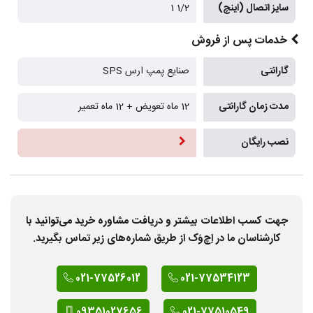
سایز اتصال (اینچ)
1/2 1
خدمات پس از فروش
گارانتی
صنایع پمپ ارس SPS
مدت زمان گارانتی
12 ماه تعویض + 12 ماه تعمیر
نصب رایگان
جهت کسب اطلاعات بیشتر و دریافت مشاوره خرید می‌توانید با
کارشناسان ما در اِچ‌وَک از طریق شماره‌های زیر تماس بگیرید.
021-77526012
021-77534123
09351027656
021-77510549