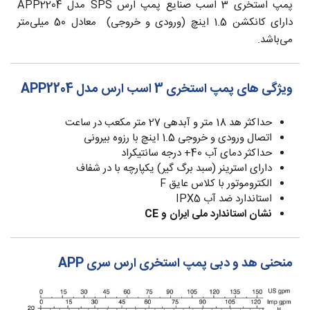
پمپ استخری 3 اسب صنایع پمپ ارس SPS مدل APP2204
دارای کانکشن 1.5 اینچ (ورودی و خروجی) معادل 50 میلی‌متر
می‌باشد.
ویژگی های پمپ استخری 3 اسب ارس مدل APP2204
حداکثر هد 18 متر و آبدهی 27 متر مکعب در ساعت
اتصال ورودی و خروجی 1.5 اینچ با رزوه بیرونی
حداکثر دمای آب 40+ درجه سانتیکراد
دارای استرینر (سبد برگ گیر) یکپارچه با در شفاف
الکتروموتور با کلاس عایق F
استاندارد ضد آب IPX5
نشان استاندارد ملی ایران و CE
منحنی هد و دبی پمپ استخری ارس سری APP