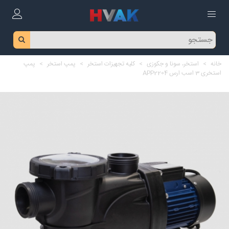
خانه
>
استخر، سونا و جکوزی
>
کلیه تجهیزات استخر
>
پمپ استخر
>
پمپ
استخری 3 اسب ارس APP2204