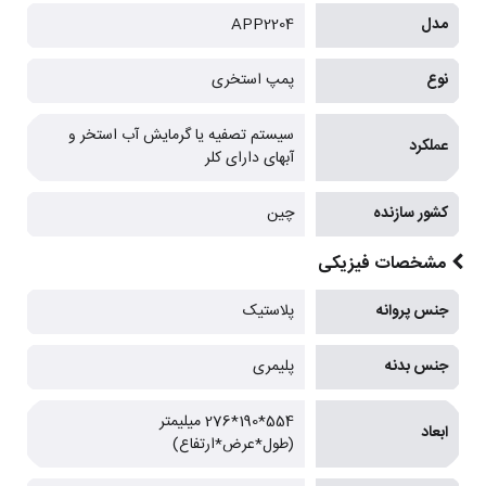
مدل
APP2204
نوع
پمپ استخری
سیستم تصفیه یا گرمایش آب استخر و
عملکرد
آبهای دارای کلر
کشور سازنده
چین
مشخصات فیزیکی
جنس پروانه
پلاستیک
جنس بدنه
پلیمری
554*190*276 میلیمتر
ابعاد
(طول*عرض*ارتفاع)