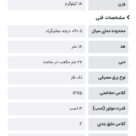
وزن
18 کیلوگرم
مشخصات فنی
محدوده دمای سیال
تا 40+ درجه سانتیگراد
هد
18 متر
دبی
27 متر مکعب در ساعت
نوع برق مصرفی
تک فاز
کلاس حفاضتی
IPX5
قدرت موتور (اسب)
3 اسب
کلاس عایق بندی
F