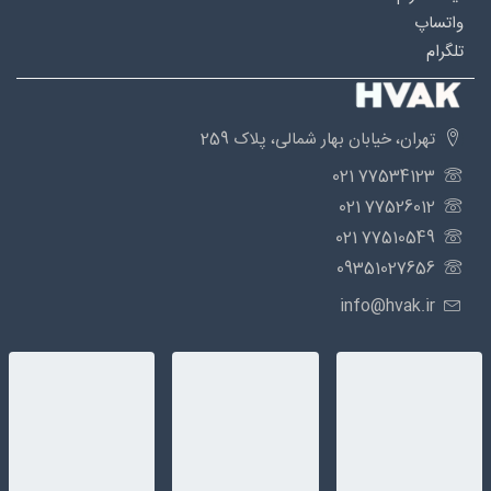
واتساپ
تلگرام
تهران، خیابان بهار شمالی، پلاک 259
77534123 021
77526012 021
77510549 021
09351027656
info@hvak.ir