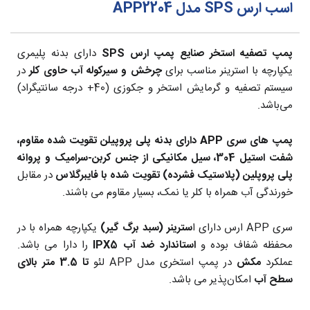
اسب ارس SPS مدل APP2204
پمپ تصفیه استخر صنایع پمپ ارس SPS
دارای بدنه پلیمری
یکپارچه با استرینر مناسب برای
چرخش و سیرکوله آب حاوی کلر
در
سیستم تصفیه و گرمایش استخر و جکوزی (40+ درجه سانتیگراد)
می‌باشد.
پمپ های سری APP دارای بدنه پلی پروپیلن تقویت شده مقاوم،
شفت استیل 304، سیل مکانیکی از جنس کربن-سرامیک و
پروانه
پلی پروپلین (پلاستیک فشرده) تقویت شده با فایبرگلاس
در مقابل
خورندگی آب همراه با کلر یا نمک، بسیار مقاوم می باشند.
سری APP ارس دارای ا
سترینر (سبد برگ گیر)
یکپارچه همراه با در
محفظه شفاف بوده و
استاندارد ضد آب IPX5
را دارا می باشد.
عملکرد
مکش
در پمپ استخری مدل APP لئو
تا 3.5 متر بالای
سطح آب
امکان‌پذیر می باشد.