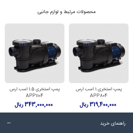
محصولات مرتبط و لوازم جانبی
پمپ استخری 1 اسب ارس
پمپ استخری 1.5 اسب ارس
APP1104
APP804
319,400,000 ریال
343,000,000 ریال
راهنمای خرید