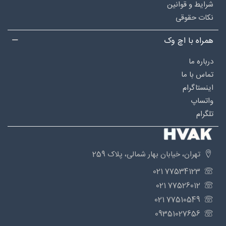
شرایط و قوانین
نکات حقوقی
همراه با اچ وک
درباره‌ ما
تماس با ما
اینستاگرام
واتساپ
تلگرام
تهران، خیابان بهار شمالی، پلاک 259
77534123 021
77526012 021
77510549 021
09351027656