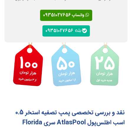
واتساپ 09351027656
09351027656
نقد و بررسی تخصصی پمپ تصفیه استخر 0.5
اسب اطلس‌پول AtlasPool سری Florida