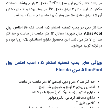
می‌باشد. فشار کاری این مدل 43Psi معادل 3 بار می‌باشد. اتصالات
مکش در این مدل 2 اینچ معادل 63 میلی‌متر بوده و اتصال دهش
آن 1.5 اینچ معادل 50 میلی‌متر (مهره ماسوره چسبی) می‌باشد.
حداکثر دبی در پمپ تصفیه استخر 0.5 اسب تک فاز
اطلس پول
AtlasPool
مدل فلوریدا معادل 12 متر مکعب در ساعت و حداکثر
هد آن 7 متر می‌باشد. این محصول دارای استاندارد CE اروپا بوده و
در ترکیه تولید می‌شود.
ویژگی های پمپ تصفیه استخر 0.5 اسب
اطلس پول
AtlasPool
سری Florida
حداکثر هد 7 متر و دبی آبدهی 12 متر مکعب در ساعت
اتصال ورودی 2 اینچ و خروجی 1.5 اینچ
دارای استرینر (سبد برگ گیر) مجزا با در شفاف
دارای محافظ گرمایی الکتروموتور
کلاس عایق F