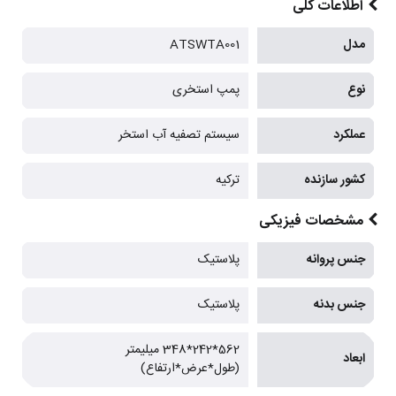
اطلاعات کلی
مدل
ATSWTA001
نوع
پمپ استخری
عملکرد
سیستم تصفیه آب استخر
کشور سازنده
ترکیه
مشخصات فیزیکی
جنس پروانه
پلاستیک
جنس بدنه
پلاستیک
562*242*348 میلیمتر
ابعاد
(طول*عرض*ارتفاع)