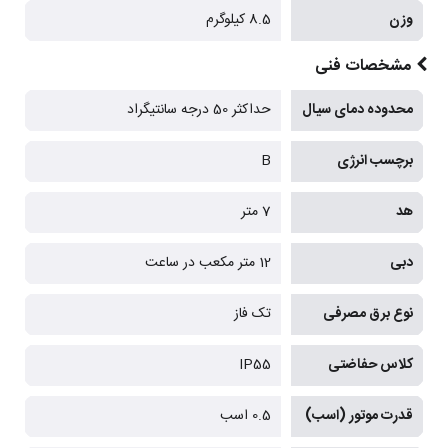
وزن
8.5 کیلوگرم
مشخصات فنی
محدوده دمای سیال
حداکثر 50 درجه سانتیگراد
برچسب انرژی
B
هد
7 متر
دبی
12 متر مکعب در ساعت
نوع برق مصرفی
تک فاز
کلاس حفاضتی
IP55
قدرت موتور (اسب)
0.5 اسب