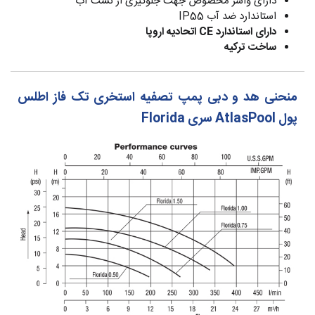
دارای واشر مخصوص جهت جلوگیری از نشت آب
استاندارد ضد آب IP55
دارای استاندارد CE اتحادیه اروپا
ساخت ترکیه
منحنی هد و دبی پمپ تصفیه استخری تک فاز اطلس
پول AtlasPool سری Florida