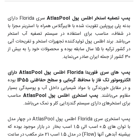
پمپ تصفیه استخر اطلس پول AtlasPool
سری Florida دارای
بدنه پلی پروپلین تقویت شده با فایبرگلاس همراه با استرینر مجزا با
در شفاف، مناسب برای استفاده در سیستم تصفیه آب استخر
می‌باشد. برند اطلس پول تولیدکننده تجهیزات استخر و تفریحات آبی
در کشور ترکیه با 15 سال سابقه بوده و محصولات خود را به بیش از
30 کشور از جمله ایران صادر می‌نماید.
پمپ های سری فلوریدا Florida
اطلس پول AtlasPool
دارای
الکتروموتور تک فاز
با محافظ گرمایی و سطح حفاظتی IP55
بوده
و در مقابل خورندگی با مواد شیمیایی داخل آب و پوسیدگی بسیار
مقاوم می‌باشند.
پمپ استخری
اطلس پول AtlasPool
مناسب
برای استخرهای دارای سیستم گندزدایی کلر و نمک می‌باشد.
پمپ استخری سری Florida اطلس پول AtlasPool در چهار مدل
با توان های 0.5 اسب الی 1.5 اسب بخار در بازار موجود بوده که
بیشینه آبدهی آنها (Flow) در مدل 1.5 اسب 21 متر مکعب در ساعت