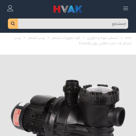
خانه
>
استخر، سونا و جکوزی
>
کلیه تجهیزات استخر
>
پمپ استخر
>
پمپ
استخر 0.5 اسب اطلس پول Florida