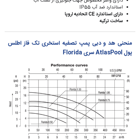
دارای واشر مخصوص جهت جلوگیری از نشت آب
استاندارد ضد آب IP55
دارای استاندارد CE اتحادیه اروپا
ساخت ترکیه
منحنی هد و دبی پمپ تصفیه استخری تک فاز اطلس
پول AtlasPool سری Florida