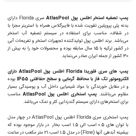
پمپ تصفیه استخر اطلس پول AtlasPool
سری Florida دارای
بدنه پلی پروپلین تقویت شده با فایبرگلاس همراه با استرینر مجزا با
در شفاف، مناسب برای استفاده در سیستم تصفیه آب استخر
می‌باشد. برند اطلس پول تولیدکننده تجهیزات استخر و تفریحات آبی
در کشور ترکیه با 15 سال سابقه بوده و محصولات خود را به بیش از
30 کشور از جمله ایران صادر می‌نماید.
پمپ های سری فلوریدا Florida
اطلس پول AtlasPool
دارای
الکتروموتور تک فاز
با محافظ گرمایی و سطح حفاظتی IP55
بوده
و در مقابل خورندگی با مواد شیمیایی داخل آب و پوسیدگی بسیار
مقاوم می‌باشند.
پمپ استخری
اطلس پول AtlasPool
مناسب
برای استخرهای دارای سیستم گندزدایی کلر و نمک می‌باشد.
پمپ استخری سری Florida اطلس پول AtlasPool در چهار مدل
با توان های 0.5 اسب الی 1.5 اسب بخار در بازار موجود بوده که
بیشینه آبدهی آنها (Flow) در مدل 1.5 اسب 21 متر مکعب در ساعت