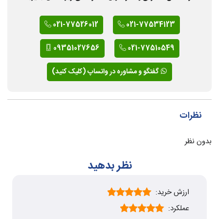
021-77526012
021-77534123
09351027656
021-77510549
گفتگو و مشاوره در واتساپ (کلیک کنید)
نظرات
بدون نظر
نظر بدهید
ارزش خرید:
عملکرد: