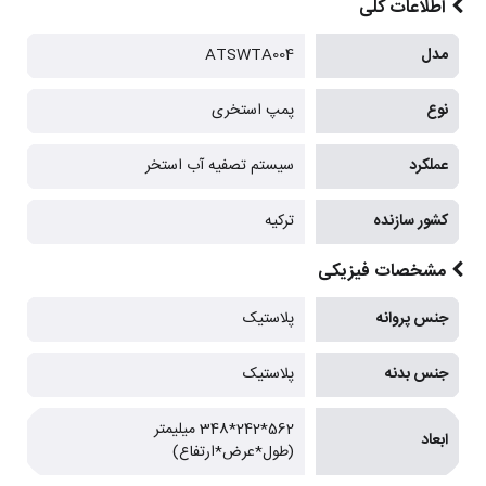
اطلاعات کلی
مدل
ATSWTA004
نوع
پمپ استخری
عملکرد
سیستم تصفیه آب استخر
کشور سازنده
ترکیه
مشخصات فیزیکی
جنس پروانه
پلاستیک
جنس بدنه
پلاستیک
562*242*348 میلیمتر
ابعاد
(طول*عرض*ارتفاع)