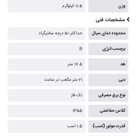
وزن
11.5 کیلوگرم
مشخصات فنی
محدوده دمای سیال
حداکثر 50 درجه سانتیگراد
برچسب انرژی
B
هد
17.5 متر
دبی
21 متر مکعب در ساعت
نوع برق مصرفی
تک فاز
کلاس حفاضتی
IP55
قدرت موتور (اسب)
1.5 اسب