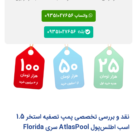
واتساپ 09351027656
09351027656
نقد و بررسی تخصصی پمپ تصفیه استخر 1.5
اسب اطلس‌پول AtlasPool سری Florida