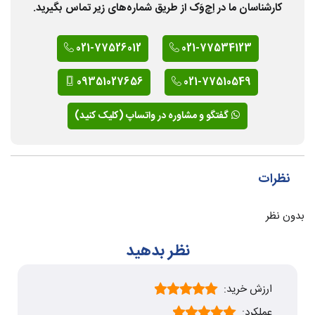
کارشناسان ما در اِچ‌وَک از طریق شماره‌های زیر تماس بگیرید.
021-77526012
021-77534123
09351027656
021-77510549
گفتگو و مشاوره در واتساپ (کلیک کنید)
نظرات
بدون نظر
نظر بدهید
ارزش خرید:
عملکرد: