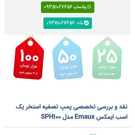
واتساپ 09351027656
09351027656
نقد و بررسی تخصصی پمپ تصفیه استخر یک
اسب ایمکس Emaux مدل SPH100