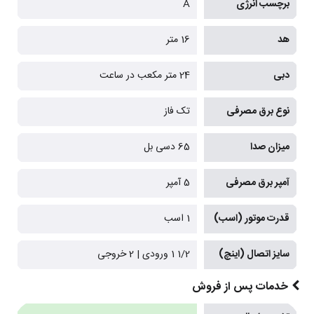
برچسب انرژی
A
هد
16 متر
دبی
24 متر مکعب در ساعت
نوع برق مصرفی
تک فاز
میزان صدا
65 دسی بل
آمپر برق مصرفی
5 آمپر
قدرت موتور (اسب)
1 اسب
سایز اتصال (اینچ)
1/2 1 ورودی | 2 خروجی
خدمات پس از فروش