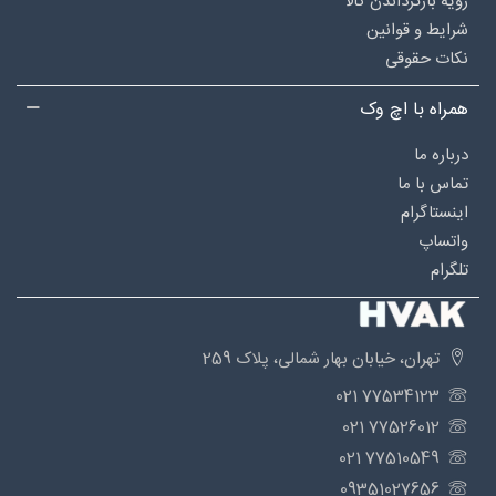
رویه بازگرداندن کالا
شرایط و قوانین
نکات حقوقی
همراه با اچ وک
درباره‌ ما
تماس با ما
اینستاگرام
واتساپ
تلگرام
تهران، خیابان بهار شمالی، پلاک 259
77534123 021
77526012 021
77510549 021
09351027656