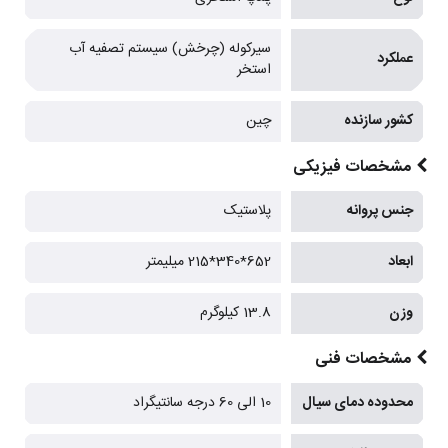
سیرکوله (چرخش) سیستم تصفیه آب
عملکرد
استخر
کشور سازنده
چین
مشخصات فیزیکی
جنس پروانه
پلاستیک
ابعاد
652*340*215 میلیمتر
وزن
13.8 کیلوگرم
مشخصات فنی
محدوده دمای سیال
10 الی 60 درجه سانتیگراد