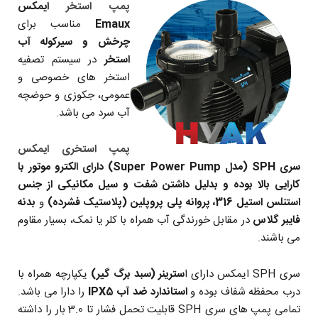
پمپ استخر
ایمکس
Emaux
مناسب برای
چرخش و سیرکوله آب
استخر
در سیستم تصفیه
استخر های خصوصی و
عمومی، جکوزی و حوضچه
آب سرد می باشد.
پمپ استخری ایمکس
سری SPH (مدل Super Power Pump) دارای الکترو موتور با
کارایی بالا بوده و بدلیل داشتن شفت و سیل مکانیکی از جنس
استنلس استیل 316،
پروانه پلی پروپلین (پلاستیک فشرده)
و
بدنه
فایبر گلاس
در مقابل خورندگی آب همراه با کلر یا نمک، بسیار مقاوم
می باشند.
سری SPH ایمکس دارای ا
سترینر (سبد برگ گیر)
یکپارچه همراه با
درب محفظه شفاف بوده و
استاندارد ضد آب IPX5
را دارا می باشد.
تمامی پمپ های سری SPH قابلیت تحمل فشار تا 3.0 بار را داشته