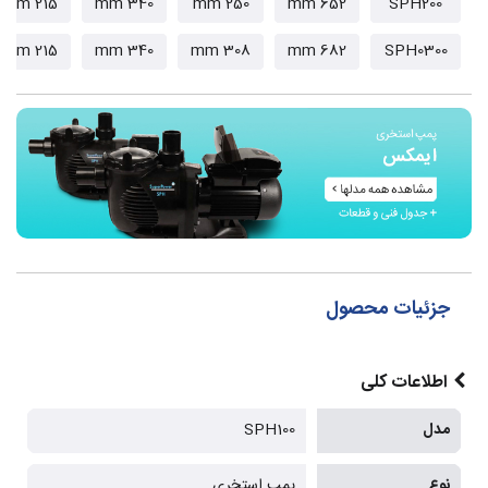
215 mm
340 mm
250 mm
652 mm
SPH200
215 mm
340 mm
308 mm
682 mm
SPH0300
جزئیات محصول
اطلاعات کلی
مدل
SPH100
نوع
پمپ استخری