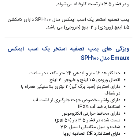
و در فشار 3.5 بار تست کارخانه می‌شوند.
پمپ تصفیه استخر یک اسب ایمکس مدل SPH100 دارای کانکشن
1.5 اینچ (ورودی) و 2 اینچ (خروجی) می باشد.
ویژگی های پمپ تصفیه استخر یک اسب ایمکس
Emaux مدل SPH100
حداکثر هد 16 متر و آبدهی 24 متر مکعب در ساعت
اتصال ورودی 1.5 اینچ و خروجی 2 اینچ
دارای استرینر (سبد برگ گیر) 2 لیتری پلاستیکی همراه با
در شفاف
دارای واشر مخصوص جهت جلوگیری از نشت آب
استاندارد ضد آب IPX5
دارای محافظ حرارتی الکتروموتور
تست شده در فشار 3.5 بار (50 psi)
شفت و سیل مکانیکی استیل 316
دارای استاندارد CE اتحادیه اروپا