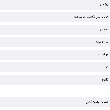
15 متر
70.5 متر مکعب در ساعت
سه فاز
2200 وات
3 اسب
3
فلنچ
صنایع پمپ ارس