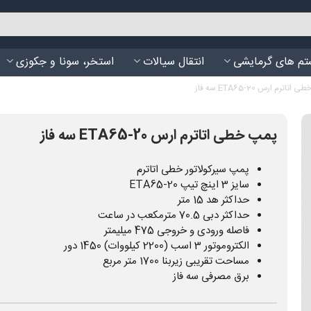
م های گرمایشی
انتقال سیالات
استخر، سونا و جکوزی
تاترم ارس ETA65-20 سه فاز
پمپ خطی اتاترم ارس ETA65-20 سه فاز
پمپ سیرکولاتور خطی اتاترم
سایز 3 اینچ تیپ ETA65-20
حداکثر هد 15 متر
حداکثر دبی 70.5 مترمکعب در ساعت
فاصله ورودی و خروجی 475 میلیمتر
الکتروموتور 3 اسب (2200 کیلووات) 1450 دور
مساحت تقریبی زیربنا 1700 متر مربع
برق مصرفی سه فاز