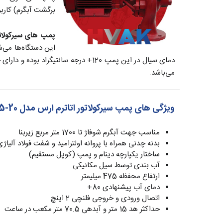
برگشت آبگرم) کاربر
پمپ های سیرکولات
می‌باشد.
ویژگی های پمپ سیرکولاتور اتاترم ارس مدل ETA 65-20 سه فاز
مناسب جهت آبگرم شوفاژ تا 1700 متر مربع زیربنا
بدنه چدنی همراه با پروانه اولترامید و شفت فولاد آلیاژی
ساختار یکپارچه دینام و پمپ (کوپل مستقیم)
آب بندی توسط سیل مکانیکی
ارتفاع محفظه 475 میلیمتر
دمای آب پیشنهادی 80+
اتصال ورودی و خروجی فلنچی 2 اینچ
حداکثر هد 15 متر و آبدهی 70.5 متر مکعب در ساعت