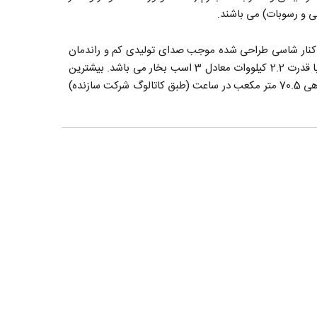
گی و رسوبات) می باشند.
ر کنار شاسی طراحی شده موجب صدای تولیدی کم و راندمان
این دستگاه‌ها می‌شوند. الکتروموتور پمپ سیرکوله اتاترم ارس مدل ETA 65-20 از نوع سه فاز با قدرت 2.2 کیلووات معادل 3 اسب بخار می باشد. بیشترین
دمای سیال در این پمپ 120+ درجه سانتیگراد بوده و دارای حداکثر فشار قابل تحمل 12 بار، همراه با حداکثر هد 15 متر و حداکثر دبی آبدهی 70.5 متر مکعب در ساعت (طبق کاتالوگ شرکت سازنده)