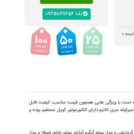
09351027656
ایسه
0
بازار با بیش از 30 سال حضور بوده و توانسته است با ویژگی هایی همچون قیمت مناسب، کیفیت قابل
کوله سری اتاترم دارای الکتورموتور کوپل مستقیم بوده و
ایشی و مدار بسته آبگرم (مانند موتور خانه، شوفاژ و مدار