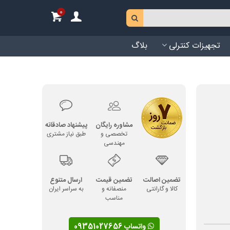
0
تجهیزات کنترلی
بلاگ
مشاوره رایگان
پیشنهاد صادقانه
تخصصی و
طبق نیاز مشتری
مهندسی
تضمین اصالت
تضمین قیمت
ارسال متنوع
کالا و گارانتی
منصفانه و
به سراسر ایران
مناسب
واتساپ 09351027656