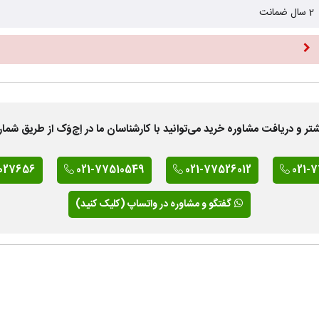
2 سال ضمانت
 دریافت مشاوره خرید می‌توانید با کارشناسان ما در اِچ‌وَک از طریق شمار
027656
021-77510549
021-77526012
021-
گفتگو و مشاوره در واتساپ (کلیک کنید)