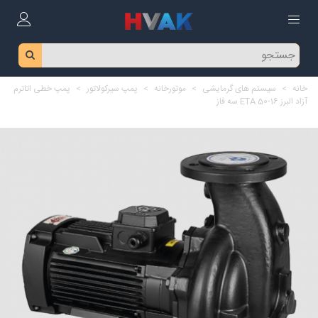
خانه
>
سیستم های گرمایشی
>
موتورخانه
>
پمپ سیرکولاتور
>
پمپ خطی اتاترم
آزاد البرز ETA 50-16 سه فاز