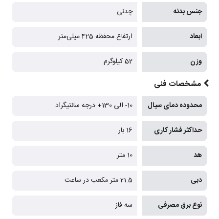
جنس بدنه
چدنی
ابعاد
ارتفاع محفظه 425 میلی‌متر
وزن
52 کیلوگرم
مشخصات فنی
محدوده دمای سیال
10- الی 130+ درجه سانتیگراد
حداکثر فشار کاری
16 بار
هد
10 متر
دبی
21.5 متر مکعب در ساعت
نوع برق مصرفی
سه فاز