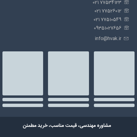
77534123 021
77526012 021
77510549 021
09351027656
info@hvak.ir
مشاوره مهندسی، قیمت مناسب، خرید مطمئن