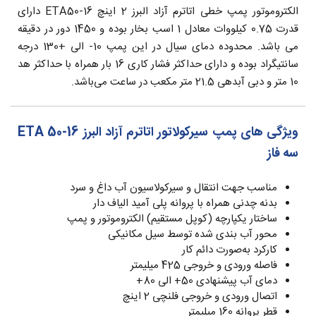
الکتروموتور پمپ خطی اتاترم آزاد البرز 2 اینچ ETA50-16 دارای
قدرت 0.75 کیلووات معادل 1 اسب بخار بوده و 1450 دور در دقیقه
می باشد. محدوده دمای سیال در این پمپ 10- الی +130 درجه
سانتیگراد بوده و دارای حداکثر فشار کاری 16 بار همراه با حداکثر هد
10 متر و دبی آبدهی 21.5 متر مکعب در ساعت می‌باشد.
ویژگی های پمپ سیرکولاتور اتاترم آزاد البرز ETA 50-16
سه فاز
مناسب جهت انتقال و سیرکولاسیون آب داغ و سرد
بدنه چدنی همراه با پروانه پلی آمید الیاف دار
ساختار یکپارچه (کوپل مستقیم) الکتروموتور و پمپ
محور آب بندی شده توسط سیل مکانیکی
کارکرد به‌صورت دائم کار
فاصله ورودی و خروجی 425 میلیمتر
دمای آب پیشنهادی 50+ الی 80+
اتصال ورودی و خروجی فلنچی 2 اینچ
قطر پروانه 160 میلیمتر