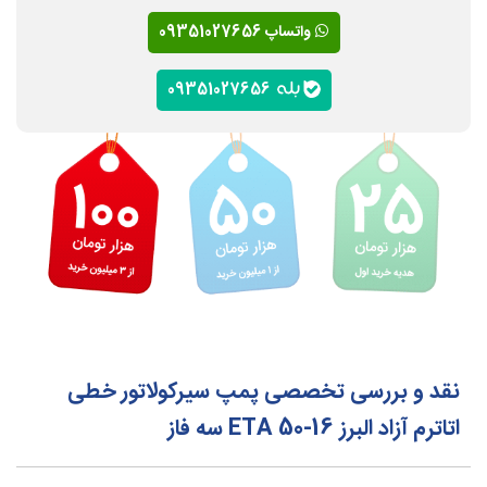
واتساپ 09351027656
09351027656
نقد و بررسی تخصصی پمپ سیرکولاتور خطی
اتاترم آزاد البرز ETA 50-16 سه فاز