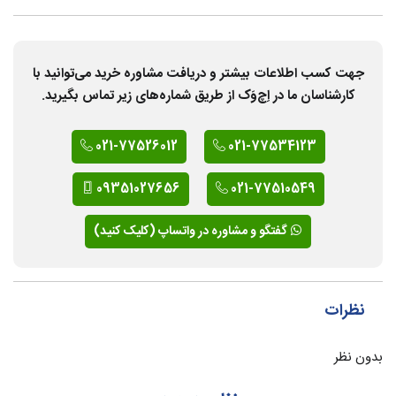
جهت کسب اطلاعات بیشتر و دریافت مشاوره خرید می‌توانید با
کارشناسان ما در اِچ‌وَک از طریق شماره‌های زیر تماس بگیرید.
021-77526012
021-77534123
09351027656
021-77510549
گفتگو و مشاوره در واتساپ (کلیک کنید)
نظرات
بدون نظر