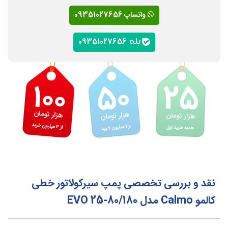
واتساپ 09351027656
09351027656
نقد و بررسی تخصصی پمپ سیرکولاتور خطی
کالمو Calmo مدل EVO 25-80/180