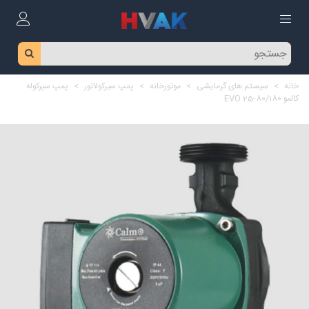
خانه
>
سیستم های گرمایشی
>
موتورخانه
>
پمپ سیرکولاتور
>
پمپ سیرکوله
کالمو EVO 25-80/180