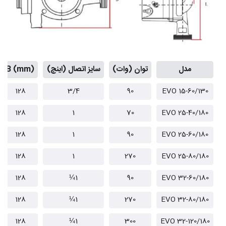
مدل
توان (وات)
سایز اتصال (اینچ)
B (mm)
128
3/4
90
EVO 15-60/130
128
1
70
EVO 25-40/180
128
1
90
EVO 25-60/180
128
1
270
EVO 25-80/180
128
1¼
90
EVO 32-60/180
128
1¼
270
EVO 32-80/180
128
1¼
300
EVO 32-120/180