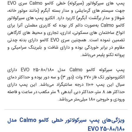
پمپ های سیرکولاتور (سیرکوله) خطی کالمو Calmo سری EVO
جهت سیستم های گرمایشی و مدار بسته آبگرم (مانند موتور خانه،
شوفاژ و مدار برگشت آبگرم) کاربرد دارد. الکترو پمپ های سیرکولاتور
کالمو Calmo به‌صورت دائم کار بوده که کاربری مطمئن آنرا برای
انواع ساختمان های مسکونی، اداری، تجاری و محیط های کارگاهی
تضمین نموده است. همچنین سری EVO کالمو دارای بدنه چدنی
مقاوم در برابر خوردگی بوده و دارای شافت و بلبرینگ سرامیکی و
پروانه تکنو پلیمر می‌باشد.
پمپ سیرکوله کالمو Calmo مدل EVO 25-80/180 دارای
الکتروموتور تک فاز 270 وات (دور 3) و سه دور بوده و حداکثر دمای
سیال این پمپ +110 درجه سانتیگراد می‌باشد. این پمپ دارای
حداکثر هد 8 متر، حداکثر دبی آبدهی 9 متر مکعب در ساعت و فاصله
ورودی و خروجی 180 میلی‌متر می‌باشد.
ویژگی‌های پمپ سیرکولاتور خطی کالمو Calmo مدل
EVO 25-80/180