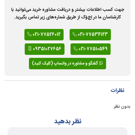
جهت کسب اطلاعات بیشتر و دریافت مشاوره خرید می‌توانید با
کارشناسان ما در اِچ‌وَک از طریق شماره‌های زیر تماس بگیرید.
021-77526012
021-77534123
09351027656
021-77510549
گفتگو و مشاوره در واتساپ (کلیک کنید)
نظرات
بدون نظر
نظر بدهید