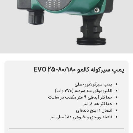
پمپ سیرکوله کالمو EVO 25-80/180
پمپ سیرکولاتور خطی
الکتروموتور سه سرعته (270 وات)
حداکثر آبدهی 9 متر مکعب در ساعت
حداکثر هد 8 متر
اتصال 1 اینچ دنده‌ای
فاصله ورودی و خروجی 180 میلی‌متر