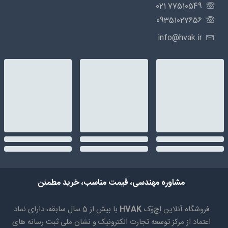
77510549 021
09351027656
info@hvak.ir
مشاوره مهندسی، قیمت مناسب، خرید مطمئن
فروشگاه آنلاین اِچ‌وَک
HVAK
با بیش از 5 سال سابقه، دارای نماد
اعتماد از مرکز توسعه تجارت الکترونیک و نشان ملی ثبت رسانه های