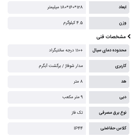
ابعاد
128*160*180 میلیمتر
وزن
4.5 کیلوگرم
مشخصات فنی
محدوده دمای سیال
+110 درجه سانتیگراد
کاربری
مدار شوفاژ / برگشت آبگرم
هد
8 متر
دبی
9 متر مکعب
نوع برق مصرفی
تک فاز
کلاس حفاضتی
IP44