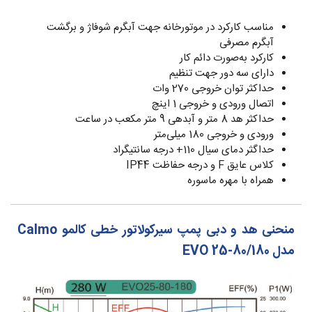
مناسب کارکرد در موتورخانه جهت آبگرم شوفاژ و برگشت
آبگرم مصرفی
کارکرد به‌صورت دائم کار
دارای سه دور جهت تنظیم
حداکثر توان خروجی 270 وات
اتصال ورودی و خروجی 1 اینچ
حداکثر هد 8 متر و آبدهی 9 متر مکعب در ساعت
ورودی و خروجی 180 میلی‌متر
حداگثر دمای سیال 110+ درجه سانتیگراد
کلاس عایق F و درجه حفاظت IP44
همراه با مهره ماسوره
منحنی هد و دبی پمپ سیرکولاتور خطی کالمو Calmo
مدل EVO 25-80/180