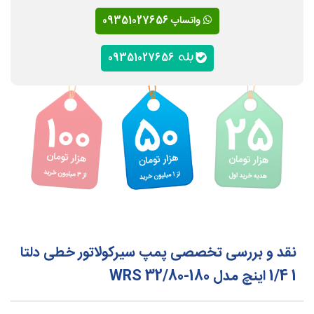
واتساپ 09351027656
09351027656
نقد و بررسی تخصصی پمپ سیرکولاتور خطی دلتا
1 1/4 اینچ مدل WRS 32/80-180