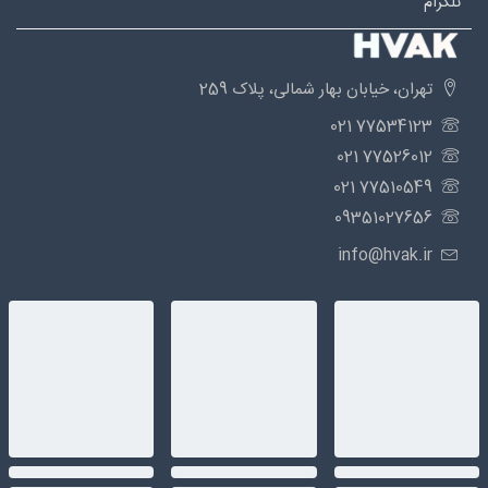
تلگرام
تهران، خیابان بهار شمالی، پلاک 259
77534123 021
77526012 021
77510549 021
09351027656
info@hvak.ir