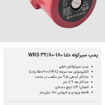
پمپ سیرکوله دلتا WRS 32/80-180
پمپ سیرکولاتور خطی
الکتروموتور سه سرعته (150/200/248 وات)
حداکثر آبدهی 9.5 متر مکعب در ساعت
حداکثر هد 7.9 متر
اتصال1 1/4 اینچ دنده‌ای
فاصله ورودی و خروجی 180 میلی‌متر