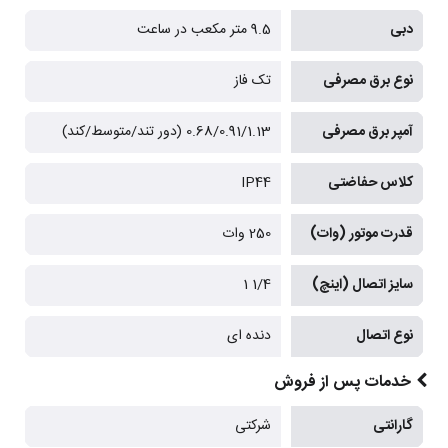
دبی
9.5 متر مکعب در ساعت
نوع برق مصرفی
تک فاز
آمپر برق مصرفی
0.68/0.91/1.13 (دور تند/متوسط/کند)
کلاس حفاضتی
IP44
قدرت موتور (وات)
250 وات
سایز اتصال (اینچ)
1/4 1
نوع اتصال
دنده ای
خدمات پس از فروش
گارانتی
شرکتی