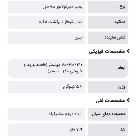
نوع
پمپ سیرکولاتور سه دور
عملکرد
مدار شوفاژ / برگشت آبگرم
کشور سازنده
چین
مشخصات فیزیکی
210*200*190 میلیمتر (فاصله ورود و
ابعاد
خروجی 180 میلیمتر)
وزن
5.2 کیلوگرم
مشخصات فنی
محدوده دمای سیال
+110 درجه سانتیگراد
هد
7.9 متر