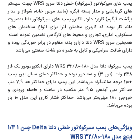
پمپ های سیرکولاتور (سیرکوله) خطی دلتا سری WRS جهت سیستم
های گرمایشی و مدار بسته آبگرم (مانند موتور خانه، شوفاژ و مدار
برگشت آبگرم) کاربرد دارد. الکترو پمپ های سیرکولاتور دلتا به‌صورت
دائم کار بوده که کاربری مطمئن آنرا برای انواع ساختمان های
مسکونی، اداری، تجاری و محیط های کارگاهی تضمین نموده است.
همچنین سری WRS دلتا دارای بدنه مقاوم در برابر خوردگی بوده و
دارای شافت سرامیکی و کابل به همراه دو شاخه صنعتی می‌باشد.
پمپ سیرکوله دلتا مدل WRS 32/80-180 دارای الکتروموتور تک فاز
248 وات (دور 3) و سه دور بوده و حداکثر دمای سیال این پمپ
+110 درجه سانتیگراد می‌باشد. این پمپ دارای حداکثر هد 7.9 متر،
حداکثر دبی آبدهی 9.5 متر مکعب در ساعت و فاصله ورودی و
خروجی 180 میلی‌متر می‌باشد. حداکثر فشار کاری این مدل 10 بار
بوده می‌باشد.
ویژگی‌های پمپ سیرکولاتور خطی دلتا Delta چین 1 1/4
اینچ مدل WRS 32/80-180