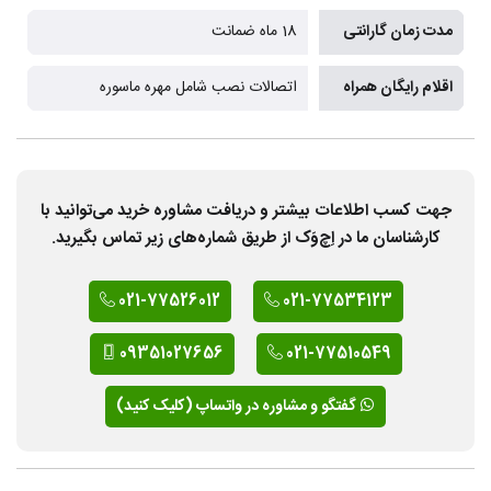
مدت زمان گارانتی
18 ماه ضمانت
اقلام رایگان همراه
اتصالات نصب شامل مهره ماسوره
جهت کسب اطلاعات بیشتر و دریافت مشاوره خرید می‌توانید با
کارشناسان ما در اِچ‌وَک از طریق شماره‌های زیر تماس بگیرید.
021-77526012
021-77534123
09351027656
021-77510549
گفتگو و مشاوره در واتساپ (کلیک کنید)