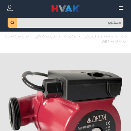
خانه
>
سیستم های گرمایشی
>
موتورخانه
>
پمپ سیرکولاتور
>
پمپ سیرکوله دلتا
WRS 32/80-180