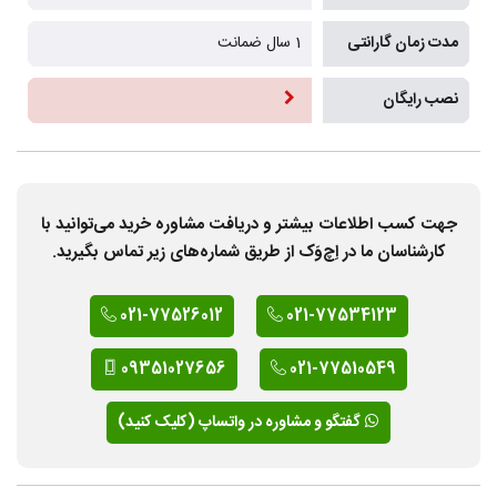
مدت زمان گارانتی
1 سال ضمانت
نصب رایگان
جهت کسب اطلاعات بیشتر و دریافت مشاوره خرید می‌توانید با
کارشناسان ما در اِچ‌وَک از طریق شماره‌های زیر تماس بگیرید.
021-77526012
021-77534123
09351027656
021-77510549
گفتگو و مشاوره در واتساپ (کلیک کنید)