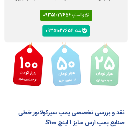
واتساپ 09351027656
09351027656
نقد و بررسی تخصصی پمپ سیرکولاتور خطی
صنایع پمپ ارس سایز 1 اینچ S100