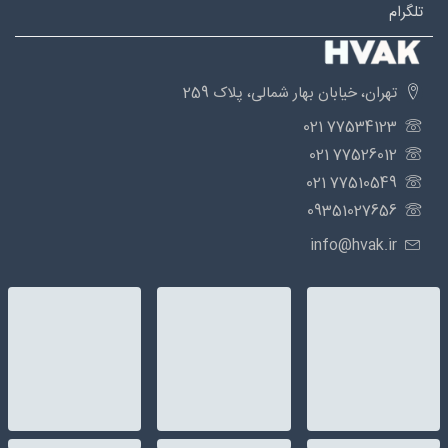
تلگرام
تهران، خیابان بهار شمالی، پلاک 259
77534123 021
77526012 021
77510549 021
09351027656
info@hvak.ir