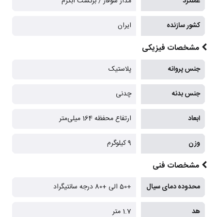
عملکرد
مدار شوفاژ / برگشت آبگرم
کشور سازنده
ایران
مشخصات فیزیکی
جنس پروانه
پلاستیک
جنس بدنه
چدنی
ابعاد
ارتفاع محفظه 164 میلی‌متر
وزن
9 کیلوگرم
مشخصات فنی
محدوده دمای سیال
+50 الی +80 درجه سانتیگراد
هد
1.7 متر