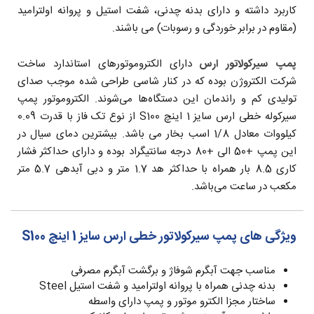
کاربرد داشته و دارای بدنه چدنی، شفت استیل و پروانه اولترامید
(مقاوم در برابر خوردگی و رسوبات) می باشند.
پمپ سیرکولاتور ارس
دارای الکتروموتورهای استاندارد ساخت
شرکت الکتروژن بوده که در کنار شاسی طراحی شده موجب صدای
تولیدی کم و راندمان این دستگاه‌ها می‌شوند. الکتروموتور پمپ
سیرکوله خطی ارس سایز 1 اینچ S100 از نوع تک فاز با قدرت 0.09
کیلووات معادل 1/8 اسب بخار می باشد. بیشترین دمای سیال در
این پمپ +50 الی +80 درجه سانتیگراد بوده و دارای حداکثر فشار
کاری 8.5 بار همراه با حداکثر هد 1.7 متر و دبی آبدهی 5.7 متر
مکعب در ساعت می‌باشد.
ویژگی های پمپ سیرکولاتور خطی ارس سایز 1 اینچ S100
مناسب جهت آبگرم شوفاژ و برگشت آبگرم مصرفی
بدنه چدنی همراه با پروانه اولترامید و شفت استیل Steel
ساختار مجزا الکترو موتور و پمپ دارای واسطه