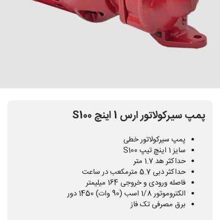
پمپ سیرکولاتور ارس 1 اینچ S100
پمپ سیرکولاتور خطی
سایز 1 اینچ تیپ S100
حداکثر هد 1.7 متر
حداکثر دبی 5.7 مترمکعب در ساعت
فاصله ورودی و خروجی 164 میلیمتر
الکتروموتور 1/8 اسب (90 وات) 1450 دور
برق مصرفی تک فاز