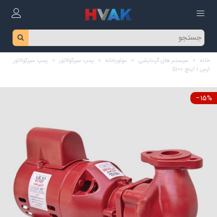
خانه
>
سیستم های گرمایشی
>
موتورخانه
>
پمپ سیرکولاتور
>
پمپ سیرکولاتور
ارس 1 اینچ S100
‎−15%