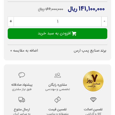
141,100,000 ریال
166,000,000 ریال
+
-
افزودن به سبد خرید
برند:
صنایع پمپ ارس
اضافه به مقایسه
0
مشاوره رایگان
پیشنهاد صادقانه
تخصصی و مهندسی
طبق نیاز مشتری
تضمین اصالت
تضمین قیمت
ارسال متنوع
کالا و گارانتی
منصفانه و مناسب
به سراسر ایران