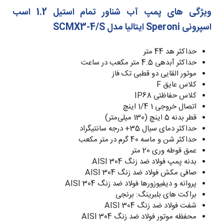
ویژگی های پمپ آب شناور تمام استیل 1.2 اسب
اسپرونی Speroni ایتالیا مدل SCMX3-4/S
حداکثر هد 44 متر
حداکثر آبدهی 4.5 متر مکعب در ساعت
موتور القایی دو قطبی تک فاز
کلاس عایق F
کلاس حفاظتی IP68
اتصال خروجی 1 1/4 اینچ
قطر بدنه 5 اینچ (130 میلی‌متر)
حداکثر دمای سیال 35+ درجه سانتیگراد
حداکثر شن و ماسه 40 گرم در متر مکعب
عمق قوطه وری 20 متر
بدنه پمپ فولاد ضد زنگ AISI 304
صافی مکش فولاد ضد زنگ AISI 304
پروانه و دیفیوزورها فولاد ضد زنگ AISI 304
براکت های بلبرینگ: برنجی
شفت فولاد ضد زنگ AISI 304
محفظه موتور فولاد ضد زنگ AISI 304