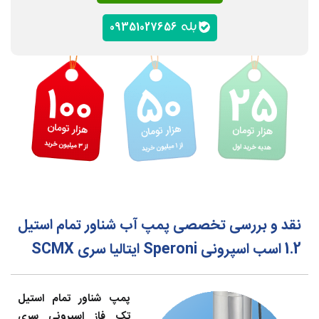
09351027656
نقد و بررسی تخصصی پمپ آب شناور تمام استیل
1.2 اسب اسپرونی Speroni ایتالیا سری SCMX
پمپ شناور تمام استیل
تک فاز اسپرونی سری