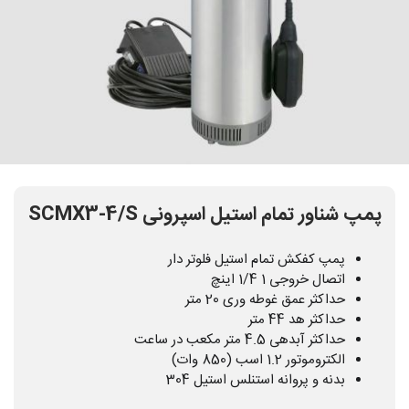
پمپ شناور تمام استیل اسپرونی SCMX3-4/S
پمپ کفکش تمام استیل فلوتر دار
اتصال خروجی 1 1/4 اینچ
حداکثر عمق غوطه وری 20 متر
حداکثر هد 44 متر
حداکثر آبدهی 4.5 متر مکعب در ساعت
الکتروموتور 1.2 اسب (850 وات)
بدنه و پروانه استنلس استیل 304