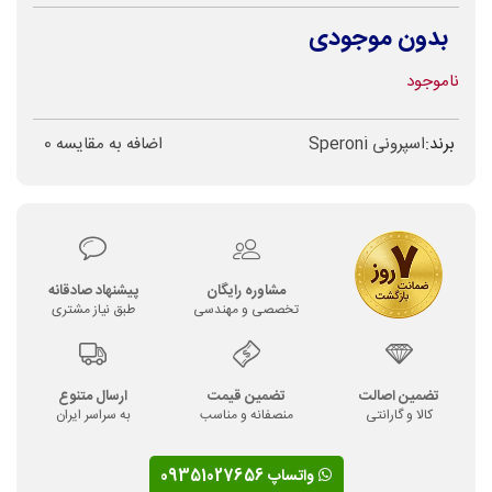
بدون موجودی
ناموجود
برند:
اسپرونی Speroni
اضافه به مقایسه
0
مشاوره رایگان
پیشنهاد صادقانه
تخصصی و مهندسی
طبق نیاز مشتری
تضمین اصالت
تضمین قیمت
ارسال متنوع
کالا و گارانتی
منصفانه و مناسب
به سراسر ایران
واتساپ 09351027656