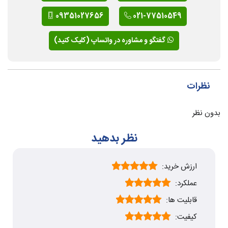
09351027656
021-77510549
گفتگو و مشاوره در واتساپ (کلیک کنید)
نظرات
بدون نظر
نظر بدهید
ارزش خرید:
عملکرد:
قابلیت ها:
کیفیت: