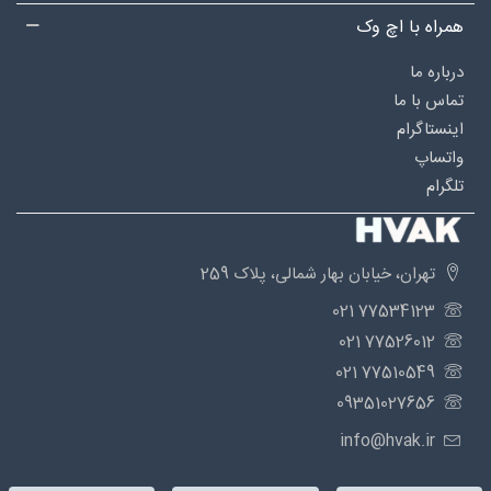
همراه با اچ وک
درباره‌ ما
تماس با ما
اینستاگرام
واتساپ
تلگرام
تهران، خیابان بهار شمالی، پلاک 259
77534123 021
77526012 021
77510549 021
09351027656
info@hvak.ir