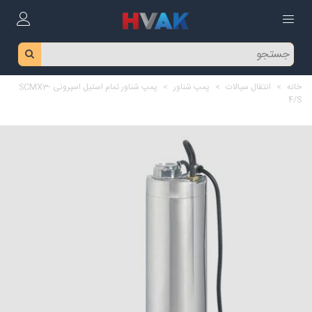
خانه
>
انتقال سیالات
>
پمپ شناور
>
پمپ شناور تمام استیل اسپرونی SCMX3-
4/S