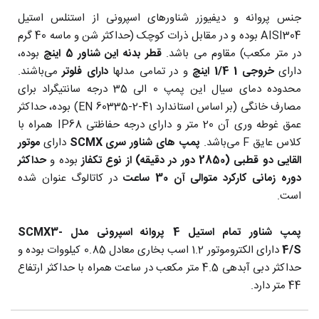
جنس پروانه و دیفیوزر شناورهای اسپرونی از استنلس استیل
AISI304 بوده و در مقابل ذرات کوچک (حداکثر شن و ماسه 40 گرم
در متر مکعب) مقاوم می باشد.
قطر بدنه این شناور 5 اینچ
بوده،
دارای
خروجی 1 1/4 اینچ
و در تمامی مدلها
دارای فلوتر
می‌باشند.
محدوده دمای سیال این پمپ 0 الی 35 درجه سانتیگراد برای
مصارف خانگی (بر اساس استاندارد EN 60335-2-41) بوده، حداکثر
عمق غوطه وری آن 20 متر و دارای درجه حفاظتی IP68 همراه با
کلاس عایق F می‌باشد.
پمپ های شناور سری SCMX
دارای
موتور
القایی دو قطبی (2850 دور در دقیقه) از نوع تکفاز
بوده و
حداکثر
دوره زمانی کارکرد متوالی آن 30 ساعت
در کاتالوگ عنوان شده
است.
پمپ شناور تمام استیل 4 پروانه اسپرونی مدل SCMX3-
4/S
دارای الکتروموتور 1.2 اسب بخاری معادل 0.85 کیلووات بوده و
حداکثر دبی آبدهی 4.5 متر مکعب در ساعت همراه با حداکثر ارتفاع
44 متر دارد.