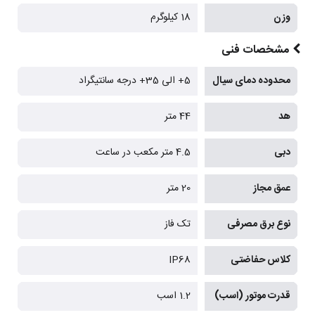
وزن
18 کیلوگرم
مشخصات فنی
محدوده دمای سیال
5+ الی 35+ درجه سانتیگراد
هد
44 متر
دبی
4.5 متر مکعب در ساعت
عمق مجاز
20 متر
نوع برق مصرفی
تک فاز
کلاس حفاضتی
IP68
قدرت موتور (اسب)
1.2 اسب