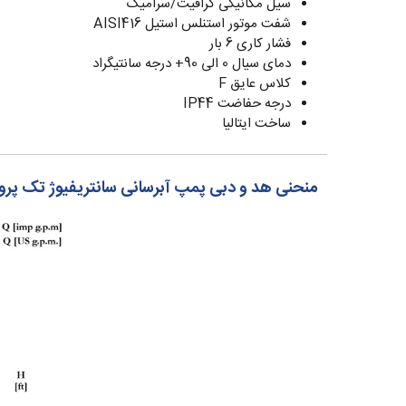
سیل مکانیکی گرافیت/سرامیک
شفت موتور استنلس استیل AISI416
فشار کاری 6 بار
دمای سیال 0 الی 90+ درجه سانتیگراد
کلاس عایق F
درجه حفاضت IP44
ساخت ایتالیا
منحنی هد و دبی پمپ آبرسانی سانتریفیوژ تک پروانه پنتاکس 