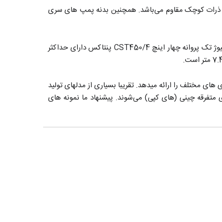
دلهای CSB دارای پروانه برنجی Brass) بوده، که در مقابل ذرات کوچک مقاوم می‌باشد. همچنین بدنه پمپ های سری
محدوده دمای سیال پمپ سانتریفیوژ تک پروانه CS پنتاکس معادل 0 الی 90+ درجه سانتیگراد می‌باشد. پمپ چهار اسب سه فاز سانتریفیوژ تک پروانه چهار اینچ CST450/4 پنتاکس دارای حداکثر
اربری های مختلف را ارائه میدهد. تقریبا بسیاری از مدلهای تولید
 متفرقه چینی (های کپی) می‌شوند. پیشنهاد ما نمونه های