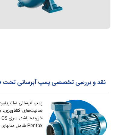
نقد و بررسی تخصصی پمپ آبرسانی تحت فشار پنتاکس Pentax چهار اسب سانتریفیوژ
فعالیت‌های
کشاورزی
، س
خورنده باشد. سری CS دارای ورودی و خروجی 2، 3 و 4 اینچ بوده و
Pentax شامل مدلهای 1 الی 5.5 اسب بوده که وجود کد CST نشانه سه فاز بودن آن می‌باشد.