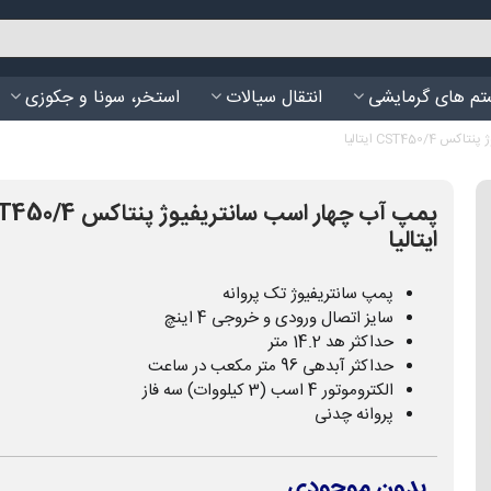
م های گرمایشی
انتقال سیالات
استخر، سونا و جکوزی
CST45 ایتالیا
پمپ آب چهار اسب سانتریفیوژ پن
ایتالیا
پمپ سانتریفیوژ تک پروانه
سایز اتصال ورودی و خروجی 4 اینچ
حداکثر هد 14.2 متر
حداکثر آبدهی 96 متر مکعب در ساعت
الکتروموتور 4 اسب (3 کیلووات) سه فاز
پروانه چدنی
بدون موجودی