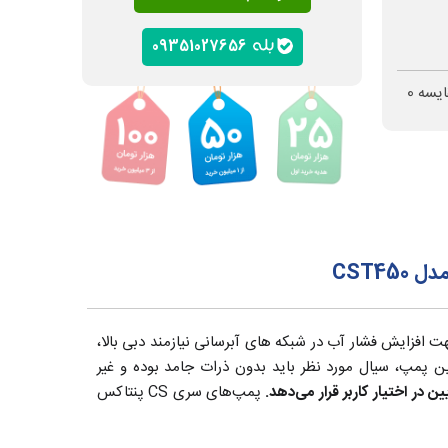
09351027656
ایسه
0
تک پروانه پنتاکس مدل CST450/4 با قدرت 4 اسب معادل 3 کیلووات جهت افزایش فشار آب در شبکه های آبرسانی نیازمند دبی بالا،
ین پمپ، سیال مورد نظر باید بدون ذرات جامد بوده و غیر
ین در اختیار کاربر قرار می‌دهد.
پمپ‌های سری CS پنتاکس