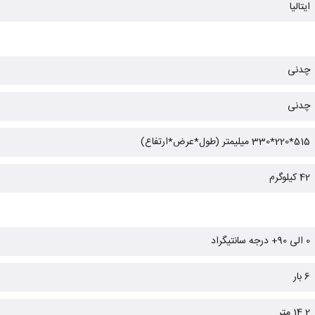
ایتالیا
چدنی
چدنی
515*220*330 میلیمتر (طول*عرض*ارتفاع)
42 کیلوگرم
0 الی 90+ درجه سانتیگراد
6 بار
14.2 متر