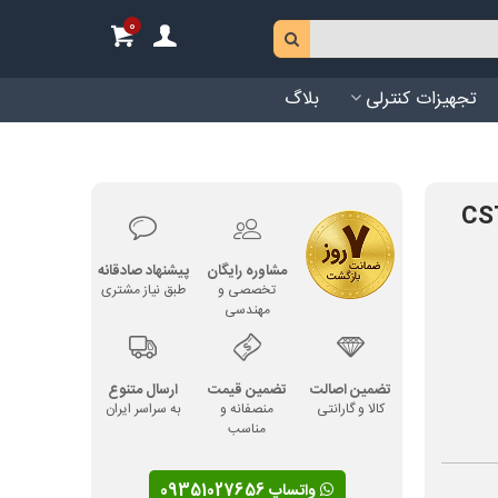
0
تجهیزات کنترلی
بلاگ
تاکس CST450/4
مشاوره رایگان
پیشنهاد صادقانه
تخصصی و
طبق نیاز مشتری
مهندسی
تضمین اصالت
تضمین قیمت
ارسال متنوع
کالا و گارانتی
منصفانه و
به سراسر ایران
مناسب
واتساپ 09351027656