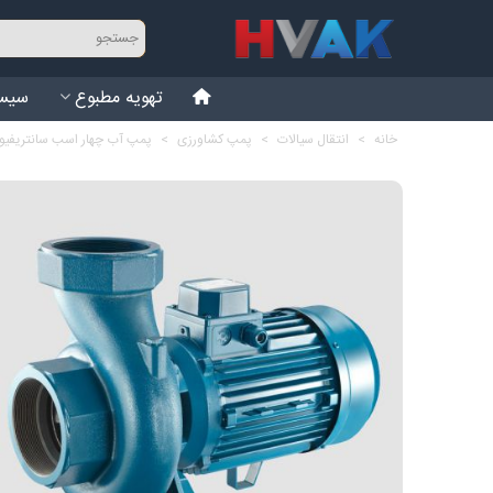
تهویه مطبوع
سیست
خانه
>
انتقال سیالات
>
پمپ کشاورزی
>
پمپ آب چهار اسب سانتریفیوژ پنتاکس 0/4