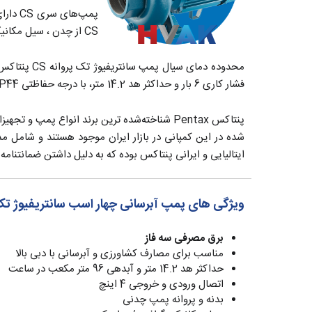
CS از چدن ، سیل مکانیکی از جنس سرامیک/گرافیت و شفت آن از فولاد ضد زنگ ساخته شده است.
فشار کاری 6 بار و حداکثر هد 14.2 متر، با درجه حفاظتی IP44 می‌باشد. حداکثر میزان آبدهی این پمپ 96 متر مکعب در ساعت در ارتفاع 7.4 متر است.
پنتاکس Pentax شناخته‌شده‌ ترین برند انواع پم
شده در این کمپانی در بازار ایران موجود هستند و شامل م
ایتالیایی و ایرانی پنتاکس بوده که به دلیل داشتن ضمانتنامه م
ویژگی های پمپ آبرسانی چهار اسب سانتریفیوژ تک پروانه CST450/4 پنت
برق مصرفی سه فاز
مناسب برای مصارف کشاورزی و آبرسانی با دبی بالا
حداکثر هد 14.2 متر و آبدهی 96 متر مکعب در ساعت
اتصال ورودی و خروجی 4 اینچ
بدنه و پروانه پمپ چدنی