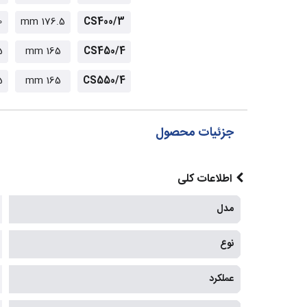
m
176.5 mm
CS400/3
mm
165 mm
CS450/4
mm
165 mm
CS550/4
جزئیات محصول
اطلاعات کلی
مدل
نوع
عملکرد