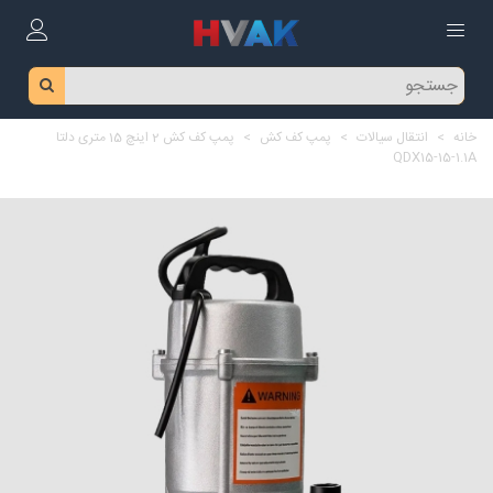
خانه
>
انتقال سیالات
>
پمپ کف کش
>
پمپ کف کش 2 اینچ 15 متری دلتا
QDX15-15-1.1A