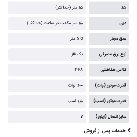
هد
15 متر (حداکثر)
دبی
15 متر مکعب در ساعت (حداکثر)
عمق مجاز
تا 5 متر
نوع برق مصرفی
تک فاز
کلاس حفاضتی
IP68
قدرت موتور (وات)
1100 وات
قدرت موتور (اسب)
1.5 اسب
سایز اتصال (اینچ)
2
خدمات پس از فروش