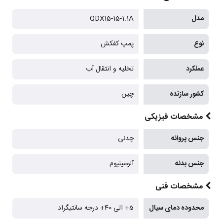
مدل
QDX15-15-1.1A
نوع
پمپ کفکش
عملکرد
تخلیه و انتقال آب
کشور سازنده
چین
مشخصات فیزیکی
جنس پروانه
چدنی
جنس بدنه
آلومینیوم
مشخصات فنی
محدوده دمای سیال
5+ الی 40+ درجه سانتیگراد