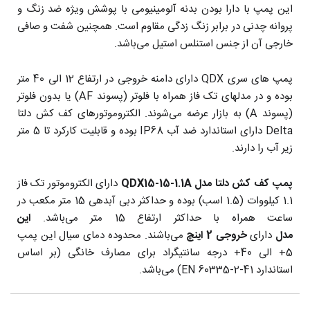
این پمپ با دارا بودن بدنه آلومینیومی با پوشش ویژه ضد زنگ و
پروانه چدنی در برابر زنگ زدگی مقاوم است. همچنین شفت و صافی
خارجی آن از جنس استنلس استیل می‌باشد.
پمپ های سری QDX دارای دامنه خروجی در ارتفاع 12 الی 40 متر
بوده و در مدلهای تک فاز همراه با فلوتر (پسوند AF) یا بدون فلوتر
(پسوند A) به بازار عرضه می‌شوند. الکتروموتورهای کف کش دلتا
Delta دارای استاندارد ضد آب IP68 بوده و قابلیت کارکرد تا 5 متر
زیر آب را دارند.
پمپ کف کش
دلتا مدل QDX15-15-1.1A
دارای الکتروموتور تک فاز
1.1 کیلووات (1.5 اسب) بوده و حداکثر دبی آبدهی 15 متر مکعب در
ساعت همراه با حداکثر ارتفاع 15 متر می‌باشد.
این
مدل
دارای
خروجی 2 اینچ
می‌باشند. محدوده دمای سیال این پمپ
5+ الی 40+ درجه سانتیگراد برای مصارف خانگی (بر اساس
استاندارد EN 60335-2-41) می‌باشد.