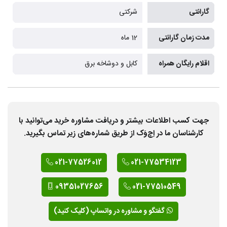
گارانتی
شرکتی
مدت زمان گارانتی
12 ماه
اقلام رایگان همراه
کابل و دوشاخه برق
جهت کسب اطلاعات بیشتر و دریافت مشاوره خرید می‌توانید با
کارشناسان ما در اِچ‌وَک از طریق شماره‌های زیر تماس بگیرید.
021-77526012
021-77534123
09351027656
021-77510549
گفتگو و مشاوره در واتساپ (کلیک کنید)