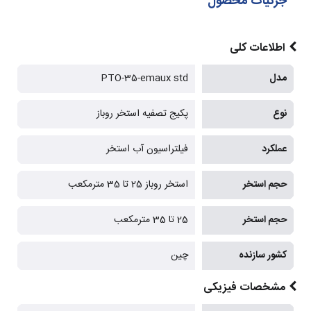
جزئیات محصول
اطلاعات کلی
مدل
PTO-35-emaux std
نوع
پکیج تصفیه استخر روباز
عملکرد
فیلتراسیون آب استخر
حجم استخر
استخر روباز 25 تا 35 مترمکعب
حجم استخر
25 تا 35 مترمکعب
کشور سازنده
چین
مشخصات فیزیکی