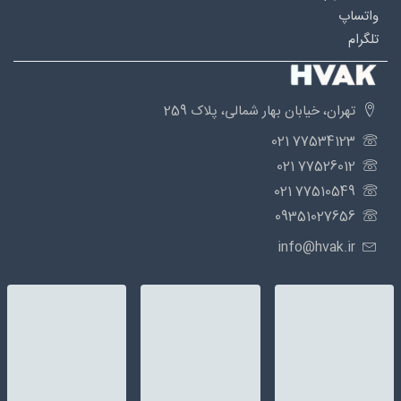
واتساپ
تلگرام
تهران، خیابان بهار شمالی، پلاک 259
77534123 021
77526012 021
77510549 021
09351027656
info@hvak.ir