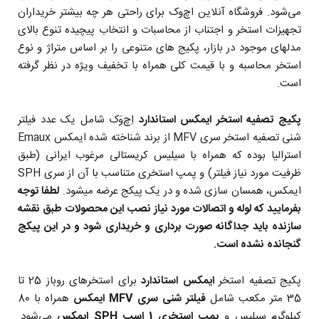
می‌شود. فروشگاه آنلاین اچ‌وک برای راحتی هر چه بیشتر خریداران
تجهیزات استخر و اجتناب از محاسبات و انتخاب پیچیده تنوع بالای
مدلهای موجود در بازار، پکیج های متنوعی را بر اساس متراژ و نوع
استخر محاسبه و با قیمت کلی همراه با تخفیف ویژه در نظر گرفته
است.
پکیج تصفیه استخر ایمکس استاندارد
اِچ‌وَک شامل یک عدد فیلتر
شنی تصفیه استخر سری MFV از برند شناخته شده ایمکس Emaux
استرالیا بوده که همراه با سیلیس کریستالی مرغوب ایرانی (طبق
ظرفیت مورد نیاز فیلتر) و پمپ استخری متناسب با آن از سری SPH
ایمکس، همسان سازی شده و در یک پیکج عرضه میشود.
لطفا توجه
بفرمایید که لوله و اتصالات مورد نیاز نصب این محصولات طبق نقشه
سازنده باید جداگانه صورت برداری و خریداری شود و در این پیکج
گنجانده نشده است.
پکیج تصفیه استخر
ایمکس استاندارد
برای استخرهای روباز 25 تا
35 متر مکعب شامل
فیلتر شنی سری MFV ایمکس
همراه با 80
کیلوگرم سیلیس و
پمپ استخری 1 اسب SPH ایمکس
می‌شود.