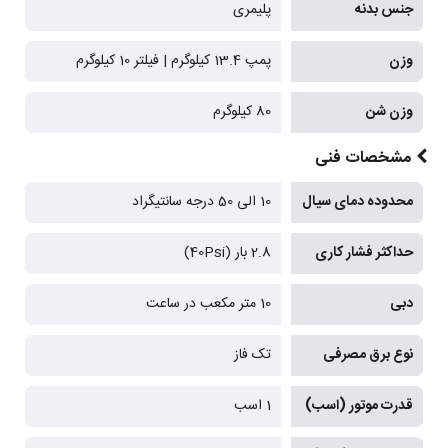
جنس بدنه
پلیمری
وزن
پمپ 13.4 کیلوگرم | فیلتر 10 کیلوگرم
وزن شن
80 کیلوگرم
مشخصات فنی
محدوده دمای سیال
10 الی 50 درجه سانتیگراد
حداکثر فشار کاری
2.8 بار (40Psi)
دبی
10 متر مکعب در ساعت
نوع برق مصرفی
تک فاز
قدرت موتور (اسب)
1 اسب