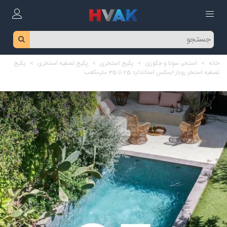
خانه
>
استخر، سونا و جکوزی
>
پکیج استخری
>
پکیج تصفیه استخری
>
پکیج
تصفیه استخر روباز ایمکس استاندارد 25 تا 35 مترمکعب