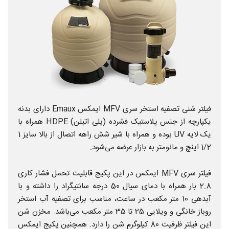
فیلتر شنی تصفیه استخر سری MFV ایمکس Emaux دارای بدنه
یکپارچه از جنس پلاستیک فشرده (پلی اتیلن) HDPE همراه با
یک لایه UV بوده و همراه با شیر شش راهه اتصال از بالا سایز 1
1/2 اینچ و مانومتر به بازار عرضه می‌شود.
فیلتر سری MFV ایمکس در این پکیج قابلیت تحمل فشار کاری
2.8 بار همراه با دمای سیال 50 درجه سانتیگراد را داشته و با
آبدهی 10 متر مکعب در ساعت، مناسب برای تصفیه آب استخر
روباز خانگی و ویلایی 25 تا 35 متر مکعب می‌باشد. مخزن شن
این فیلتر ظرفیت 80 کیلوگرم شن را دارد. همچنین پکیج ایمکس