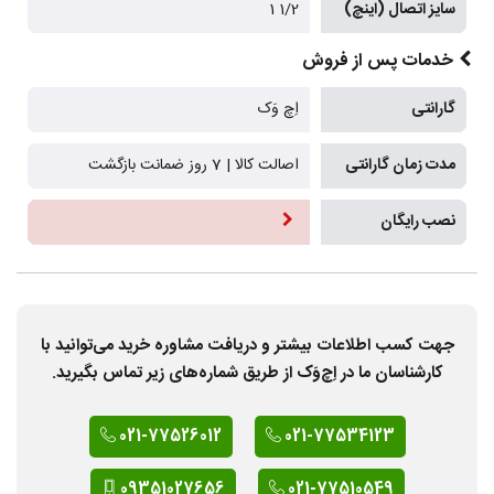
سایز اتصال (اینچ)
1/2 1
خدمات پس از فروش
گارانتی
اِچ وَک
مدت زمان گارانتی
اصالت کالا | 7 روز ضمانت بازگشت
نصب رایگان
جهت کسب اطلاعات بیشتر و دریافت مشاوره خرید می‌توانید با
کارشناسان ما در اِچ‌وَک از طریق شماره‌های زیر تماس بگیرید.
021-77526012
021-77534123
09351027656
021-77510549