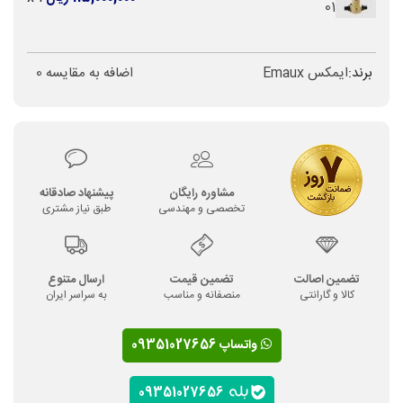
01
برند:
ایمکس Emaux
اضافه به مقایسه
0
مشاوره رایگان
پیشنهاد صادقانه
تخصصی و مهندسی
طبق نیاز مشتری
تضمین اصالت
تضمین قیمت
ارسال متنوع
کالا و گارانتی
منصفانه و مناسب
به سراسر ایران
واتساپ 09351027656
09351027656