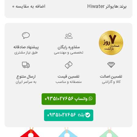
برند:
هایواتر Hiwater
اضافه به مقایسه
0
مشاوره رایگان
پیشنهاد صادقانه
تخصصی و مهندسی
طبق نیاز مشتری
تضمین اصالت
تضمین قیمت
ارسال متنوع
کالا و گارانتی
منصفانه و مناسب
به سراسر ایران
واتساپ 09351027656
09351027656