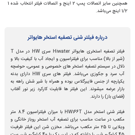
همچنین سایز اتصالات پمپ 2 اینج و اتصالات فیلتر انتخاب شده 1
1/2 اینچ می‌باشد.
درباره فیلتر شنی تصفیه استخر هایواتر
فیلتر تصفیه استخری هایواتر Hiwater سری HW در مدل T
(شیر از بالا) مناسب برای فیلتراسیون و ایجاد آب با کیفیت بالا و
ذلال در سیستم تصفیه استخر های خصوصی و عمومی، حوضچه
آب سرد و جکوزی می‌باشد. فیلتر های سری HW دارای بدنه
یکپارچه از جنس فایبرگلاس بوده و همراه با شیر شش راهه به
بازار عرضه میشوند. این فیلتر ها قابلیت کارکرد زیر نور آفتاب
(فضای باز) را دارند.
فیلتر شنی استخر مدل HW166T با میزان فیلتراسیون 8.4 متر
مکعب در ساعت مناسب برای تصفیه آب استخر روباز خانگی و
ویلایی تا 25 متر مکعب می‌باشد. مخزن شن این فیلتر ظرفیت
45 کیلوگرم شن را داشته که در این پک با 40 کیلوگرم شن ست