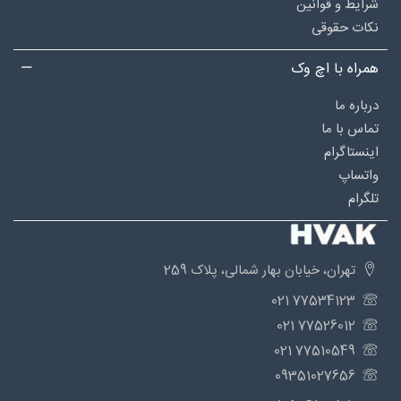
شرایط و قوانین
نکات حقوقی
همراه با اچ وک
درباره‌ ما
تماس با ما
اینستاگرام
واتساپ
تلگرام
تهران، خیابان بهار شمالی، پلاک 259
77534123 021
77526012 021
77510549 021
09351027656