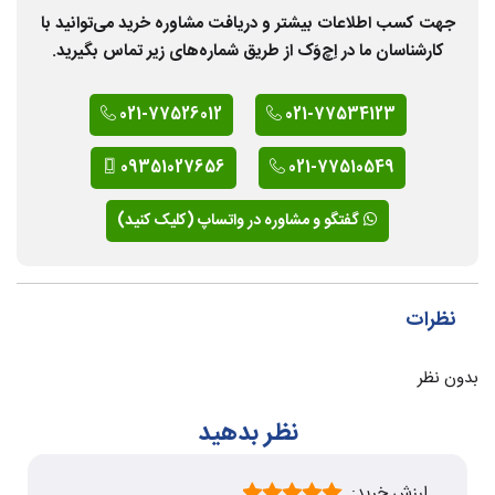
جهت کسب اطلاعات بیشتر و دریافت مشاوره خرید می‌توانید با
کارشناسان ما در اِچ‌وَک از طریق شماره‌های زیر تماس بگیرید.
021-77526012
021-77534123
09351027656
021-77510549
گفتگو و مشاوره در واتساپ (کلیک کنید)
نظرات
بدون نظر
نظر بدهید
ارزش خرید: