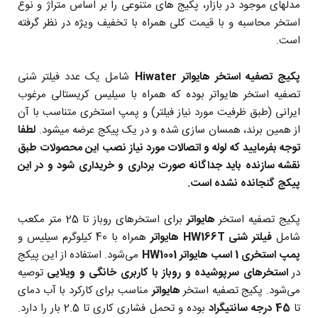
مدلهای موجود در بازار، پکیج های متنوعی را بر اساس متراژ و نوع
استخر محاسبه و با قیمت کلی همراه با تخفیف ویژه در نظر گرفته
است.
پکیج تصفیه استخر هایواتر Hiwater
شامل یک عدد فیلتر شنی
تصفیه استخر هایواتر بوده که همراه با سیلیس کریستالی مرغوب
ایرانی (طبق ظرفیت مورد نیاز فیلتر) و پمپ استخری متناسب با آن
از همین برند، همسان سازی شده و در یک پیکج عرضه میشود.
لطفا
توجه بفرمایید که لوله و اتصالات مورد نیاز نصب این محصولات طبق
نقشه سازنده باید جداگانه صورت برداری و خریداری شود و در این
پیکج گنجانده نشده است.
پکیج تصفیه استخر
هایواتر
برای استخرهای روباز تا 25 متر مکعب
شامل
فیلتر شنی HW166T هایواتر
همراه با 40 کیلوگرم سیلیس و
پمپ استخری 1 اسب هایواتر HW1001
می‌شود. استفاده از این پیکج
در
استخرهای سرپوشیده و روباز با کاربری خانگی و ویلایی
توصیه
می‌شود. پکیج تصفیه استخر
هایواتر
مناسب برای کارکرد با آب دمای
تا
45 درجه سانتیگراد
بوده و تحمل فشاری کاری تا 2.5 بار را دارد.