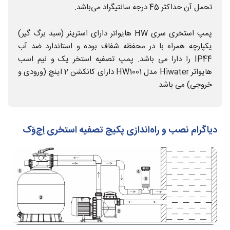
تحمل آن حداکثر 45 درجه سانتیگراد می‌باشد.
پمپ استخری سری HW هایواتر دارای استرینر (سبد برگ گیر)
یکپارچه همراه با در محفظه شفاف بوده و استاندارد ضد آب
IP44 را دارا می باشد. پمپ تصفیه استخر یک و نیم اسب
هایواتر Hiwater مدل HW1001 دارای کانکشن 2 اینچ (ورودی و
خروجی) می باشد.
دیاگرام نصب و راه‌اندازی پکیج تصفیه استخری اِچ‌وَک