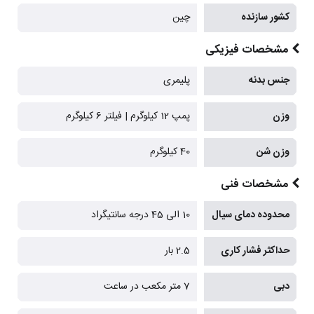
کشور سازنده
چین
مشخصات فیزیکی
جنس بدنه
پلیمری
وزن
پمپ 12 کیلوگرم | فیلتر 6 کیلوگرم
وزن شن
40 کیلوگرم
مشخصات فنی
محدوده دمای سیال
10 الی 45 درجه سانتیگراد
حداکثر فشار کاری
2.5 بار
دبی
7 متر مکعب در ساعت