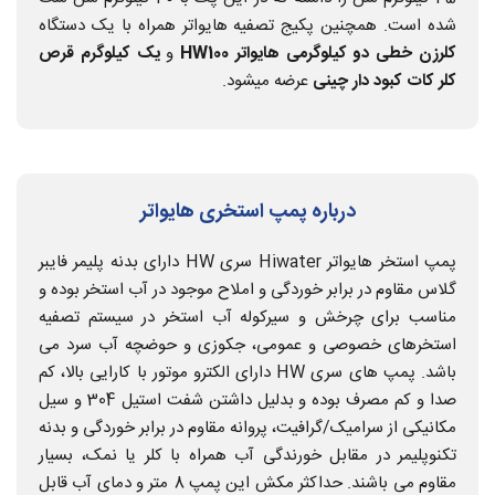
شده است. همچنین پکیج تصفیه هایواتر همراه با یک دستگاه
کلرزن خطی دو کیلوگرمی هایواتر HW100
و
یک کیلوگرم قرص
کلر کات کبود دار چینی
عرضه میشود.
درباره پمپ استخری هایواتر
پمپ استخر هایواتر Hiwater سری HW دارای بدنه پلیمر فایبر
گلاس مقاوم در برابر خوردگی و املاح موجود در آب استخر بوده و
مناسب برای چرخش و سیرکوله آب استخر در سیستم تصفیه
استخرهای خصوصی و عمومی، جکوزی و حوضچه آب سرد می
باشد. پمپ های سری HW دارای الکترو موتور با کارایی بالا، کم
صدا و کم مصرف بوده و بدلیل داشتن شفت استیل 304 و سیل
مکانیکی از سرامیک/گرافیت، پروانه مقاوم در برابر خوردگی و بدنه
تکنوپلیمر در مقابل خورندگی آب همراه با کلر یا نمک، بسیار
مقاوم می باشند. حداکثر مکش این پمپ 8 متر و دمای آب قابل