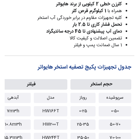
کلرزن خطی 2 کیلویی از برند هایواتر
همراه با
1 کیلوگرم قرص کلر
کلیه تجهیزات مقاوم در برابر خوردگی آب استخر
تحمل فشار کاری تا 2.5 بار
دمای آب پیشنهادی تا 45 درجه سانتیگراد
تضمین اصلالت و کیفیت کالا
1 سال ضمانت پمپ و فیلتر
جدول تجهیزات پکیج تصفیه استخر هایواتر
حجم استخر
فیلتر
سرپوشیده
روباز
مدل
آبدهی
7m3h
HW166T
0-25
0-50
10.8m3h
HW200T
25-35
50-70
15.3m3h
HW244T
35-50
70-100