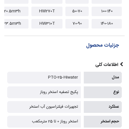
20.5m3h
HW270T
50-70
100-140
23.5m3h
HW310T
70-90
140-180
جزئیات محصول
اطلاعات کلی
مدل
PTO-25-Hiwater
نوع
پکیج تصفیه استخر روباز
عملکرد
تجهیزات فیلتراسیون آب استخر
حجم استخر
استخر روباز 0 تا 25 مترمکعب