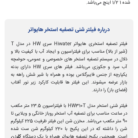
شده 1 1/2 اینچ می‌باشد.
درباره فیلتر شنی تصفیه استخر هایواتر
فیلتر تصفیه استخری هایواتر Hiwater سری HW در مدل T
(شیر از بالا) مناسب برای فیلتراسیون و ایجاد آب با کیفیت بالا و
ذلال در سیستم تصفیه استخر های خصوصی و عمومی، حوضچه
آب سرد و جکوزی می‌باشد. فیلتر های سری HW دارای بدنه
یکپارچه از جنس فایبرگلاس بوده و همراه با شیر شش راهه به
بازار عرضه میشوند. این فیلتر ها قابلیت کارکرد زیر نور آفتاب
(فضای باز) را دارند.
فیلتر شنی استخر مدل HW310T با فیلتراسیون 23.5 متر مکعب
در ساعت مناسب برای تصفیه آب استخر روباز خانگی و ویلایی تا
90 متر مکعب می‌باشد. مخزن شن این فیلتر ظرفیت 225 کیلوگرم
شن را داشته که در این پکیج با 220 کیلوگرم شن ست شده
است. همچنین پکیج تصفیه هایواتر همراه با یک دستگاه
کلرزن