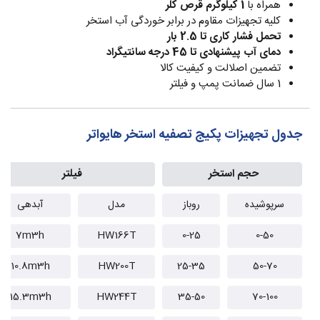
همراه با
1 کیلوگرم قرص کلر
کلیه تجهیزات مقاوم در برابر خوردگی آب استخر
تحمل فشار کاری تا 2.5 بار
دمای آب پیشنهادی تا 45 درجه سانتیگراد
تضمین اصلالت و کیفیت کالا
1 سال ضمانت پمپ و فیلتر
جدول تجهیزات پکیج تصفیه استخر هایواتر
حجم استخر
فیلتر
سرپوشیده
روباز
مدل
آبدهی
7m3h
HW166T
0-25
0-50
10.8m3h
HW200T
25-35
50-70
15.3m3h
HW244T
35-50
70-100