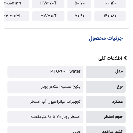
20.5m3h
HW270T
50-70
100-140
23.5m3h
HW310T
70-90
140-180
جزئیات محصول
اطلاعات کلی
مدل
PTO-90-Hiwater
نوع
پکیج تصفیه استخر روباز
عملکرد
تجهیزات فیلتراسیون آب استخر
حجم استخر
استخر روباز 70 تا 90 مترمکعب
کشور سازنده
چین