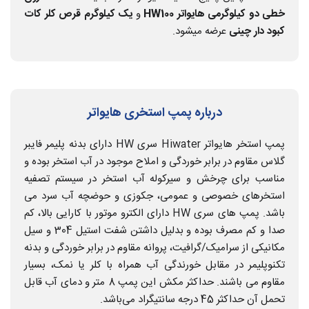
خطی دو کیلوگرمی هایواتر HW100
و
یک کیلوگرم قرص کلر کات
کبود دار چینی
عرضه میشود.
درباره پمپ استخری هایواتر
پمپ استخر هایواتر Hiwater سری HW دارای بدنه پلیمر فایبر
گلاس مقاوم در برابر خوردگی و املاح موجود در آب استخر بوده و
مناسب برای چرخش و سیرکوله آب استخر در سیستم تصفیه
استخرهای خصوصی و عمومی، جکوزی و حوضچه آب سرد می
باشد. پمپ های سری HW دارای الکترو موتور با کارایی بالا، کم
صدا و کم مصرف بوده و بدلیل داشتن شفت استیل 304 و سیل
مکانیکی از سرامیک/گرافیت، پروانه مقاوم در برابر خوردگی و بدنه
تکنوپلیمر در مقابل خورندگی آب همراه با کلر یا نمک، بسیار
مقاوم می باشند. حداکثر مکش این پمپ 8 متر و دمای آب قابل
تحمل آن حداکثر 45 درجه سانتیگراد می‌باشد.