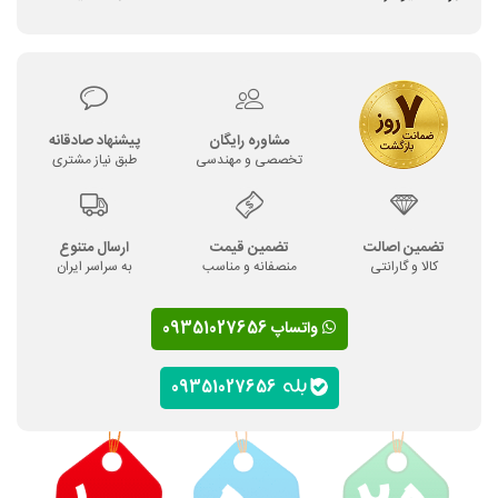
مشاوره رایگان
پیشنهاد صادقانه
تخصصی و مهندسی
طبق نیاز مشتری
تضمین اصالت
تضمین قیمت
ارسال متنوع
کالا و گارانتی
منصفانه و مناسب
به سراسر ایران
واتساپ 09351027656
09351027656