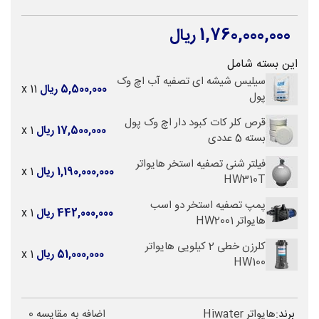
1,760,000,000 ریال
این بسته شامل
سیلیس شیشه ای تصفیه آب اچ وک
5,500,000 ریال
x 11
پول
قرص کلر کات کبود دار اچ وک پول
17,500,000 ریال
x 1
بسته 5 عددی
فیلتر شنی تصفیه استخر هایواتر
1,190,000,000 ریال
x 1
HW310T
پمپ تصفیه استخر دو اسب
442,000,000 ریال
x 1
هایواتر HW2001
کلرزن خطی 2 کیلویی هایواتر
51,000,000 ریال
x 1
HW100
برند:
هایواتر Hiwater
اضافه به مقایسه
0