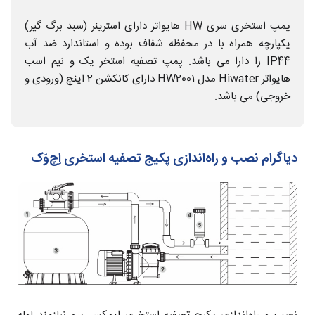
پمپ استخری سری HW هایواتر دارای استرینر (سبد برگ گیر)
یکپارچه همراه با در محفظه شفاف بوده و استاندارد ضد آب
IP44 را دارا می باشد. پمپ تصفیه استخر یک و نیم اسب
هایواتر Hiwater مدل HW2001 دارای کانکشن 2 اینچ (ورودی و
خروجی) می باشد.
دیاگرام نصب و راه‌اندازی پکیج تصفیه استخری اِچ‌وَک