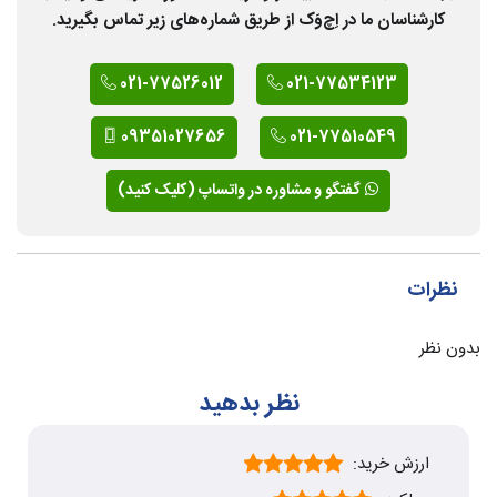
کارشناسان ما در اِچ‌وَک از طریق شماره‌های زیر تماس بگیرید.
021-77526012
021-77534123
09351027656
021-77510549
گفتگو و مشاوره در واتساپ (کلیک کنید)
نظرات
بدون نظر
نظر بدهید
ارزش خرید: