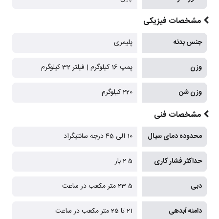
مشخصات فیزیکی
جنس بدنه
پلیمری
وزن
پمپ 16 کیلوگرم | فیلتر 32 کیلوگرم
وزن شن
220 کیلوگرم
مشخصات فنی
محدوده دمای سیال
10 الی 45 درجه سانتیگراد
حداکثر فشار کاری
2.5 بار
دبی
23.5 متر مکعب در ساعت
دامنه آبدهی
21 تا 25 متر مکعب در ساعت