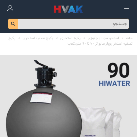
خانه
>
استخر، سونا و جکوزی
>
پکیج استخری
>
پکیج تصفیه استخری
>
پکیج
تصفیه استخر روباز هایواتر 70 تا 90 مترمکعب