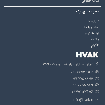
نکات حقوقی
همراه با اچ وک
درباره‌ ما
تماس با ما
اینستاگرام
واتساپ
تلگرام
تهران، خیابان بهار شمالی، پلاک 259
77534123 021
77526012 021
77510549 021
09351027656
info@hvak.ir