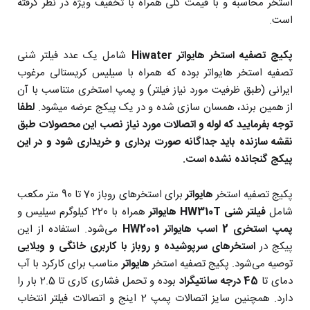
استخر محاسبه و با قیمت کلی همراه با تخفیف ویژه در نظر گرفته
است.
پکیج تصفیه استخر هایواتر Hiwater
شامل یک عدد فیلتر شنی
تصفیه استخر هایواتر بوده که همراه با سیلیس کریستالی مرغوب
ایرانی (طبق ظرفیت مورد نیاز فیلتر) و پمپ استخری متناسب با آن
از همین برند، همسان سازی شده و در یک پیکج عرضه میشود.
لطفا
توجه بفرمایید که لوله و اتصالات مورد نیاز نصب این محصولات طبق
نقشه سازنده باید جداگانه صورت برداری و خریداری شود و در این
پیکج گنجانده نشده است.
پکیج تصفیه استخر
هایواتر
برای استخرهای روباز 70 تا 90 متر مکعب
شامل
فیلتر شنی HW310T هایواتر
همراه با 220 کیلوگرم سیلیس و
پمپ استخری 2 اسب هایواتر HW2001
می‌شود. استفاده از این
پیکج در
استخرهای سرپوشیده و روباز با کاربری خانگی و ویلایی
توصیه می‌شود. پکیج تصفیه استخر
هایواتر
مناسب برای کارکرد با آب
دمای تا
45 درجه سانتیگراد
بوده و تحمل فشاری کاری تا 2.5 بار را
دارد. همچنین سایز اتصالات پمپ 2 اینج و اتصالات فیلتر انتخاب