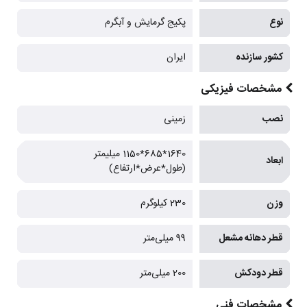
نوع
پکیج گرمایش و آبگرم
کشور سازنده
ایران
مشخصات فیزیکی
نصب
زمینی
1640*685*1150 میلیمتر
ابعاد
(طول*عرض*ارتفاع)
وزن
230 کیلوگرم
قطر دهانه مشعل
99 میلی‌متر
قطر دودکش
200 میلی‌متر
مشخصات فنی