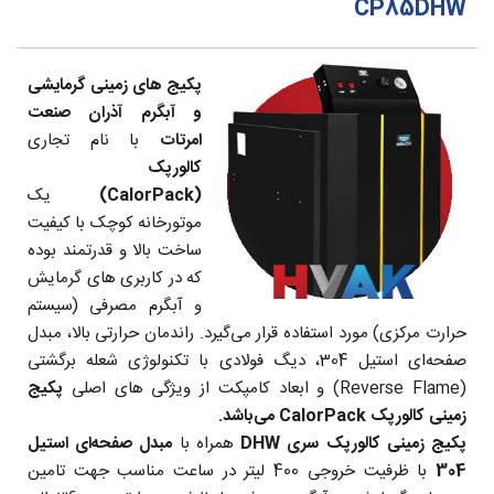
CP85DHW
پکیج های زمینی گرمایشی
و آبگرم آذران صنعت
امرتات
با نام تجاری
کالورپک
(CalorPack)
یک
موتورخانه کوچک با کیفیت
ساخت بالا و قدرتمند بوده
که در کاربری های گرمایش
و آبگرم مصرفی (سیستم
حرارت مرکزی) مورد استفاده قرار می‌گیرد. راندمان حرارتی بالا، مبدل
صفحه‌ای استیل 304، دیگ فولادی با تکنولوژی شعله برگشتی
(Reverse Flame) و ابعاد کامپکت از ویژگی های اصلی
پکیج
زمینی کالورپک CalorPack می‌باشد.
پکیج زمینی کالورپک سری DHW
همراه با
مبدل صفحه‌ای استیل
304
با ظرفیت خروجی 400 لیتر در ساعت مناسب جهت تامین