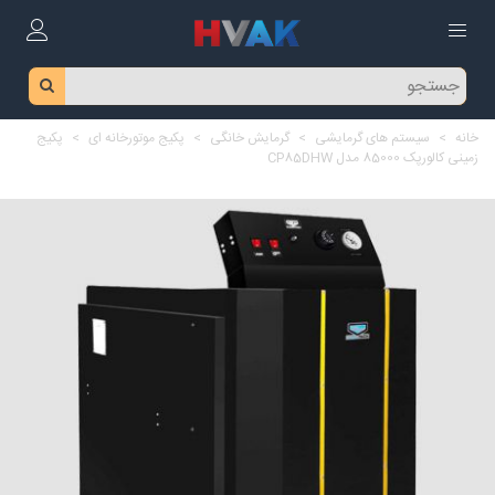
خانه
>
سیستم های گرمایشی
>
گرمایش خانگی
>
پکیج موتورخانه ای
>
پکیج
زمینی کالورپک 85000 مدل CP85DHW