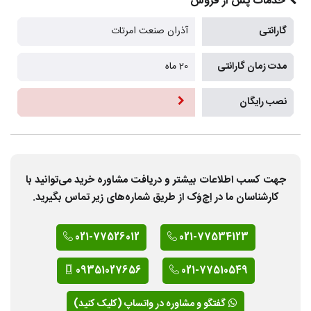
خدمات پس از فروش
گارانتی
آذران صنعت امرتات
مدت زمان گارانتی
20 ماه
نصب رایگان
جهت کسب اطلاعات بیشتر و دریافت مشاوره خرید می‌توانید با
کارشناسان ما در اِچ‌وَک از طریق شماره‌های زیر تماس بگیرید.
021-77526012
021-77534123
09351027656
021-77510549
گفتگو و مشاوره در واتساپ (کلیک کنید)