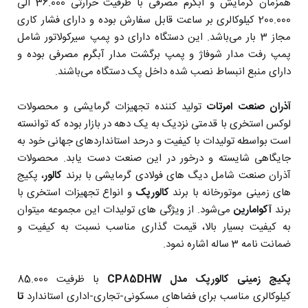
همزمان گرمایش و آبگرم مصرفی با ظرفیت حرارتی 36.000 الی
200.000 کیلوکالری بر ساعت قابل سفارش بوده و دارای فشار کاری
مجاز 3 بار می‌باشد. این دستگاه دارای دو پمپ سیرکولاتور شامل
پمپ رفت مدار شوفاژ و پمپ برگشت مدار آبگرم مصرفی بوده و
دارای منبع انبساط نصب شده داخل پک دستگاه می‌باشند.
آذران صنعت امرتات
تولید کننده تجهیزات گرمایشی و محصولات
لوکس استخری با قدمتی نزدیک به یک دهه در بازار بوده که توانسته
است بواسطه تولیدات با کیفیت و درحد استانداردهای جهانی خود به
جایگاهی شایسته و درخور در این صنعت دست یابد. محصولات
آذران صنعت شامل دیگ های فولادی گرمایشی با برند
کالور
، پکیج
های زمینی موتورخانه با برند
کالورپک
و انواع تجهیزات استخری با
برند
آکوامارین
می‌شود. از ویژگی های تولیدات این مجموعه میتوان
به کیفیت بسیار بالا، قیمت گذاری مناسب نسبت به کیفیت و
ضمانت نامه 3 ساله اشاره نمود.
پکیج زمینی کالورپک مدل CP85DHW
با ظرفیت 85.000
کیلوکالری مناسب برای فضاهای مسکونی-تجاری-اداری استاندارد
تا