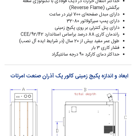
حداکثر انتقال حرارت در دیگ فولادی با تکنولوژی شعله
برگشتی (Reverse Flame)
دارای مبدل صفحه‌ای 700 لیتر در ساعت
دارای پمپ سیرکولاتور 80-32
دارای پنل کنترلی بر روی پکیج زمینی
راندمان کاری 88 درصد براساس استاندارد 92/42/CEE
طول عمر مفید بیش از 20 سال (در شرایط ایده آل نصب)
فشار کاری 3 بار
حداکثر دمای کارکرد 90 درجه سانتیگراد
ابعاد و اندازه پکیج زمینی کالور پک آذران صنعت امرتات