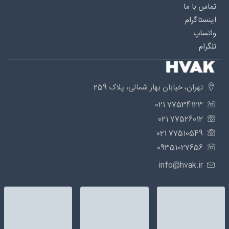
تماس با ما
اینستاگرام
واتساپ
تلگرام
تهران، خیابان بهار شمالی، پلاک 259
77534123 021
77526012 021
77510549 021
09351027656
info@hvak.ir