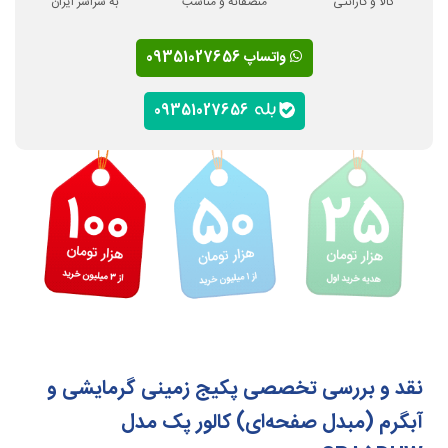
کالا و گارانتی
منصفانه و مناسب
به سراسر ایران
واتساپ 09351027656
09351027656
نقد و بررسی تخصصی پکیج زمینی گرمایشی و
آبگرم (مبدل صفحه‌ای) کالور پک مدل