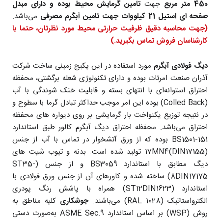
450 متر مربع
جهت
تامین گرمایش محیط بوده و دارای مبدل
صفحه ای استیل 21 کیلووات جهت تامین آبگرم مصرفی
می‌باشد.
(جهت محاسبه دقیق ظرفیت حرارتی محیط مورد نظرتان، حتما با
کارشناسان فروش تماس بگیرید.)
دیگ فولادی آبگرم
مورد استفاده در این پکیج زمینی ساخت شرکت
آذران صنعت امرتات بوده و
دارای تکنولوژی شعله برگشتی، محفظه
احتراق استوانه‌ای با انتهای بسته و قابلیت خنک شوندگی با آب
(Colled Back) بوده این امر موجب حداکثر تبادل گرما با سطوح و
در نتیجه توزیع یکنواخت بار گرمایشی بر روی دیواره های محفظه
احتراق می‌باشد. محفظه احتراق دیگ‌ آبگرم کالور طبق استاندارد
BS1501-151 بوده که از ورق آتشخوار در تماس با آب از جنس
17MN4(DIN17155) تولید شده است. بدنه و تیوب شیت های
دیگ مطابق با استاندارد BS3059 و از جنس (ST35-
8DIN17175) ساخته شده‌ و کاورهای آن از جنس ورق فولادی با
استاندارد (ST12DIN1623) همراه با پاشش رنگ پودری
الکترواستاتیک (RAL 1028) می‌باشند.
جوشکاری
کلیه مناطق به
روش (WSP) بر اساس استاندارد ASME Sec.9 به‌صورت دستی