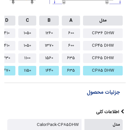
مدل
A
B
C
D
410
1050
1260
600
CP36 DHW
410
1050
1370
600
CP45 DHW
430
1100
1560
635
CP65 DHW
470
1150
1640
635
CP85 DHW
جزئیات محصول
اطلاعات کلی
مدل
CalorPack-CP85DHW