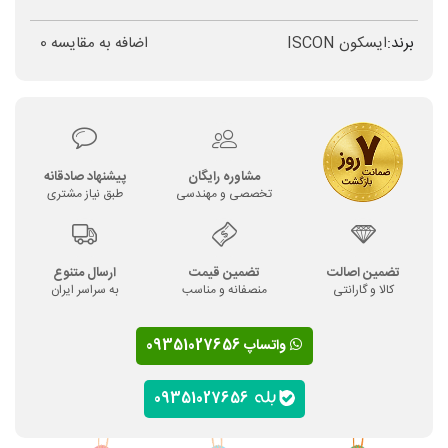
برند:
ایسکون ISCON
اضافه به مقایسه
0
مشاوره رایگان
پیشنهاد صادقانه
تخصصی و مهندسی
طبق نیاز مشتری
تضمین اصالت
تضمین قیمت
ارسال متنوع
کالا و گارانتی
منصفانه و مناسب
به سراسر ایران
واتساپ 09351027656
09351027656