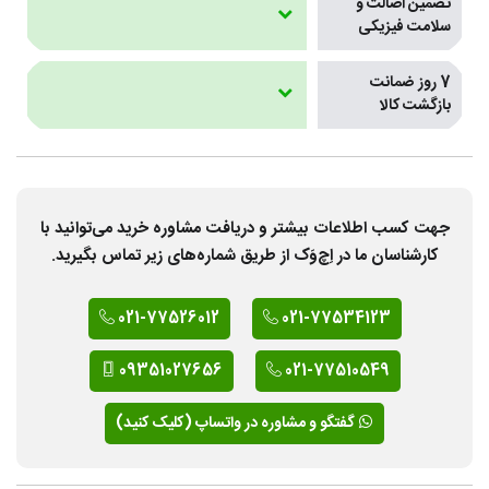
تضمین اصالت و
سلامت فیزیکی
7 روز ضمانت
بازگشت کالا
جهت کسب اطلاعات بیشتر و دریافت مشاوره خرید می‌توانید با
کارشناسان ما در اِچ‌وَک از طریق شماره‌های زیر تماس بگیرید.
021-77526012
021-77534123
09351027656
021-77510549
گفتگو و مشاوره در واتساپ (کلیک کنید)