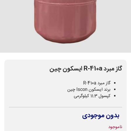
گاز مبرد R-410a ایسکون چین
گاز مبرد R-410a
برند ایسکون Iscon چین
کپسول 11.3 کیلوگرمی
بدون موجودی
ناموجود