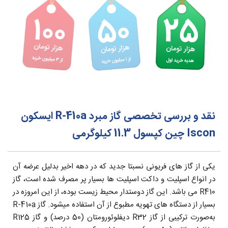
نقد و بررسی تخصصی گاز مبرد R-410a ایسکون
Iscon چین کپسول 11.3 کیلوگرمی
یکی از گاز های فریونی نسبتا جدید که در دهه اخیر بدلیل عرضه آن
در انواع اسپلیت و داکت اسپلیت ها بسیار پر مصرف شده است، گاز
R410 می باشد. این گاز دوستدار محیط زیست بوده، از این امروزه در
بسیار از دستگاه های تهویه مطبوع از آن استفاده میشود. گاز R-410a
به‌صورت ترکیبی از گاز R32 دیفلوئورومتان (50 درصد) و گاز R125