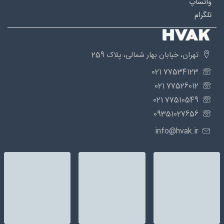
واتساپ
تلگرام
تهران، خیابان بهار شمالی، پلاک 259
77534123 021
77526012 021
77510549 021
09351027656
info@hvak.ir