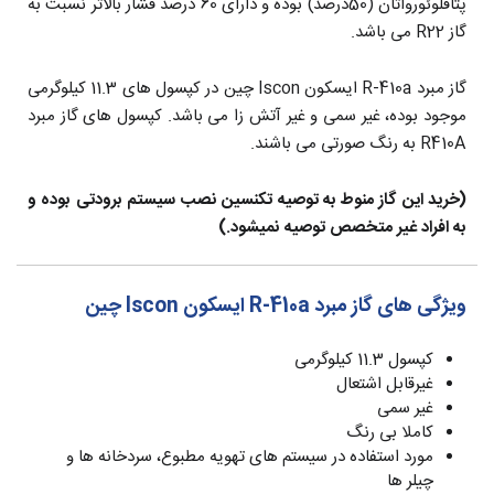
پتافلوئورواتان (50درصد) بوده و دارای 60 درصد فشار بالاتر نسبت به
گاز R22 می باشد.
گاز مبرد R-410a ایسکون Iscon چین در کپسول های 11.3 کیلوگرمی
موجود بوده، غیر سمی و غیر آتش زا می باشد. کپسول‌ های گاز مبرد
R410A به رنگ صورتی می‌ باشند.
(خرید این گاز منوط به توصیه تکنسین نصب سیستم برودتی بوده و
به افراد غیر متخصص توصیه نمیشود.)
ویژگی های گاز مبرد R-410a ایسکون Iscon چین
کپسول 11.3 کیلوگرمی
غیرقابل اشتعال
غیر سمی
کاملا بی رنگ
مورد استفاده در سیستم های تهویه مطبوع، سردخانه ها و
چیلر ها