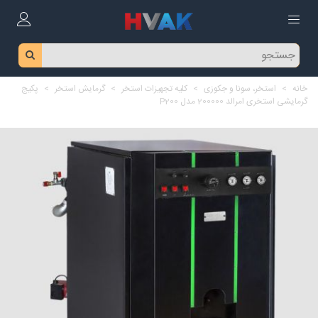
خانه
>
استخر، سونا و جکوزی
>
کلیه تجهیزات استخر
>
گرمایش استخر
>
پکیج
گرمایشی استخری امرالد 200000 مدل P200