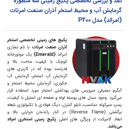
نقد و بررسی تخصصی پکیج زمینی سه منظوره
گرمایش آب و محیط استخر آذران صنعت امرتات
(امرالد) مدل P200
پکیج های زمینی تخصصی استخر
آذران صنعت امرتات
با نام تجاری
امرالد
(Emerald)
یک موتورخانه
کوچک با کیفیت ساخت بالا و
قدرتمند بوده که در کاربری های
گرمایش آب استخر، گرمایش آب
جکوزی، گرمایش محیط استخر و
آبگرم مصرفی سرویس های بهداشتی استخر مورد استفاده قرار
می‌گیرد. وجود مبدل های پوسته لوله و صفحه ای استیل با کیفیت،
پمپ سیرکوله متناسب، تابلو کنترل، دیگ فولادی با تکنولوژی شعله
برگشتی (Reverse Flame) در کنار راندمان حرارتی بالا و
ابعاد کامپکت از ویژگی های اصلی
پکیج زمینی استخری امرالد
می‌باشد.