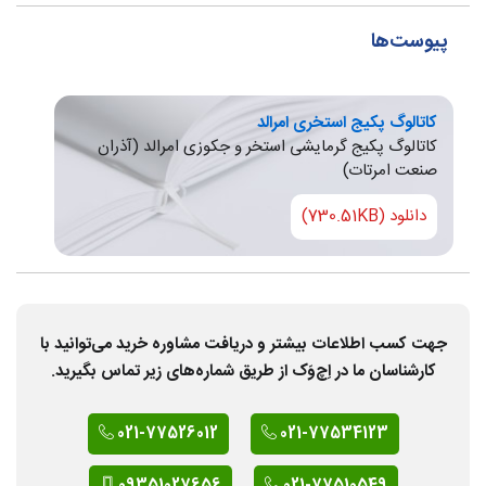
پیوست‌ها
کاتالوگ پکیج استخری امرالد
کاتالوگ پکیج گرمایشی استخر و جکوزی امرالد (آذران
صنعت امرتات)
دانلود (730.51KB)
جهت کسب اطلاعات بیشتر و دریافت مشاوره خرید می‌توانید با
کارشناسان ما در اِچ‌وَک از طریق شماره‌های زیر تماس بگیرید.
021-77526012
021-77534123
09351027656
021-77510549