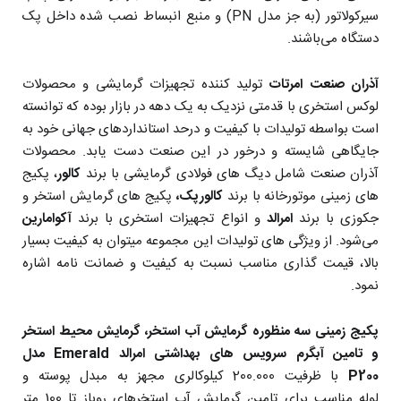
سیرکولاتور (به جز مدل PN) و منبع انبساط نصب شده داخل پک
دستگاه می‌باشند.
آذران صنعت امرتات
تولید کننده تجهیزات گرمایشی و محصولات
لوکس استخری با قدمتی نزدیک به یک دهه در بازار بوده که توانسته
است بواسطه تولیدات با کیفیت و درحد استانداردهای جهانی خود به
جایگاهی شایسته و درخور در این صنعت دست یابد. محصولات
آذران صنعت شامل دیگ های فولادی گرمایشی با برند
کالور
، پکیج
های زمینی موتورخانه با برند
کالورپک،
پکیج های گرمایش استخر و
جکوزی با برند
امرالد
و انواع تجهیزات استخری با برند
آکوامارین
می‌شود. از ویژگی های تولیدات این مجموعه میتوان به کیفیت بسیار
بالا، قیمت گذاری مناسب نسبت به کیفیت و ضمانت نامه اشاره
نمود.
پکیج زمینی سه منظوره گرمایش آب استخر، گرمایش محیط استخر
و تامین آبگرم سرویس های بهداشتی امرالد Emerald مدل
P200
با ظرفیت 200.000 کیلوکالری مجهز به مبدل پوسته و
لوله مناسب برای تامین گرمایش آب استخرهای روباز تا 100 متر