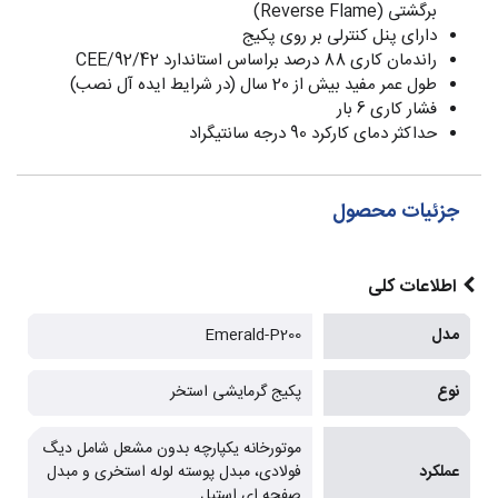
برگشتی (Reverse Flame)
دارای پنل کنترلی بر روی پکیج
راندمان کاری 88 درصد براساس استاندارد 92/42/CEE
طول عمر مفید بیش از 20 سال (در شرایط ایده آل نصب)
فشار کاری 6 بار
حداکثر دمای کارکرد 90 درجه سانتیگراد
جزئیات محصول
اطلاعات کلی
مدل
Emerald-P200
نوع
پکیج گرمایشی استخر
موتورخانه یکپارچه بدون مشعل شامل دیگ
عملکرد
فولادی، مبدل پوسته لوله استخری و مبدل
صفحه ای استیل