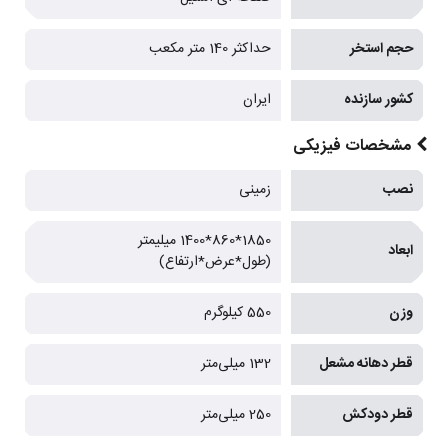
حجم استخر
حداکثر 140 متر مکعب
کشور سازنده
ایران
مشخصات فیزیکی
نصب
زمینی
1850*860*1400 میلیمتر
ابعاد
(طول*عرض*ارتفاع)
وزن
550 کیلوگرم
قطر دهانه مشعل
132 میلی‌متر
قطر دودکش
250 میلی‌متر