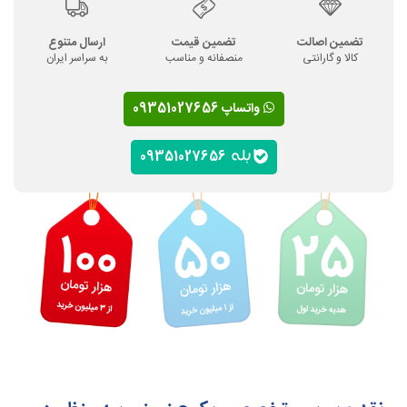
تضمین اصالت
تضمین قیمت
ارسال متنوع
کالا و گارانتی
منصفانه و مناسب
به سراسر ایران
واتساپ 09351027656
09351027656