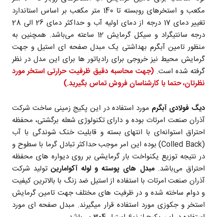
مکعب و استخرهای روبسته تا 140 متر مکعب بر اساس استاندارد
تغییر دمای 17 درجه از دمای اولیه آب و حداکثر دمای 26 الی 28
درجه سانتیگراد و سیکل گرمایش 12 ساعته می‌باشد. همچنین به
منظور تامین آبگرم بهداشتی یک مبدل صفحه ای استیل و جهت
گرمایش محیط نیز خروجی برای رادیاتور ها برای این مدل در نظر
گرفته شده است.
(جهت محاسبه دقیق ظرفیت حرارتی استخر مورد
نظرتان، حتما با کارشناسان فروش تماس بگیرید.)
دیگ فولادی آبگرم
مورد استفاده در این پکیج زمینی ساخت شرکت
آذران صنعت امرتات بوده و
دارای تکنولوژی شعله برگشتی، محفظه
احتراق استوانه‌ای با انتهای بسته و قابلیت خنک شوندگی با آب
(Colled Back) بوده این امر موجب حداکثر تبادل گرما با سطوح و
در نتیجه توزیع یکنواخت بار گرمایشی بر روی دیواره های محفظه
احتراق می‌باشد.
مبدل های پوسته و لوله آکوامارین
تولید شرکت
آذران صنعت امرتات با استفاده از استیل ضد زنگ با بالاترین کیفیت
و دوام ساخته شده و در ظرفیت های مختلف جهت تامین گرمایش
استخر و جکوزی مورد استفاده قرار میگیرند. مبدل صفحه ای مورد