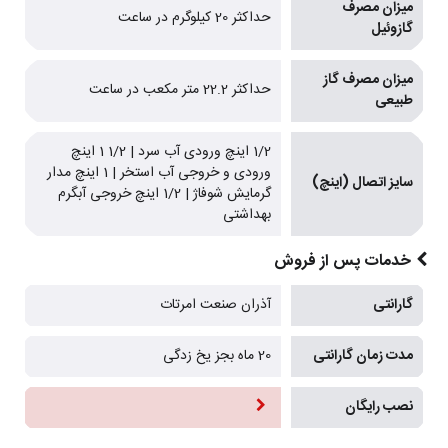
میزان مصرف
حداکثر 20 کیلوگرم در ساعت
گازوئیل
میزان مصرف گاز
حداکثر 22.2 متر مکعب در ساعت
طبیعی
1/2 اینچ ورودی آب سرد | 1/2 1 اینچ
ورودی و خروجی آب استخر | 1 اینچ مدار
سایز اتصال (اینچ)
گرمایش شوفاژ | 1/2 اینچ خروجی آبگرم
بهداشتی
خدمات پس از فروش
گارانتی
آذران صنعت امرتات
مدت زمان گارانتی
20 ماه بجز یخ زدگی
نصب رایگان