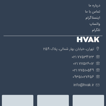
درباره‌ ما
تماس با ما
اینستاگرام
واتساپ
تلگرام
تهران، خیابان بهار شمالی، پلاک 259
77534123 021
77526012 021
77510549 021
09351027656
info@hvak.ir