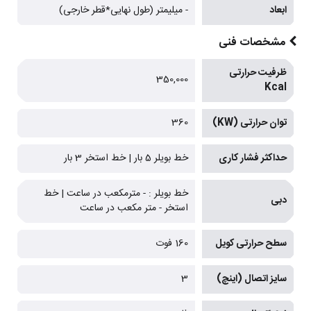
ابعاد
- میلیمتر (طول نهایی*قطر خارجی)
مشخصات فنی
ظرفیت حرارتی
350,000
Kcal
توان حرارتی (KW)
360
حداکثر فشار کاری
خط بویلر 5 بار | خط استخر 3 بار
خط بویلر : - مترمکعب در ساعت | خط
دبی
استخر - متر مکعب در ساعت
سطح حرارتی کویل
160 فوت
سایز اتصال (اینچ)
3