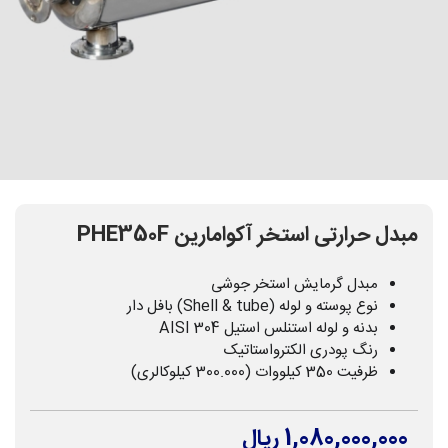
مبدل حرارتی استخر آکوامارین PHE350F
مبدل گرمایش استخر جوشی
نوع پوسته و لوله (Shell & tube) بافل دار
بدنه و لوله استنلس استیل AISI 304
رنگ پودری الکترواستاتیک
ظرفیت 350 کیلووات (300.000 کیلوکالری)
1,080,000,000 ریال