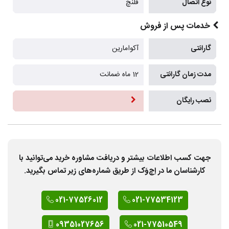
نوع اتصال
فلنچ
خدمات پس از فروش
گارانتی
آکوامارین
مدت زمان گارانتی
12 ماه ضمانت
نصب رایگان
جهت کسب اطلاعات بیشتر و دریافت مشاوره خرید می‌توانید با
کارشناسان ما در اِچ‌وَک از طریق شماره‌های زیر تماس بگیرید.
021-77526012
021-77534123
09351027656
021-77510549