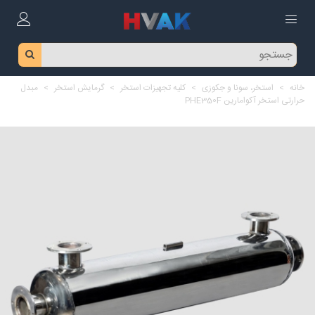
خانه
>
استخر، سونا و جکوزی
>
کلیه تجهیزات استخر
>
گرمایش استخر
>
مبدل
حرارتی استخر آکوامارین PHE350F