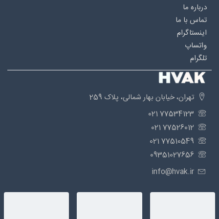
درباره‌ ما
تماس با ما
اینستاگرام
واتساپ
تلگرام
تهران، خیابان بهار شمالی، پلاک 259
77534123 021
77526012 021
77510549 021
09351027656
info@hvak.ir