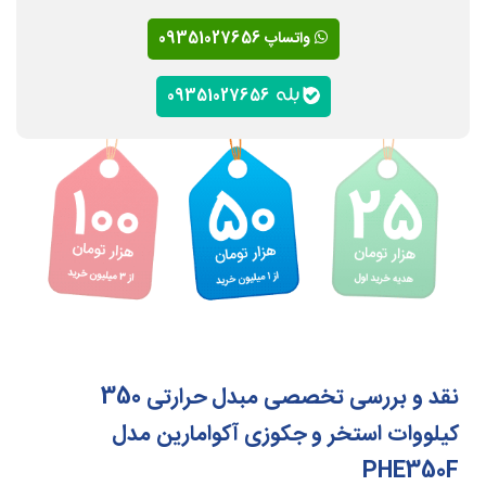
واتساپ 09351027656
09351027656
نقد و بررسی تخصصی مبدل حرارتی 350
کیلووات استخر و جکوزی آکوامارین مدل
PHE350F