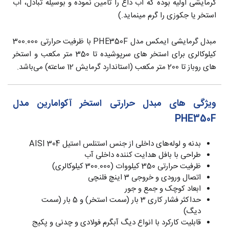
گرمایشی اولیه بوده که آب داغ را تامین نموده و بوسیله تبادل، آب
استخر یا جکوزی را گرم مینماید.)
مبدل گرمایشی ایمکس مدل PHE350F با ظرفیت حرارتی 300.000
کیلوکالری برای استخر های سرپوشیده تا 350 متر مکعب و استخر
های روباز تا 200 متر مکعب (استاندارد گرمایش 12 ساعته) می‌باشد.
ویژگی های مبدل حرارتی استخر آکوامارین مدل
PHE350F
بدنه و لوله‌های داخلی از جنس استنلس استیل AISI 304
طراحی با بافل هدایت کننده داخلی آب
ظرفیت حرارتی 350 کیلووات (300.000 کیلوکالری)
اتصال ورودی و خروجی 3 اینچ فلنچی
ابعاد کوچک و جمع و جور
حداکثر فشار کاری 3 بار (سمت استخر) و 5 بار (سمت
دیگ)
قابلیت کارکرد با انواع دیگ آبگرم فولادی و چدنی و پکیج