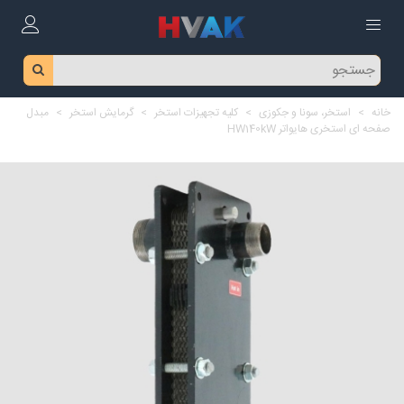
خانه
>
استخر، سونا و جکوزی
>
کلیه تجهیزات استخر
>
گرمایش استخر
>
مبدل
صفحه ای استخری هایواتر HW140kW