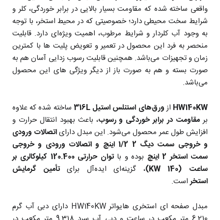
واقعی ساخته شده که مقاومت بسیار بالایی در برابر خوردگی، کلر و
شرایط سخت محیطی دارد؛ خصوصیتی که در محیط استخر، با توجه
به وجود آب کلردار و شرایط مرطوب، اهمیت ویژه‌ای دارد. قابلیت
منحصر به فرد این محصول در تعمیر و تعویض پلیت ها با کمترین
زمان و تجهیزات می‌باشد. همچنین قابلیت رسوب زدایی آسان هم به
صورت بسته و هم به صورت باز از دیگر ویژگی های این محصول
می‌باشد.
HW140KW
از
ورق‌های استنلس استیل 316L
ساخته شده که علاوه
بر
مقاومت در برابر خوردگی و رسوب‌
، باعث بهبود انتقال حرارت و
افزایش طول عمر محصول می‌شود. این مبدل دارای
اتصالات ورودی
و خروجی سمت دیگ 2 1/2 اینچ و اتصالات ورودی و خروجی
سمت استخر 2 اینچ
بوده و با
توان حرارتی 120.400 کیلوکالری بر
ساعت (KW 140)
، گزینه‌ای ایده‌آل برای
تأمین گرمایش
استخر
است.
مبدل صفحه ای استخری هایواتر HW140KW دارای دبی آب گرم
6.210 متر مکعب در ساعت و دبی آب سرد 9.318 متر مکعب در