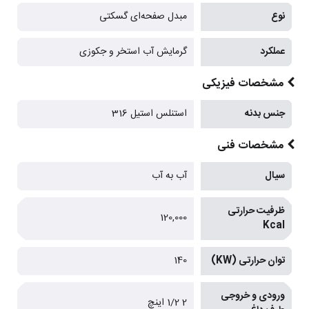
نوع
مبدل صفحه‌ای گسکتی
عملکرد
گرمایش آب‌ استخر و جکوزی
مشخصات فیزیکی
جنس بدنه
استنلس استیل 316
مشخصات فنی
سیال
آب به آب
ظرفیت حرارتی
120,000
Kcal
توان حرارتی (KW)
140
ورودی و خروجی
2 1/2 اینچ