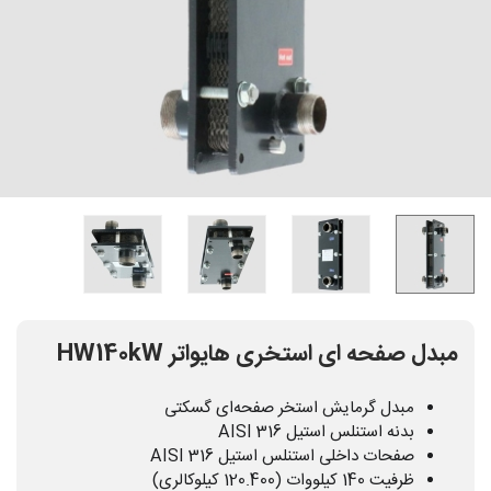
مبدل صفحه ای استخری هایواتر HW140kW
مبدل گرمایش استخر صفحه‌ای گسکتی
بدنه استنلس استیل AISI 316
صفحات داخلی استنلس استیل AISI 316
ظرفیت 140 کیلووات (120.400 کیلوکالری)