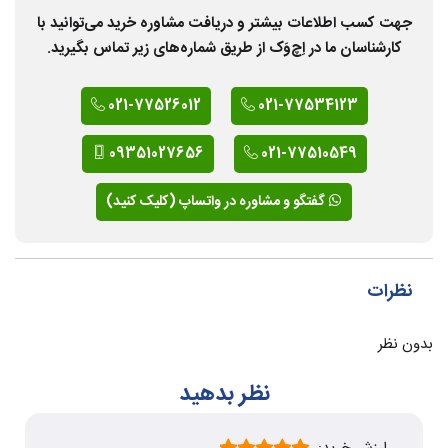
جهت کسب اطلاعات بیشتر و دریافت مشاوره خرید می‌توانید با
کارشناسان ما در اِچ‌وَک از طریق شماره‌های زیر تماس بگیرید.
021-77526012
021-77534123
09351027656
021-77510549
گفتگو و مشاوره در واتساپ (کلیک کنید)
نظرات
بدون نظر
نظر بدهید