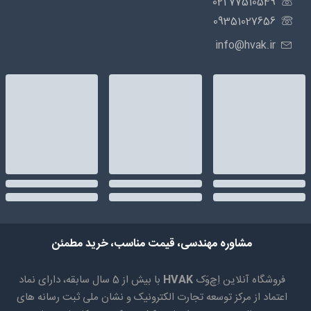
77510549 021
09351027656
info@hvak.ir
مشاوره مهندسی، قیمت مناسب، خرید مطمئن
فروشگاه آنلاین اِچ‌وَک
HVAK
با بیش از 5 سال سابقه، دارای نماد
اعتماد از مرکز توسعه تجارت الکترونیک و نشان ملی ثبت رسانه های