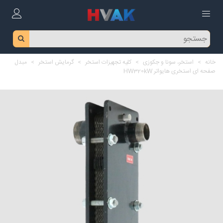
خانه
>
استخر، سونا و جکوزی
>
کلیه تجهیزات استخر
>
گرمایش استخر
>
مبدل
صفحه ای استخری هایواتر HW320kW