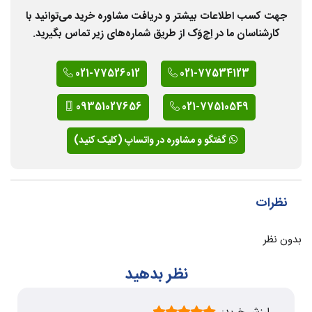
جهت کسب اطلاعات بیشتر و دریافت مشاوره خرید می‌توانید با
کارشناسان ما در اِچ‌وَک از طریق شماره‌های زیر تماس بگیرید.
021-77526012
021-77534123
09351027656
021-77510549
گفتگو و مشاوره در واتساپ (کلیک کنید)
نظرات
بدون نظر
نظر بدهید