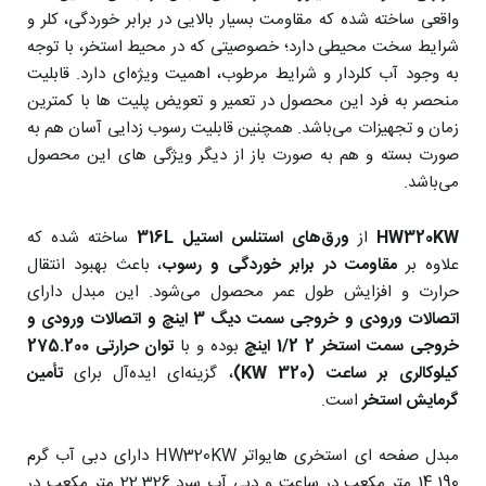
واقعی ساخته شده که مقاومت بسیار بالایی در برابر خوردگی، کلر و
شرایط سخت محیطی دارد؛ خصوصیتی که در محیط استخر، با توجه
به وجود آب کلردار و شرایط مرطوب، اهمیت ویژه‌ای دارد. قابلیت
منحصر به فرد این محصول در تعمیر و تعویض پلیت ها با کمترین
زمان و تجهیزات می‌باشد. همچنین قابلیت رسوب زدایی آسان هم به
صورت بسته و هم به صورت باز از دیگر ویژگی های این محصول
می‌باشد.
HW320KW
از
ورق‌های استنلس استیل 316L
ساخته شده که
علاوه بر
مقاومت در برابر خوردگی و رسوب‌
، باعث بهبود انتقال
حرارت و افزایش طول عمر محصول می‌شود. این مبدل دارای
اتصالات ورودی و خروجی سمت دیگ 3 اینچ و اتصالات ورودی و
خروجی سمت استخر
2 1/2
اینچ
بوده و با
توان حرارتی 275.200
کیلوکالری بر ساعت (KW 320)
، گزینه‌ای ایده‌آل برای
تأمین
گرمایش استخر
است.
مبدل صفحه ای استخری هایواتر HW320KW دارای دبی آب گرم
14.190 متر مکعب در ساعت و دبی آب سرد 22.326 متر مکعب در