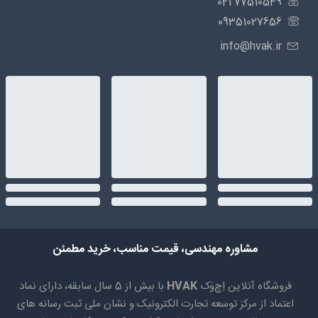
77510549 021
09351027656
info@hvak.ir
مشاوره مهندسی، قیمت مناسب، خرید مطمئن
فروشگاه آنلاین اِچ‌وَک
HVAK
با بیش از 5 سال سابقه، دارای نماد
اعتماد از مرکز توسعه تجارت الکترونیک و نشان ملی ثبت رسانه های