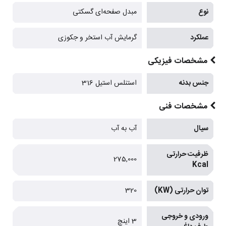
نوع
مبدل صفحه‌ای گسکتی
عملکرد
گرمایش آب‌ استخر و جکوزی
مشخصات فیزیکی
جنس بدنه
استنلس استیل 316
مشخصات فنی
سیال
آب به آب
ظرفیت حرارتی
275,000
Kcal
توان حرارتی (KW)
320
ورودی و خروجی
3 اینچ