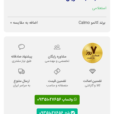
استعلامی
برند:
کالمو Calmo
اضافه به مقایسه
0
مشاوره رایگان
پیشنهاد صادقانه
تخصصی و مهندسی
طبق نیاز مشتری
تضمین اصالت
تضمین قیمت
ارسال متنوع
کالا و گارانتی
منصفانه و مناسب
به سراسر ایران
واتساپ 09351027656
09351027656