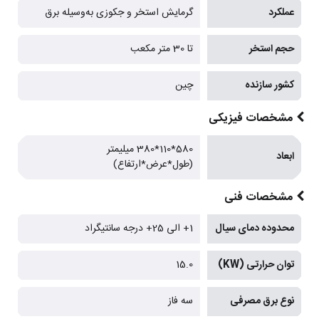
عملکرد
گرمایش استخر و جکوزی به‌وسیله برق
حجم استخر
تا 30 متر مکعب
کشور سازنده
چین
مشخصات فیزیکی
580*110*380 میلیمتر
ابعاد
(طول*عرض*ارتفاع)
مشخصات فنی
محدوده دمای سیال
1+ الی 25+ درجه سانتیگراد
توان حرارتی (KW)
15.0
نوع برق مصرفی
سه فاز