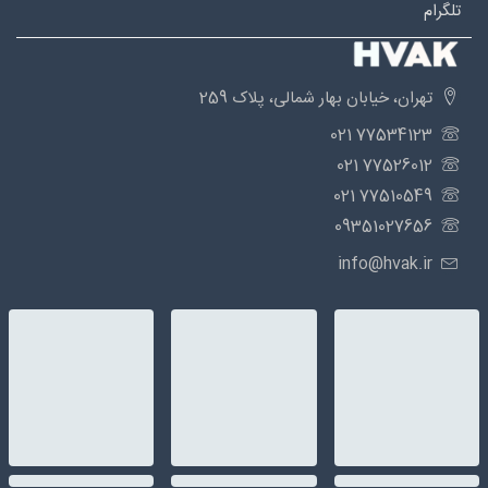
تلگرام
تهران، خیابان بهار شمالی، پلاک 259
77534123 021
77526012 021
77510549 021
09351027656
info@hvak.ir