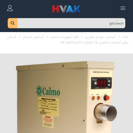
خانه
>
استخر، سونا و جکوزی
>
کلیه تجهیزات استخر
>
گرمایش استخر
>
گرمکن
برقی استخر و جکوزی 15 کیلووات کالمو SX-15HS