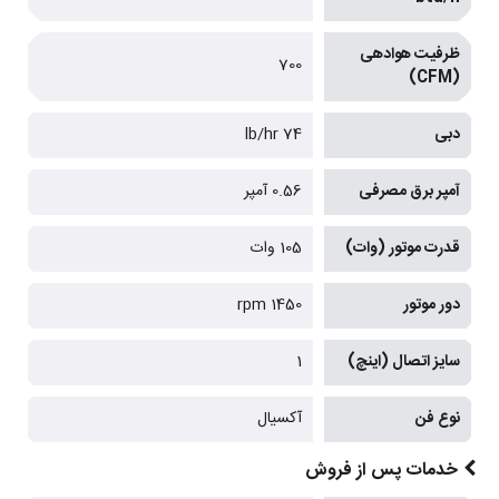
ظرفیت هوادهی
700
(CFM)
دبی
74 lb/hr
آمپر برق مصرفی
0.56 آمپر
قدرت موتور (وات)
105 وات
دور موتور
1450 rpm
سایز اتصال (اینچ)
1
نوع فن
آکسیال
خدمات پس از فروش