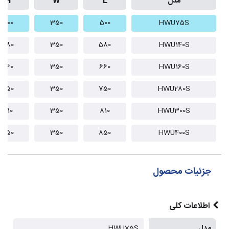
مدل
L
W
H
500
350
500
HWU75S
580
350
580
HWU140S
660
350
660
HWU160S
750
350
750
HWU280S
810
350
810
HWU300S
850
350
850
HWU400S
جزئیات محصول
اطلاعات کلی
مدل
HWU75S