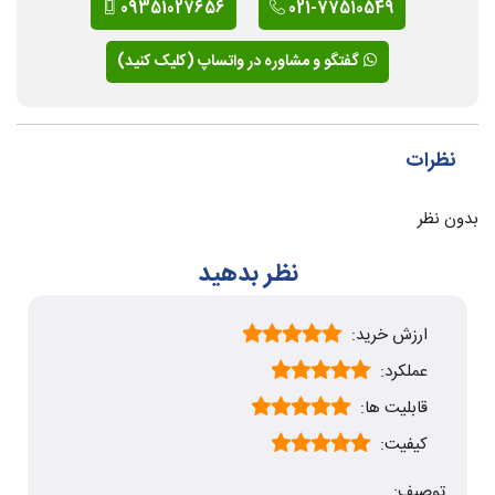
09351027656
021-77510549
گفتگو و مشاوره در واتساپ (کلیک کنید)
نظرات
بدون نظر
نظر بدهید
ارزش خرید:
عملکرد:
قابلیت ها:
کیفیت:
توصیف: