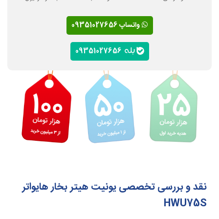
واتساپ 09351027656
09351027656
نقد و بررسی تخصصی یونیت هیتر بخار هایواتر
HWU75S