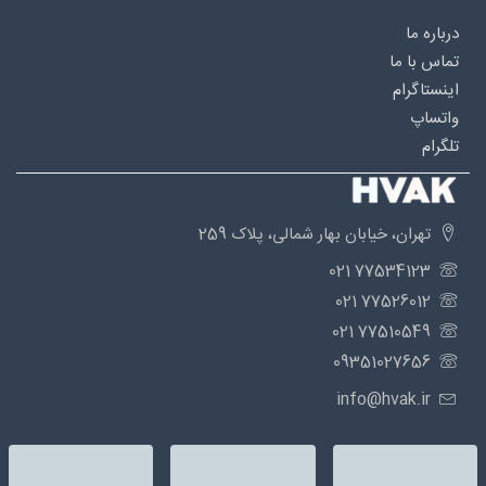
درباره‌ ما
تماس با ما
اینستاگرام
واتساپ
تلگرام
تهران، خیابان بهار شمالی، پلاک 259
77534123 021
77526012 021
77510549 021
09351027656
info@hvak.ir