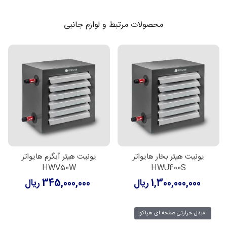
محصولات مرتبط و لوازم جانبی
یونیت هیتر بخار هایواتر
یونیت هیتر آبگرم هایواتر
HWV50W
HWU400S
1,300,000,000 ریال
345,000,000 ریال
مبدل حرارتی صفحه ای هپاکو