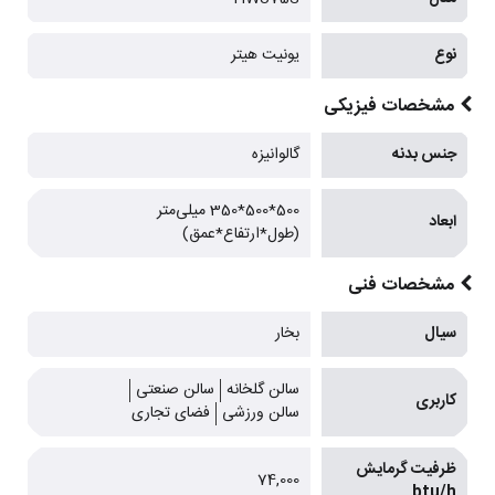
نوع
یونیت هیتر
مشخصات فیزیکی
جنس بدنه
گالوانیزه
500*500*350 میلی‌متر
ابعاد
(طول*ارتفاع*عمق)
مشخصات فنی
سیال
بخار
سالن گلخانه
سالن صنعتی
کاربری
سالن ورزشی
فضای تجاری
ظرفیت گرمایش
74,000
btu/h