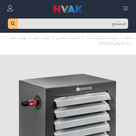
خانه
>
سیستم های گرمایشی
>
گرمایش صنعتی
>
یونیت هیتر
>
یونیت هیتر
بخار هایواتر HWU75S