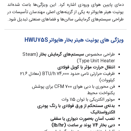
دمای پایین هوای ورودی اشاره کرد. این ویژگی‌ها باعث شده‌اند
یونیت هیتر هایواتر به یکی از گزینه‌های اصلی مهندسان تأسیسات در
طراحی سیستم‌های گرمایشی سالن‌ها و فضاهای صنعتی تبدیل شود.
ویژگی های یونیت هیتر بخار هایواتر HWU75S
طراحی مخصوص
سیستم‌های گرمایش بخار
(Steam
Type Unit Heater)
انتقال حرارت مؤثر با کویل فولادی
ظرفیت حرارتی نامی حدود 74,000 BTU/h (معادل 21.6
کیلووات)
فن محوری با دبی هوای 700 CFM برای پوشش
یکنواخت محیط
موتور الکتریکی با توان 115 وات
بدنه‌ی مستحکم از ورق فولادی با رنگ پودری
الکترواستاتیک
نصب آسان به‌صورت دیواری یا سقفی
دبی بخار 74 پوند بر ساعت (lb/hr)