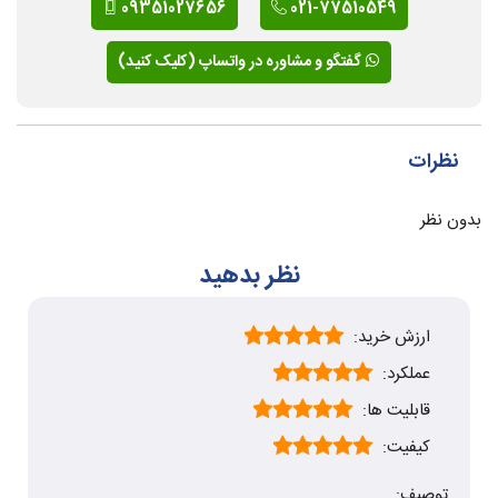
09351027656
021-77510549
گفتگو و مشاوره در واتساپ (کلیک کنید)
نظرات
بدون نظر
نظر بدهید
ارزش خرید:
عملکرد:
قابلیت ها:
کیفیت:
توصیف: