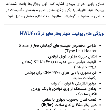
دمای پایین هوای ورودی اشاره کرد. این ویژگی‌ها باعث شده‌اند
یونیت هیتر هایواتر به یکی از گزینه‌های اصلی مهندسان تأسیسات در
طراحی سیستم‌های گرمایشی سالن‌ها و فضاهای صنعتی تبدیل شود.
ویژگی های یونیت هیتر بخار هایواتر HWU400S
طراحی مخصوص
سیستم‌های گرمایش بخار
(Steam
Type Unit Heater)
انتقال حرارت مؤثر با کویل فولادی
ظرفیت حرارتی نامی حدود 450,000 BTU/h (معادل
131.8 کیلووات)
فن محوری با دبی هوای 3200 CFM برای پوشش
یکنواخت محیط
موتور الکتریکی با توان 290 وات
بدنه‌ی مستحکم از ورق فولادی با رنگ پودری
الکترواستاتیک
نصب آسان به‌صورت دیواری یا سقفی
دبی بخار 450 پوند بر ساعت (lb/hr)