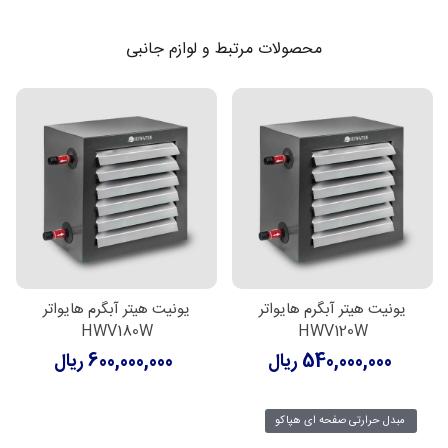
محصولات مرتبط و لوازم جانبی
یونیت هیتر آبگرم هایواتر
یونیت هیتر آبگرم هایواتر
HWV180W
HWV120W
540,000,000 ریال
600,000,000 ریال
مبدل حرارتی صفحه ای هپاکو