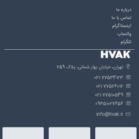
درباره‌ ما
تماس با ما
اینستاگرام
واتساپ
تلگرام
تهران، خیابان بهار شمالی، پلاک 259
77534123 021
77526012 021
77510549 021
09351027656
info@hvak.ir