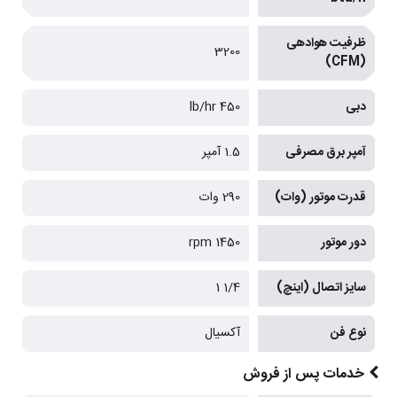
ظرفیت هوادهی
3200
(CFM)
دبی
450 lb/hr
آمپر برق مصرفی
1.5 آمپر
قدرت موتور (وات)
290 وات
دور موتور
1450 rpm
سایز اتصال (اینچ)
1/4 1
نوع فن
آکسیال
خدمات پس از فروش