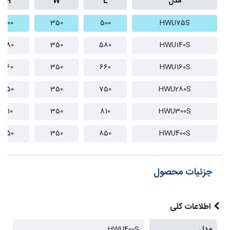
مدل
L
W
H
500
350
500
HWU75S
580
350
580
HWU140S
660
350
660
HWU160S
750
350
750
HWU280S
810
350
810
HWU300S
850
350
850
HWU400S
جزئیات محصول
اطلاعات کلی
مدل
HWU400S