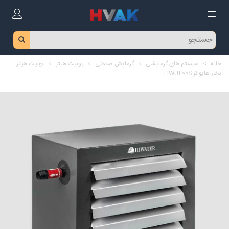
خانه
>
سیستم های گرمایشی
>
گرمایش صنعتی
>
یونیت هیتر
>
یونیت هیتر
بخار هایواتر HWU400S