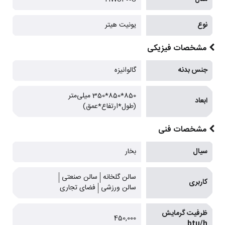
نوع
یونیت هیتر
مشخصات فیزیکی
جنس بدنه
گالوانیزه
850*850*350 میلی‌متر
ابعاد
(طول*ارتفاع*عمق)
مشخصات فنی
سیال
بخار
سالن گلخانه
سالن صنعتی
کاربری
سالن ورزشی
فضای تجاری
ظرفیت گرمایش
450,000
btu/h