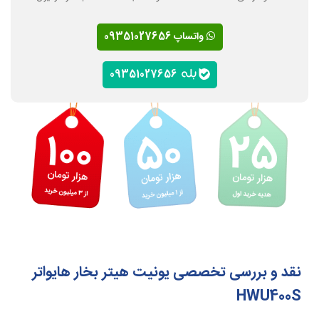
واتساپ 09351027656
09351027656
نقد و بررسی تخصصی یونیت هیتر بخار هایواتر
HWU400S