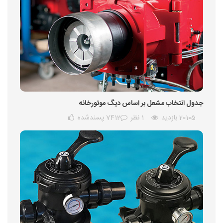
جدول انتخاب مشعل بر اساس دیگ موتورخانه
20105 بازدید
1 نظر
7412
پسندشده