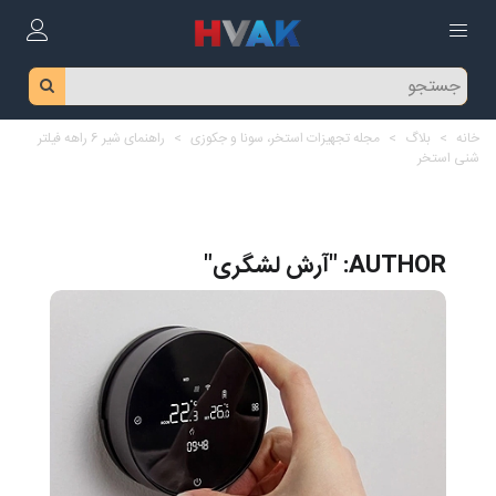
خانه
>
بلاگ
>
مجله تجهیزات استخر، سونا و جکوزی
>
راهنمای شیر 6 راهه فیلتر
شنی استخر
AUTHOR: "آرش لشگری"