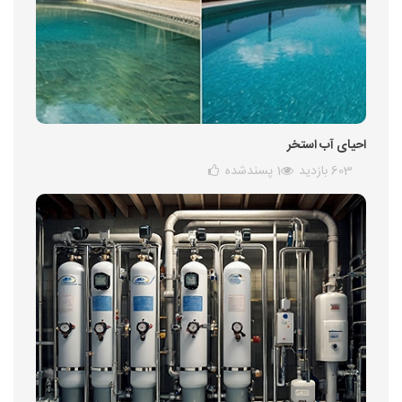
احیای آب استخر
603 بازدید
1
پسندشده