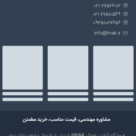
77526012 021
77510549 021
09351027656
info@hvak.ir
مشاوره مهندسی، قیمت مناسب، خرید مطمئن
فروشگاه آنلاین اِچ‌وَک
HVAK
با بیش از 5 سال سابقه، دارای نماد