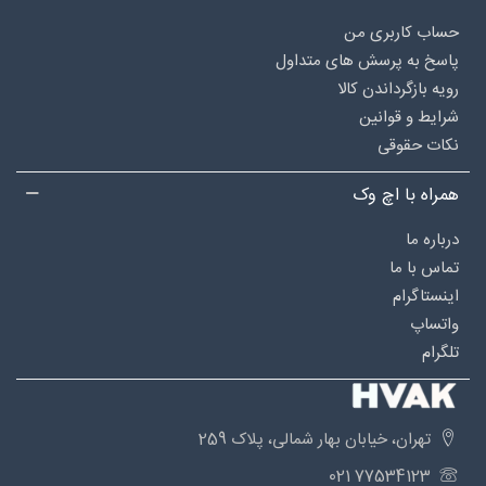
حساب کاربری من
پاسخ به پرسش های متداول
رویه بازگرداندن کالا
شرایط و قوانین
نکات حقوقی
همراه با اچ وک
درباره‌ ما
تماس با ما
اینستاگرام
واتساپ
تلگرام
تهران، خیابان بهار شمالی، پلاک 259
77534123 021