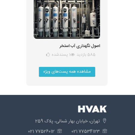
اصول نگهداری آب استخر
585 بازدید
1
پسندشده
مشاهده همه پست‌های ویژه
تهران، خیابان بهار شمالی، پلاک 259
77526012 021
77534123 021