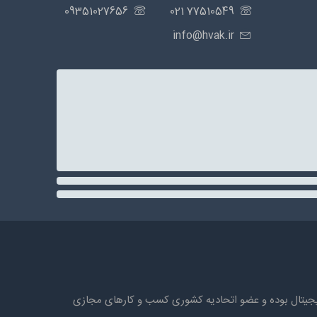
09351027656
77510549 021
info@hvak.ir
ه های دیجیتال بوده و عضو اتحادیه کشوری کسب و کارهای مجازی