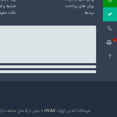
روش های پرداخت
شرایط و قو
برندها
نکات حقوق
0
فروشگاه آنلاین اِچ‌وَک
HVAK
با بیش از 5 سال 