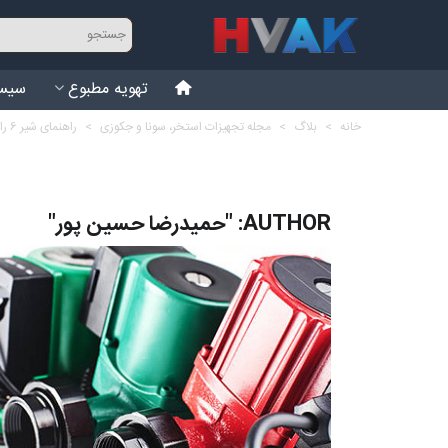
تهویه مطبوع
سیست
خانه
>
بلاگ
>
مجله تجهیزات استخر، سونا و جکوزی
>
راهنمای شیر 6 راهه فیلتر شنی استخر
AUTHOR: "حمیدرضا حسین پور"