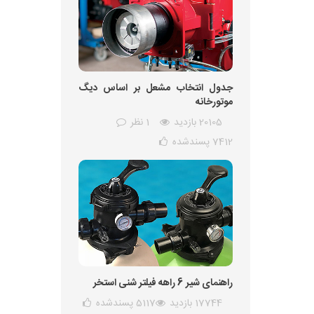
جدول انتخاب مشعل بر اساس دیگ
موتورخانه
20105 بازدید
1 نظر
7412
پسندشده
راهنمای شیر 6 راهه فیلتر شنی استخر
17744 بازدید
5117
پسندشده