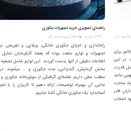
راهنمای تصویری خرید تجهیزات جکوزی
گاه‌ها
3941 بازدید
1852
پسندشده
راه‌اندازی و اجرای جکوزی خانگی، ویلایی و تفریحی نیا
اتور برای
تجهیزات و لوازم متعدد بوده که بعضا کارفرمایان تمایل د
 در این
اطلاعات دقیقی از آنها بدست آوردند. این لوازم شامل تصفیه خ
مل قدرت،
بخش گرمایش، گندزدایی، جت جکوزی و ... میشوند. در
همی مانند
مطلب سعی داریم نقشه‌ای گرافیکی از موتورخانه جکوزی و ل
واد ساخت
جانبی آن بهمراه توضیحات ارائه دهیم تا کاربران را با تجه
ران قادر
استاندارد یک جکوزی خانگی آشنا نماییم.
ود انتخاب