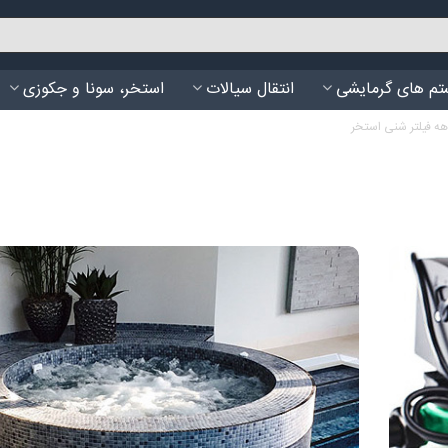
م های گرمایشی
انتقال سیالات
استخر، سونا و جکوزی