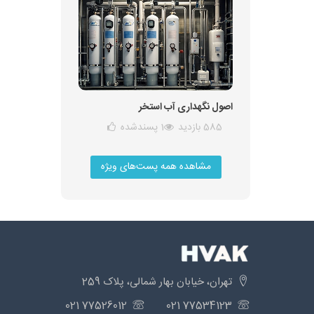
اصول نگهداری آب استخر
585 بازدید
1
پسندشده
مشاهده همه پست‌های ویژه
تهران، خیابان بهار شمالی، پلاک 259
77526012 021
77534123 021