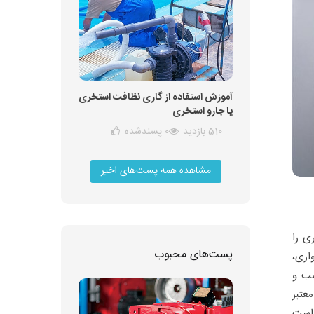
آموزش استفاده از گاری نظافت استخری
یا جارو استخری
510 بازدید
0
پسندشده
مشاهده همه پست‌های اخیر
ی را
پست‌های محبوب
اری،
صب و
عتبر
 است