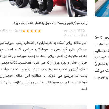
پمپ سیرکولاتور چیست + جدول راهنمای انتخاب و خرید
7425 بازدید
★★★★★
2
دیدگاه‌ه
(5.0)
1628
پسندشده
در این مقاله، راهنمایی برای خرید تجهیزات استخر با حجم تا 50
این مقاله برای کمک به خریداران در انتخاب پمپ سیرکولاتور 
ات اساسی
سیستم های گرمایشی و سرمایشی طراحی شده است. در 
 به تنظیم
مقاله، معیارهای اصلی برای انتخاب پمپ سیرکولاتور شامل ق
با کیفیت و
جریان، فشار و بهره وری ارائه می شود. همچنین، نکات مهمی م
یا داخلی)
اندازه گیری و نصب صحیح پمپ، نوع موتور و انتخاب مواد 
مک می‌کند
پمپ نیز بررسی می شوند. با مطالعه این مقاله، خریداران 
هره‌وری و
خواهند بود تا پمپ سیرکولاتور مناسبی را برای نیازهای خود ان
کنند.