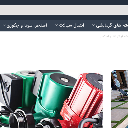
م های گرمایشی
انتقال سیالات
استخر، سونا و جکوزی