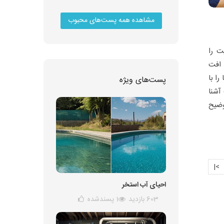
مشاهده همه پست‌های محبوب
ت را
 افت
را با
پست‌های ویژه
آشنا
وضیح
>|
احیای آب استخر
603 بازدید
1
پسندشده