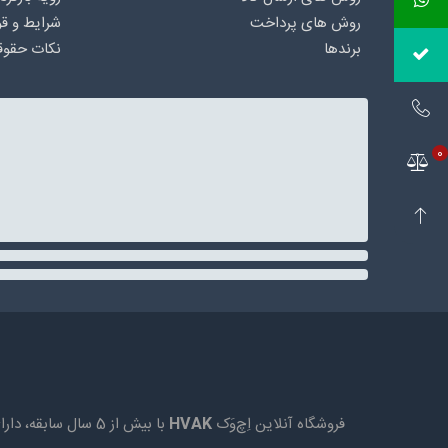
روش های پرداخت
شرایط و قو
برندها
نکات حقوق
0
فروشگاه آنلاین اِچ‌وَک
HVAK
با بیش از 5 سال 