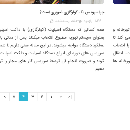
چرا سرویس یک کولرگازی ضروری است؟
1846 بازدید
852
پسندشده
ورخانه و
همه کسانی که دستگاه اسپلیت (کولرگازی) یا داکت اسپلی
ی کند تا
بعنوان سیستم تهویه مطبوع انتخاب میکنند پس از مدتی با
ا انتخاب
عملکرد دستگاه مواجه میشوند. در این مقاله سعی داریم تا شما 
، انتقال
سرویس های دوره ای انواع دستگاه اسپلیت و داکت اسپلیت 
رخانه ها
کرده و ضرورت انجام آن توسط سرویس کار های مجاز را ت
دهیم.
>
5
4
3
2
1
<
|<