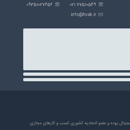
09351027656
77510549 021
info@hvak.ir
ه های دیجیتال بوده و عضو اتحادیه کشوری کسب و کارهای مجازی