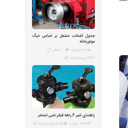
جدول انتخاب مشعل بر اساس دیگ
موتورخانه
20105 بازدید
1 نظر
7412
پسندشده
راهنمای شیر 6 راهه فیلتر شنی استخر
17744 بازدید
5117
پسندشده