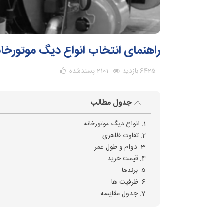
راهنمای انتخاب انواع دیگ موتورخان
6425 بازدید
2101
پسندشده
جدول مطالب
1. انواع دیگ موتورخانه
2. تفاوت ظاهری
3. دوام و طول عمر
4. قیمت خرید
5. برندها
6. ظرفیت ها
7. جدول مقایسه