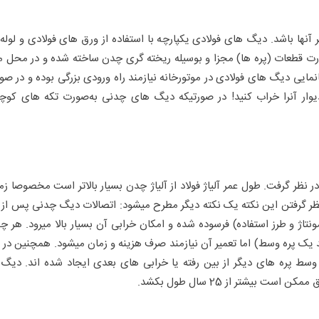
نها باشد. دیگ های فولادی یکپارچه با استفاده از ورق های فولادی و لوله
ت قطعات (پره ها) مجزا و بوسیله ریخته گری چدن ساخته شده و در محل مو
نمایی دیگ های فولادی در موتورخانه نیازمند راه ورودی بزرگی بوده و در صور
یوار آنرا خراب کنید! در صورتیکه دیگ های چدنی به‌صورت تکه های کوچ
 نظر گرفت. طول عمر آلیاژ فولاد از آلیاژ چدن بسیار بالاتر است مخصوصا زما
ر نظر گرفتن این نکته یک نکته دیگر مطرح میشود: اتصالات دیگ چدنی پس از
ت به دقت مونتاژ و طرز استفاده) فرسوده شده و امکان خرابی آن بسیار بالا میرود. هر چ
ک پره وسط) اما تعمیر آن نیازمند صرف هزینه و زمان میشود. همچنین در م
 وسط پره های دیگر از بین رفته یا خرابی های بعدی ایجاد شده اند. دیگ
بیشتر از 25 سال طول بکشد.