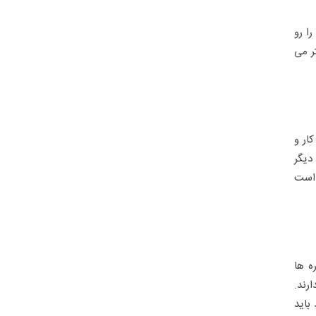
ا رو
ر می
ار و
ی دیگر
 است
ه ها
رند.
باید