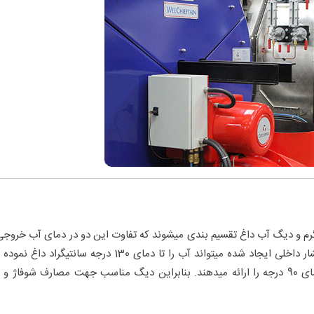
 و دیگ آب داغ تقسیم بندی میشوند که تفاوت این دو در دمای آب خروجی 
برای مصارف مختلف می باشد. دیگ آب داغ بواسطه فشار داخلی ایجاد شده میتواند آب را تا دمای 130 درجه سانتی
آنکه تبدیل به بخار شود اما دیگ های آبگرم حداکثر دمای 90 درجه را ارائه میدهند. بنابراین دیگ مناسب جهت مصارف شوفاژ