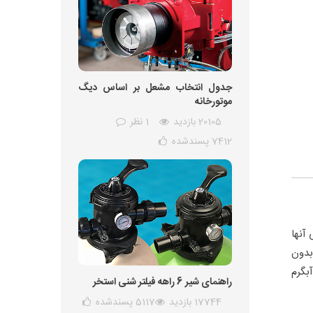
جدول انتخاب مشعل بر اساس دیگ
موتورخانه
20105 بازدید
1 نظر
7412
پسندشده
آنها
گراد داغ نموده بدون
 و آبگرم
راهنمای شیر 6 راهه فیلتر شنی استخر
17744 بازدید
5117
پسندشده