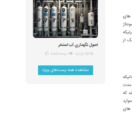
 های
نتاژ
تیکه
ک از
اصول نگهداری آب استخر
585 بازدید
1
پسندشده
مشاهده همه پست‌های ویژه
نیکه
 مدت
ند که
وارد
 های