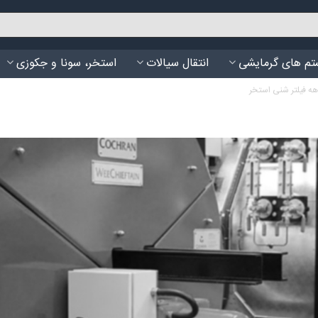
م های گرمایشی
انتقال سیالات
استخر، سونا و جکوزی