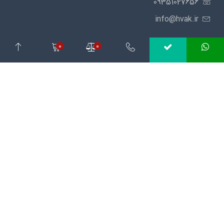
09351027656
info@hvak.ir
0
0
مشاوره مهندسی، قیمت مناسب، خرید مطمئن
فروشگاه آنلاین اِچ‌وَک
HVAK
با بیش از 5 سال سابقه، دارای نماد
اعتماد از مرکز توسعه تجارت الکترونیک و نشان ملی ثبت رسانه های
دیجیتال بوده و عضو اتحادیه کشوری کسب و کارهای مجازی