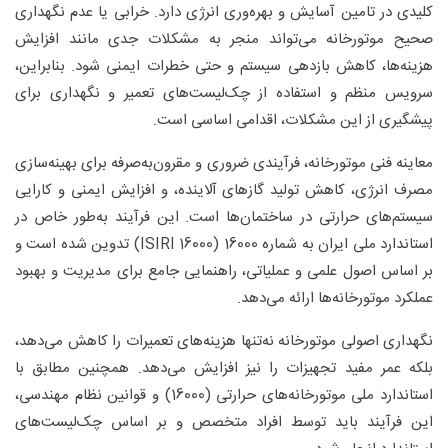
کلیدی در تامین آسایش و بهره‌وری انرژی دارد. خرابی یا عدم نگهداری
4.2. نمونه چک‌ لیست‌ها:
صحیح موتورخانه می‌تواند منجر به مشکلات جدی مانند افزایش
5. بررسی استانداردهای عملکرد موتورخانه
هزینه‌ها، کاهش بازدهی سیستم و حتی خطرات ایمنی شود. بنابراین،
5.1. دیگ‌ چدنی و دیگ فولادی
5.2. دودکش‌ها
سرویس منظم و استفاده از چک‌لیست‌های تعمیر و نگهداری برای
5.3. سیستم سوخت‌رسانی و مشعل
پیشگیری از این مشکلات، اقدامی اساسی است.
6. پارامترهای نگهداری روزانه، ماهانه و سالانه
معاینه فنی موتورخانه، فرآیندی ضروری و مقرون‌به‌صرفه برای بهینه‌سازی
6.1. چک‌ لیست روزانه:
6.2. چک‌ لیست ماهانه:
مصرف انرژی، کاهش تولید گازهای آلاینده، و افزایش ایمنی و کارایی
6.3. چک ‌لیست سالانه:
سیستم‌های حرارتی در ساختمان‌ها است. این فرآیند به‌طور خاص در
7. شناسایی و رفع مشکلات رایج موتورخانه
استاندارد ملی ایران به شماره 16000 (ISIRI 16000) تدوین شده است و
7.1. مشکلات رایج دیگ‌ها:
بر اساس اصول علمی و عملیاتی، راهنمایی جامع برای مدیریت و بهبود
7.1.1. نشت آب از دیگ:
عملکرد موتورخانه‌ها ارائه می‌دهد.
7.1.2. صدای غیرطبیعی از دیگ:
7.2. مشکلات رایج مشعل:
نگهداری اصولی موتورخانه نه‌تنها هزینه‌های تعمیرات را کاهش می‌دهد،
7.2.1. مشعل روشن نمی‌شود:
بلکه عمر مفید تجهیزات را نیز افزایش می‌دهد. همچنین مطابق با
7.2.2. خاموش‌شدن متوالی:
استاندارد ملی موتورخانه‌های حرارتی (16000) و قوانین نظام مهندسی،
7.2.3. جرقه نزدن:
این فرآیند باید توسط افراد متخصص و بر اساس چک‌لیست‌های
8. بهینه‌سازی مصرف انرژی و کاهش هزینه‌ها