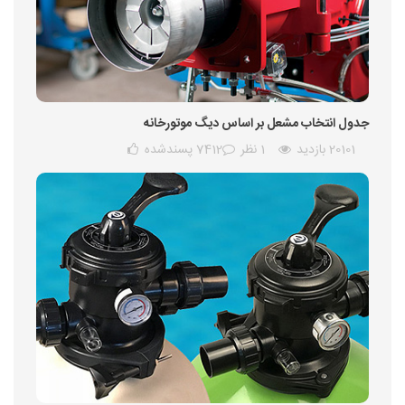
جدول انتخاب مشعل بر اساس دیگ موتورخانه
20101 بازدید
1 نظر
7412
پسندشده