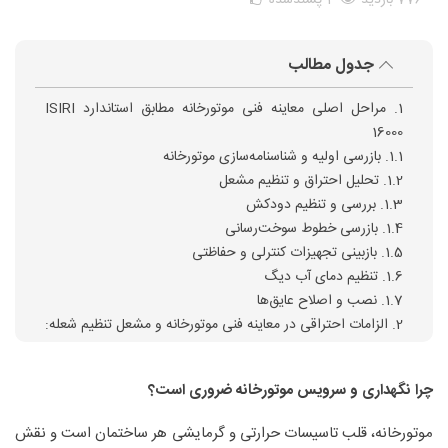
776 بازدید
1
پسندشده
جدول مطالب
1. مراحل اصلی معاینه فنی موتورخانه مطابق استاندارد ISIRI
16000
1.1. بازرسی اولیه و شناسنامه‌سازی موتورخانه
1.2. تحلیل احتراق و تنظیم مشعل
1.3. بررسی و تنظیم دودکش
1.4. بازرسی خطوط سوخت‌رسانی
1.5. بازبینی تجهیزات کنترلی و حفاظتی
1.6. تنظیم دمای آب دیگ
1.7. نصب و اصلاح عایق‌ها
2. الزامات احتراقی در معاینه فنی موتورخانه و مشعل تنظیم شعله:
2.1. تنظیم شعله:
2.2. غلظت گازهای خروجی:
چرا نگهداری و سرویس موتورخانه ضروری است؟
3. فواید معاینه فنی مطابق استاندارد ISIRI 16000
4. استفاده از چک‌لیست برای نگهداری دوره‌ای موتورخانه
موتورخانه، قلب تاسیسات حرارتی و گرمایشی هر ساختمان است و نقش
4.1. مزایای استفاده از چک‌ لیست: