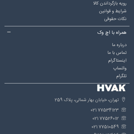
رویه بازگرداندن کالا
شرایط و قوانین
نکات حقوقی
همراه با اچ وک
درباره‌ ما
تماس با ما
اینستاگرام
واتساپ
تلگرام
تهران، خیابان بهار شمالی، پلاک 259
77534123 021
77526012 021
77510549 021