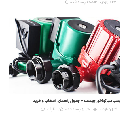
6421 بازدید
2101
پسندشده
پمپ سیرکولاتور چیست + جدول راهنمای انتخاب و خرید
7419 بازدید
1628
پسندشده
2 نظرات