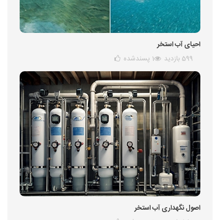
احیای آب استخر
599 بازدید
1
پسندشده
اصول نگهداری آب استخر