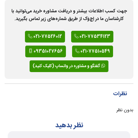
جهت کسب اطلاعات بیشتر و دریافت مشاوره خرید می‌توانید با
کارشناسان ما در اِچ‌وَک از طریق شماره‌های زیر تماس بگیرید.
021-77526012
021-77534123
09351027656
021-77510549
گفتگو و مشاوره در واتساپ (کلیک کنید)
نظرات
بدون نظر
نظر بدهید