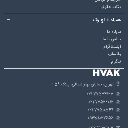
نکات حقوقی
همراه با اچ وک
درباره‌ ما
تماس با ما
اینستاگرام
واتساپ
تلگرام
تهران، خیابان بهار شمالی، پلاک 259
77534123 021
77526012 021
77510549 021
09351027656
info@hvak.ir