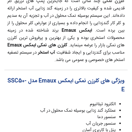
کلرزن نمکی
چند سالی است که جایگزین پمپ های تزریق کلر
قدیمی شده و کیفیت بالاتری را در زمینه گند زدایی آب استخر ارائه
داده‌اند. این سیستم بوسیله نمک محلول در آب و تجزیه آن به سدیم
و کلر کار گندزدایی را انجام داده و بسیاری از عوارض کلر محلول را از
بین برده است.
ایمکس Emaux
برند شناخته شده در زمینه
محصولات استخری بوده و یکی از بهترین و پرفروش ترین کلرزن
های نمکی بازار را عرضه مینماید.
کلرزن های نمکی ایمکس Emaux
مناسب برای گندزدایی و ایجاد شفافیت
آب استخر
در سیستم تصفیه
استخر های خصوصی و عمومی می باشد.
ویژگی های کلرزن نمکی ایمکس Emaux مدل SSC50-
E
الکترود تیتانیوم
عملکرد گند زدایی بوسیله نمک محلول در آب
سنسور دما
سنسور جریان آب
پنل با کاربری آسان