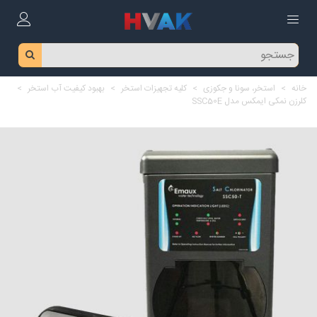
خانه
>
استخر، سونا و جکوزی
>
کلیه تجهیزات استخر
>
بهبود کیفیت آب استخر
>
کلرزن نمکی ایمکس مدل SSC50E