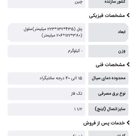
کشور سازنده
چین
مشخصات فیزیکی
پنل (435*132*223 میلیمتر)سلول
ابعاد
(380*122*206 میلیمتر)
وزن
- کیلوگرم
مشخصات فنی
محدوده دمای سیال
15 الی 40 درجه سانتیگراد
نوع برق مصرفی
تک فاز
سایز اتصال (اینچ)
1/2 1
خدمات پس از فروش