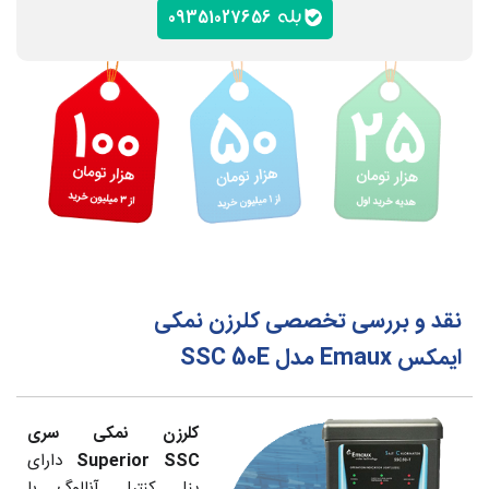
09351027656
نقد و بررسی تخصصی کلرزن نمکی
ایمکس Emaux مدل SSC 50E
کلرزن نمکی سری
Superior SSC
دارای
پنل کنترل آنالوگ با