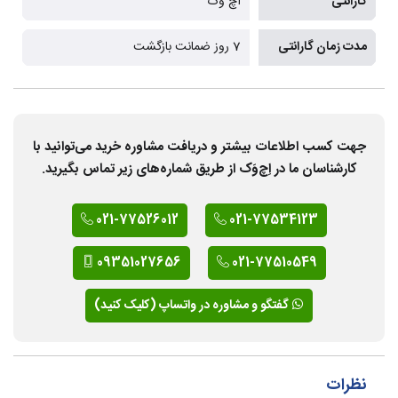
گارانتی
اچ وَک
مدت زمان گارانتی
7 روز ضمانت بازگشت
جهت کسب اطلاعات بیشتر و دریافت مشاوره خرید می‌توانید با
کارشناسان ما در اِچ‌وَک از طریق شماره‌های زیر تماس بگیرید.
021-77526012
021-77534123
09351027656
021-77510549
گفتگو و مشاوره در واتساپ (کلیک کنید)
نظرات