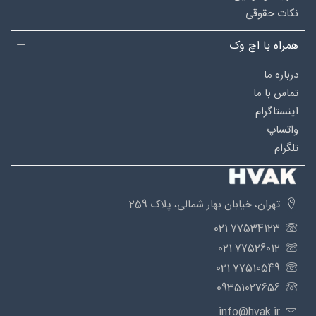
نکات حقوقی
همراه با اچ وک
درباره‌ ما
تماس با ما
اینستاگرام
واتساپ
تلگرام
تهران، خیابان بهار شمالی، پلاک 259
77534123 021
77526012 021
77510549 021
09351027656
info@hvak.ir