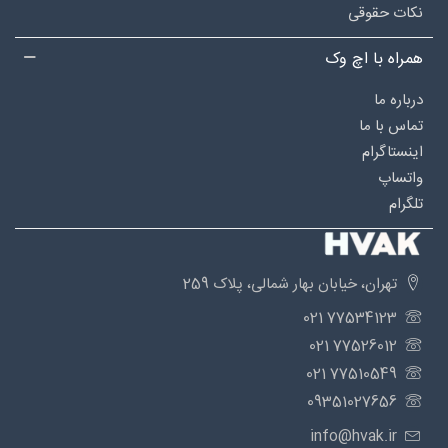
نکات حقوقی
همراه با اچ وک
درباره‌ ما
تماس با ما
اینستاگرام
واتساپ
تلگرام
تهران، خیابان بهار شمالی، پلاک 259
77534123 021
77526012 021
77510549 021
09351027656
info@hvak.ir