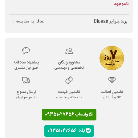
ناموجود
برند:
بلوایر Blueair
اضافه به مقایسه
0
مشاوره رایگان
پیشنهاد صادقانه
تخصصی و مهندسی
طبق نیاز مشتری
تضمین اصالت
تضمین قیمت
ارسال متنوع
کالا و گارانتی
منصفانه و مناسب
به سراسر ایران
واتساپ 09351027656
09351027656