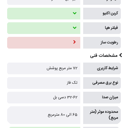
کربن اکتیو
فیلتر هپا
رطوبت ساز
مشخصات فنی
شرایط کاربری
72 متر مربع پوشش
نوع برق مصرفی
تک فاز
میزان صدا
32-62 دسی بل
محدوده موثر (متر
65 الی 80 مترمربع
مربع)