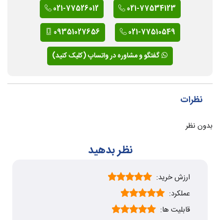
021-77526012
021-77534123
09351027656
021-77510549
گفتگو و مشاوره در واتساپ (کلیک کنید)
نظرات
بدون نظر
نظر بدهید
ارزش خرید:
عملکرد:
قابلیت ها: