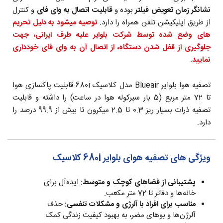
نشانگر زمان تعویض فیلتر
بوده و
قابلیت اتصال به وای فای
و کنترل
از طریق اپلیکیشن تلفن همراه را دارد.
توصیه میشود به دلیل تحریم
های وضع شده توسط شرکت بلوایر علیه طرف ایرانی، جهت
جلوگیری از قفل شدن دستگاه، از اتصال آن به وای فای خودداری
نمایید.
تصفیه هوا بلوایر Blueair مدل کلاسیک 680i قابلیت پاکسازی هوا
تا 72 متر مربع (5 بار سیرکوله هوا در ساعت) را داشته و قابلیت
تصفیه ذرات بسیار ریز 0.3 تا 2.5 میکرون تا بیش از 99.9 درصد را
دارد.
ویژگی های تصفیه هوای بلوایر 680i کلاسیک
پشتیبانی از فضاهای کوچک و متوسط:
ایده‌آل برای
خانه‌ها و دفاتر تا 72 متر مکعب.
مناسب برای افراد با آلرژی و مشکلات تنفسی:
حذف
آلرژن‌ها و بوهای مضر، به بهبود کیفیت زندگی کمک