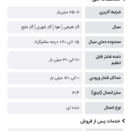
شرایط کاربری
تا 250 میلی‌بار
سیال
گاز طبیعی
هوا
گاز شهری
گاز مایع
محدوده دمای سیال
15- الی 60+ درجه سانتیگراد
دامنه فشار قابل
20 الی 30 میلی بار
تنظیم
حداکثر فشار ورودی
0 الی 170 میلی بار
سایز اتصال (اینچ)
3/4
نوع اتصال
دنده ای
خدمات پس از فروش