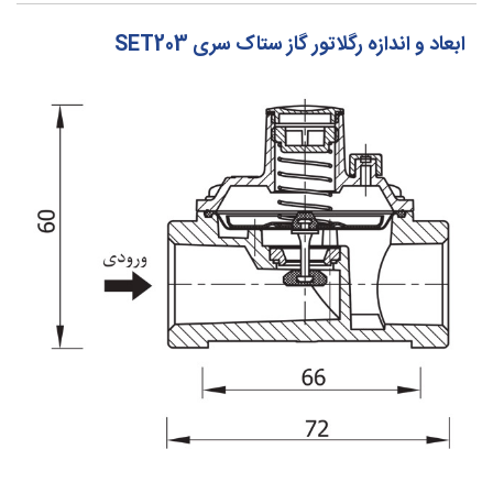
ابعاد و اندازه رگلاتور گاز ستاک سری SET203