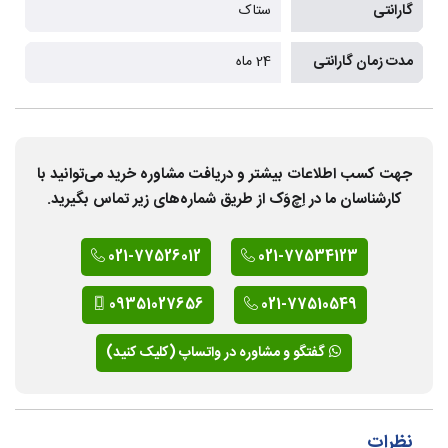
گارانتی
ستاک
مدت زمان گارانتی
24 ماه
جهت کسب اطلاعات بیشتر و دریافت مشاوره خرید می‌توانید با
کارشناسان ما در اِچ‌وَک از طریق شماره‌های زیر تماس بگیرید.
021-77526012
021-77534123
09351027656
021-77510549
گفتگو و مشاوره در واتساپ (کلیک کنید)
نظرات