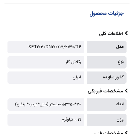
جزئیات محصول
اطلاعات کلی
مدل
SET203/DN20/017/2030/T4
نوع
رگلاتور گاز
کشور سازنده
ایران
مشخصات فیزیکی
ابعاد
70*50*53 میلیمتر (طول*عرض*ارتفاع)
وزن
0.19 کیلوگرم
مشخصات فنی