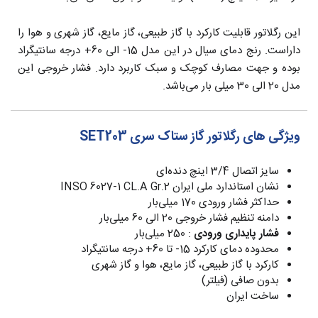
این رگلاتور قابلیت کارکرد با گاز طبیعی، گاز مایع، گاز شهری و هوا را
داراست. رنج دمای سیال در این مدل 15- الی 60+ درجه سانتیگراد
بوده و جهت مصارف کوچک و سبک کاربرد دارد. فشار خروجی این
مدل 20 الی 30 میلی بار می‌باشد.
ویژگی های رگلاتور گاز ستاک سری SET203
سایز اتصال 3/4 اینچ دنده‌ای
نشان استاندارد ملی ایران INSO 6027-1 CL.A Gr.2
حداکثر فشار ورودی 170 میلی‌بار
دامنه تنظیم فشار خروجی 20 الی 60 میلی‌بار
فشار پایداری ورودی
: 250 میلی‌بار
محدوده دمای کارکرد 15- تا 60+ درجه سانتیگراد
کارکرد با گاز طبیعی، گاز مایع، هوا و گاز شهری
بدون صافی (فیلتر)
ساخت ایران