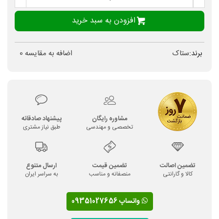
افزودن به سبد خرید
برند:
ستاک
اضافه به مقایسه
0
مشاوره رایگان
پیشنهاد صادقانه
تخصصی و مهندسی
طبق نیاز مشتری
تضمین اصالت
تضمین قیمت
ارسال متنوع
کالا و گارانتی
منصفانه و مناسب
به سراسر ایران
واتساپ 09351027656