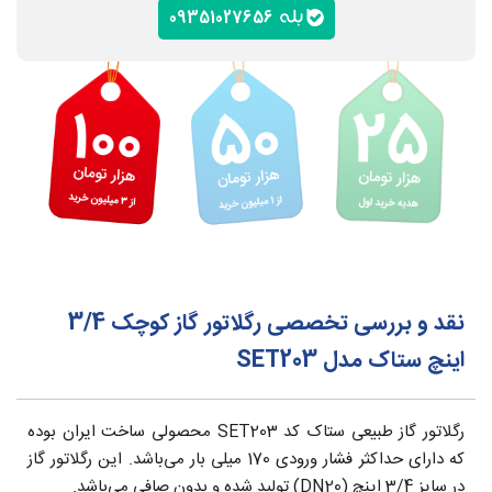
09351027656
نقد و بررسی تخصصی رگلاتور گاز کوچک 3/4
اینچ ستاک مدل SET203
رگلاتور گاز طبیعی ستاک کد SET203 محصولی ساخت ایران بوده
که دارای حداکثر فشار ورودی 170 میلی بار می‌باشد. این رگلاتور گاز
در سایز 3/4 اینچ (DN20) تولید شده و بدون صافی می‌باشد.