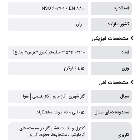
استاندارد
INSO 6027-1 / EN 88-1
کشور سازنده
ایران
مشخصات فیزیکی
ابعاد
140*140*195 میلیمتر (طول*عرض*ارتفاع)
وزن
1.15 کیلوگرم
مشخصات فنی
سیال
گاز شهری
گاز مایع
گاز طبیعی
هوا
محدوده دمای سیال
15- الی 60+ درجه سانتیگراد
کنترل و تثبیت فشار گاز در سیستم‌های
کاربری
گرمایشی، مشعل‌ها، خطوط گاز و