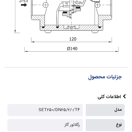
جزئیات محصول
اطلاعات کلی
مدل
SET250/DN25/2/-/T4
نوع
رگلاتور گاز