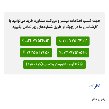
جهت کسب اطلاعات بیشتر و دریافت مشاوره خرید می‌توانید با
کارشناسان ما در اِچ‌وَک از طریق شماره‌های زیر تماس بگیرید.
021-77526012
021-77534123
09351027656
021-77510549
گفتگو و مشاوره در واتساپ (کلیک کنید)
نظرات
بدون نظر