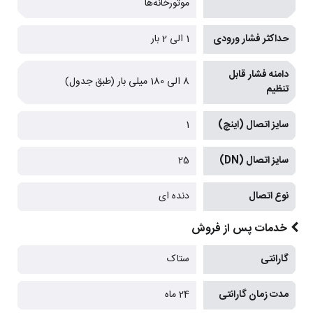
موتورخانه‌ها
حداکثر فشار ورودی
1 الی 2 بار
دامنه فشار قابل
8 الی 180 میلی بار (طبق جدول)
تنظیم
سایز اتصال (اینچ)
1
سایز اتصال (DN)
25
نوع اتصال
دنده ای
خدمات پس از فروش
گارانتی
ستاک
مدت زمان گارانتی
24 ماه