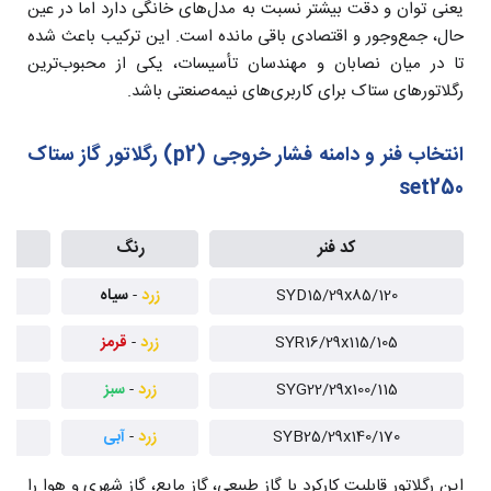
یعنی توان و دقت بیشتر نسبت به مدل‌های خانگی دارد اما در عین
حال، جمع‌وجور و اقتصادی باقی مانده است. این ترکیب باعث شده
تا در میان نصابان و مهندسان تأسیسات، یکی از محبوب‌ترین
رگلاتورهای ستاک برای کاربری‌های نیمه‌صنعتی باشد.
انتخاب فنر و دامنه فشار خروجی (p2) رگلاتور گاز ستاک
set250
کد فنر
رنگ
P1 (بار
SYD15/29x85/120
زرد
-
سیاه
1 تا 
SYR16/29x115/105
زرد
-
قرمز
1 تا 
SYG22/29x100/115
زرد
-
سبز
1 تا 
SYB25/29x140/170
زرد
-
آبی
1 تا 
این رگلاتور قابلیت کارکرد با گاز طبیعی، گاز مایع، گاز شهری و هوا را