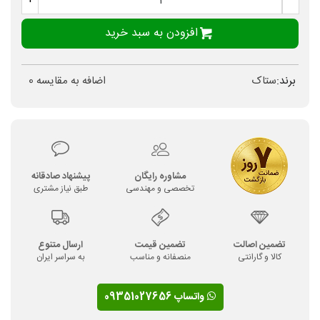
افزودن به سبد خرید
برند:
ستاک
اضافه به مقایسه
0
مشاوره رایگان
پیشنهاد صادقانه
تخصصی و مهندسی
طبق نیاز مشتری
تضمین اصالت
تضمین قیمت
ارسال متنوع
کالا و گارانتی
منصفانه و مناسب
به سراسر ایران
واتساپ 09351027656