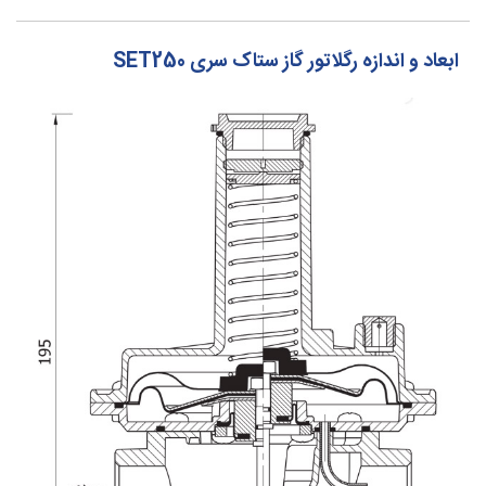
ابعاد و اندازه رگلاتور گاز ستاک سری SET250