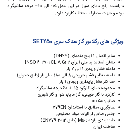
داراست. رنج دمای سیال در این مدل 15- الی 60+ درجه سانتیگراد
بوده و جهت مصارف مختلف کاربرد دارد.
ویژگی های رگلاتور گاز ستاک سری SET250
سایز اتصال 1 اینچ دنده‌ای (DN25)
نشان استاندارد ملی ایران INSO 6027-1 CL.A Gr.2
دامنه فشار ورودی 1 الی 2 بار
دامنه تنظیم فشار خروجی 8 الی 180 میلی‌بار (طبق جدول)
حداکثر فشار پايداری ورودی 1 بار
محدوده دمای کارکرد 15- تا 60 درجه سانتیگراد
کارکرد با گاز طبیعی، گاز مایع، هوا و گاز شهری
صافی: µm 50
غبارگیری مطابق با استاندارد 779EN
جنس صافی از الیاف مواد مصنوعی
طبقه‌بندی بازده : M5 (طبق EN779-2012)
ساخت ایران