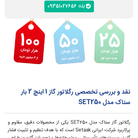
09351027656
نقد و بررسی تخصصی رگلاتور گاز 1 اینچ 2 بار
ستاک مدل SET250
رگلاتور گاز ستاک مدل SET250 یکی از محصولات دقیق، مقاوم و
پرکاربرد شرکت ایرانی Setaak است که با هدف تنظیم و تثبیت فشار
گاز در سیستم‌های تأسیساتی، موتورخانه‌ها و تجهیزات گازسوز طراحی