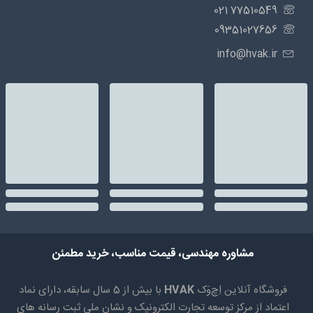
77510549 021
09351027656
info@hvak.ir
مشاوره مهندسی، قیمت مناسب، خرید مطمئن
فروشگاه آنلاین اِچ‌وَک
HVAK
با بیش از 5 سال سابقه، دارای نماد
اعتماد از مرکز توسعه تجارت الکترونیک و نشان ملی ثبت رسانه های