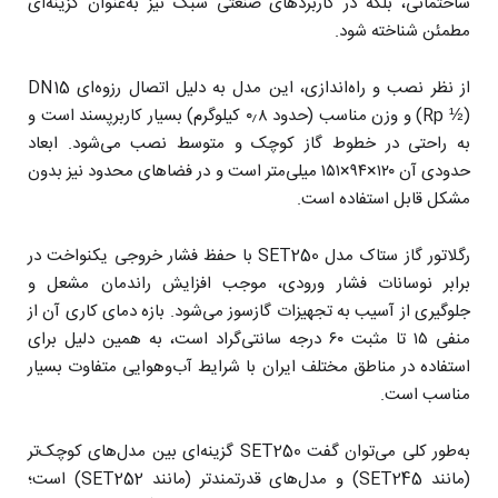
ساختمانی، بلکه در کاربردهای صنعتی سبک نیز به‌عنوان گزینه‌ای
مطمئن شناخته شود.
از نظر نصب و راه‌اندازی، این مدل به دلیل اتصال رزوه‌ای DN15
(Rp ½) و وزن مناسب (حدود ۰٫۸ کیلوگرم) بسیار کاربرپسند است و
به راحتی در خطوط گاز کوچک و متوسط نصب می‌شود. ابعاد
حدودی آن ۱۲۰×۹۴×۱۵۱ میلی‌متر است و در فضاهای محدود نیز بدون
مشکل قابل استفاده است.
رگلاتور گاز ستاک مدل SET250 با حفظ فشار خروجی یکنواخت در
برابر نوسانات فشار ورودی، موجب افزایش راندمان مشعل و
جلوگیری از آسیب به تجهیزات گازسوز می‌شود. بازه دمای کاری آن از
منفی ۱۵ تا مثبت ۶۰ درجه سانتی‌گراد است، به همین دلیل برای
استفاده در مناطق مختلف ایران با شرایط آب‌و‌هوایی متفاوت بسیار
مناسب است.
به‌طور کلی می‌توان گفت SET250 گزینه‌ای بین مدل‌های کوچک‌تر
(مانند SET245) و مدل‌های قدرتمندتر (مانند SET252) است؛