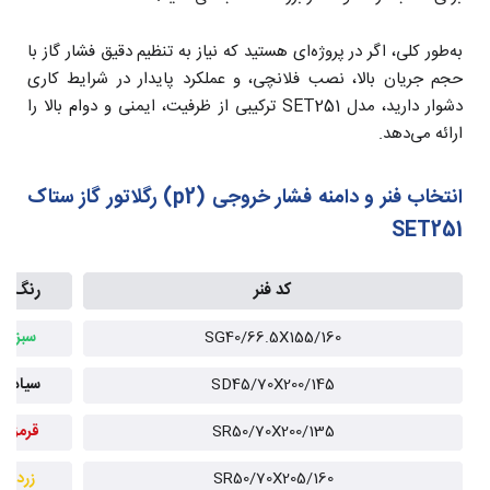
به‌طور کلی، اگر در پروژه‌ای هستید که نیاز به تنظیم دقیق فشار گاز با
حجم جریان بالا، نصب فلانچی، و عملکرد پایدار در شرایط کاری
دشوار دارید، مدل SET251 ترکیبی از ظرفیت، ایمنی و دوام بالا را
ارائه می‌دهد.
انتخاب فنر و دامنه فشار خروجی (p2) رگلاتور گاز ستاک
SET251
کد فنر
رنگ
SG40/66.5X155/160
سبز
SD45/70X200/145
سیاه
SR50/70X200/135
قرمز
SR50/70X205/160
زرد