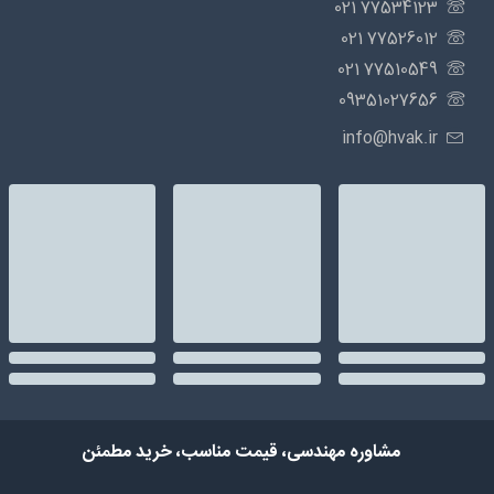
77534123 021
77526012 021
77510549 021
09351027656
info@hvak.ir
مشاوره مهندسی، قیمت مناسب، خرید مطمئن