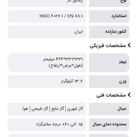
نوع
رگلاتور گاز
استاندارد
INSO 6027-1 / EN 88-1
کشور سازنده
ایران
مشخصات فیزیکی
331*331*464 میلیمتر
ابعاد
(طول*عرض*ارتفاع)
وزن
13.7 کیلوگرم
مشخصات فنی
سیال
گاز شهری
گاز مایع
گاز طبیعی
هوا
محدوده دمای سیال
15- الی 60+ درجه سانتیگراد