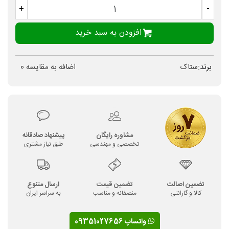
+
-
افزودن به سبد خرید
برند:
ستاک
اضافه به مقایسه
0
مشاوره رایگان
پیشنهاد صادقانه
تخصصی و مهندسی
طبق نیاز مشتری
تضمین اصالت
تضمین قیمت
ارسال متنوع
کالا و گارانتی
منصفانه و مناسب
به سراسر ایران
واتساپ 09351027656