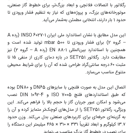
رگلاتور با اتصالات فلانچی و ابعاد بزرگ‌تر، برای خطوط گاز صنعتی،
موتورخانه‌های بزرگ، و پروژه‌های که نیاز به تنظیم فشار ورودی تا
حدود 1 بار دارند، انتخابی مطمئن به‌شمار می‌آید.
این مدل مطابق با نشان استاندارد ملی ایران INSO 6027-1 (رده A
– گروه 2) برای فشار ورودی تا 500 mbar تولید شده است و
همچنین با استاندارد بین‌المللی EN 88-1 (رده A – گروه 2) نیز
مطابقت دارد. رگلاتور SET251 در بازه دمای کاری از منفی ۱۵ تا
مثبت ۶۰ درجه سانتی‌گراد طراحی شده که آن را برای شرایط محیطی
متنوع مناسب می‌سازد.
اتصال این مدل به صورت فلنچی با سایزهای DN65 و DN80 بوده
که طبق استانداردهای فلنچ ‎ISO 7005 و ‎DIN 1092-4 نصب
می‌شود و امکان عبور جریان گاز با حجم بالا را فراهم می‌کند. این
ویژگی، رگلاتور SET251 را از مدل‌های کوچک‌تر متمایز کرده و آن را
به گزینه‌ای حرفه‌ای برای کاربردهای صنعتی بدل می‌کند. وزن حدود
۱۳.۷ کیلوگرم و ابعاد تقریباً ۳۳۱ × ۳۱۰ × ۴۶۵ میلیمتر این دستگاه را
برای نصب در خطوط گاز بزرگ مناسب می‌نماید.