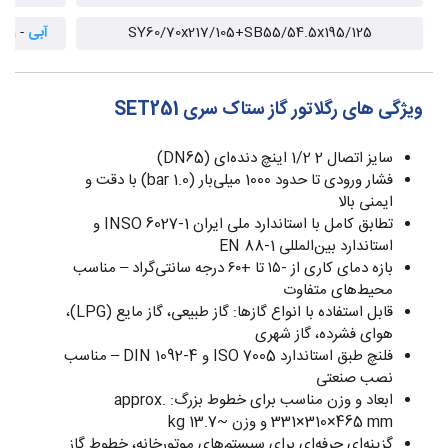
SY60/70x217/105+SB55/54.5x195/125
آبی
-
زرد
ویژگی های رگلاتور گاز ستاک سری SET251
سایز اتصال 2 1/2 اینچ دنده‌ای (DN65)
فشار ورودی تا حدود 1000 میلی‌بار (1.0 bar) با دقت و
ایمنی بالا
تطابق کامل با استاندارد ملی ایران INSO 6027-1 و
استاندارد بین‌المللی EN 88-1
بازه دمای کاری از -۱۵ تا +۶۰ درجه سانتی‌گراد – مناسب
محیط‌های متفاوت
قابل استفاده با انواع گازها: گاز طبیعی، گاز مایع (LPG)،
هوای فشرده، گاز شهری
فلنچ طبق استاندارد ISO 7005 و DIN 1092-4 – مناسب
نصب صنعتی
ابعاد و وزن مناسب برای خطوط بزرگ: approx.
331×310×465 mm و وزن ~13.7 kg
گزینه‌ای حرفه‌ای برای سیستم‌های موتورخانه، خطوط گاز