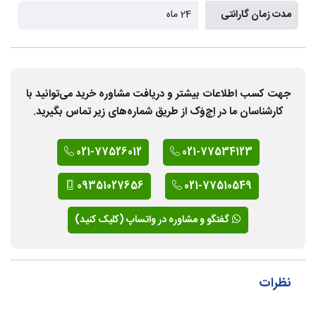
مدت زمان گارانتی
24 ماه
جهت کسب اطلاعات بیشتر و دریافت مشاوره خرید می‌توانید با
کارشناسان ما در اِچ‌وَک از طریق شماره‌های زیر تماس بگیرید.
021-77526012
021-77534123
09351027656
021-77510549
گفتگو و مشاوره در واتساپ (کلیک کنید)
نظرات