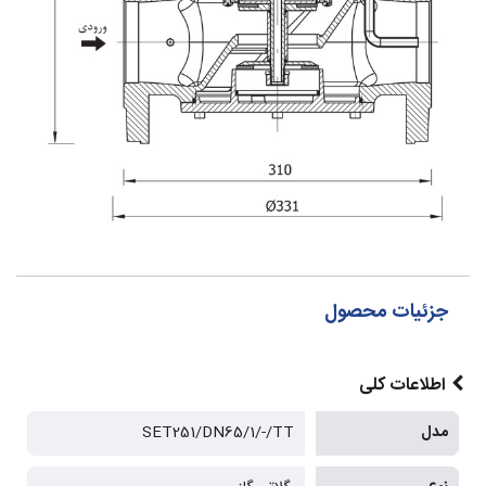
جزئیات محصول
اطلاعات کلی
مدل
SET251/DN65/1/-/TT