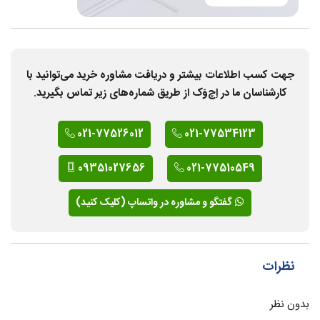
جهت کسب اطلاعات بیشتر و دریافت مشاوره خرید می‌توانید با
کارشناسان ما در اِچ‌وَک از طریق شماره‌های زیر تماس بگیرید.
021-77526012
021-77534123
09351027656
021-77510549
گفتگو و مشاوره در واتساپ (کلیک کنید)
نظرات
بدون نظر