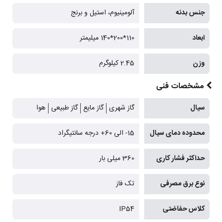
جنس بدنه
آلومینیوم، استیل و برنج
ابعاد
110*200*140 میلیمتر
وزن
2.45 کیلوگرم
مشخصات فنی
سیال
گاز شهری
گاز مایع
گاز طبیعی
هوا
محدوده دمای سیال
15- الی 60+ درجه سانتیگراد
حداکثر فشار کاری
360 میلی بار
نوع برق مصرفی
تک فاز
کلاس حفاضتی
IP54