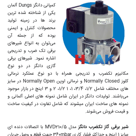
کمپانی دانگز Dungs آلمان
یکی از شناخته شده ترین
برند ها در زمینه تولید
محصولات کنترل و ایمنی
بوده که از جمله آن
می‌توان به انواع شیرهای
برقی تک ضرب و تدریجی
اشاره نمود. شیرهای برقی
گازی دانگز در دو نوع
مکانیزم تکضرب و تدریجی همراه با دو نوع عملکرد نرمالی
کلوز Normally Closed و نرمالی اوپن Normally Open در سایز
های مختلف شامل 1/2، 3/4، 1، 1 1/2، 2 و 3 اینچ در بازار موجود
می‌باشند. تولیدات دانگز در ایران شامل نمونه های اصلی آلمانی و
نمونه های ساخت ایران میشوند که شامل تفاوت در کیفیت ساخت
و قیمت فروش می‌شوند.
شیر برقی گاز تکضرب دانگز
مدل MVD210/5 با اتصالات دنده ای
سایز 1 اینچ و حداکثر فشار کاری 360mbar جهت قطع و وصل جریان