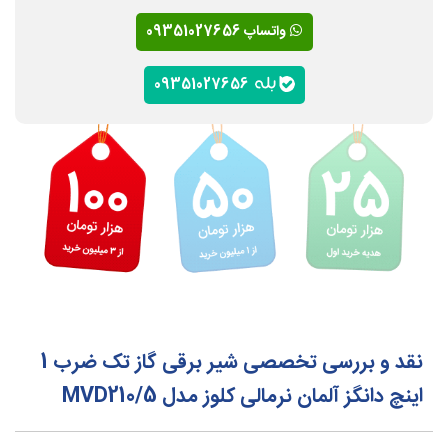
واتساپ 09351027656
09351027656
نقد و بررسی تخصصی شیر برقی گاز تک ضرب 1
اینچ دانگز آلمان نرمالی کلوز مدل MVD210/5