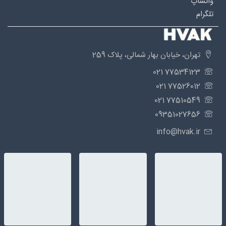
واتساپ
تلگرام
تهران، خیابان بهار شمالی، پلاک 259
77534123 021
77526012 021
77510549 021
09351027656
info@hvak.ir