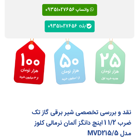
واتساپ 09351027656
09351027656
نقد و بررسی تخصصی شیر برقی گاز تک
ضرب 1/2 1 اینچ دانگز آلمان نرمالی کلوز
مدل MVD215/5