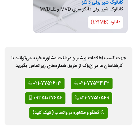
کاتالوگ شیر برقی دانگز
کاتالوگ شیر برقی دانگز سری MVD و MVDLE
دانلود (1.21MB)
جهت کسب اطلاعات بیشتر و دریافت مشاوره خرید می‌توانید با
کارشناسان ما در اِچ‌وَک از طریق شماره‌های زیر تماس بگیرید.
021-77526012
021-77534123
09351027656
021-77510549
گفتگو و مشاوره در واتساپ (کلیک کنید)