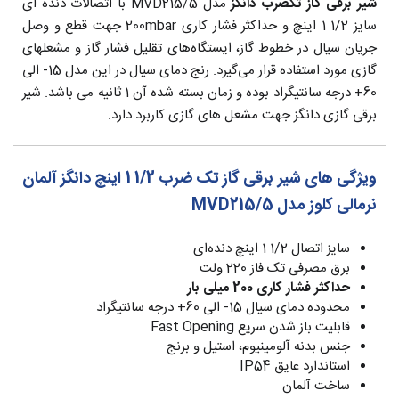
شیر برقی گاز تکضرب دانگز
مدل MVD215/5 با اتصالات دنده ای
سایز 1/2 1 اینچ و حداکثر فشار کاری 200mbar جهت قطع و وصل
جریان سیال‌ در خطوط گاز، ایستگاه‌های تقلیل فشار گاز و مشعلهای
گازی مورد استفاده قرار می‌گیرد. رنج دمای سیال در این مدل 15- الی
60+ درجه سانتیگراد بوده و زمان بسته شده آن 1 ثانیه می باشد. شیر
برقی گازی دانگز جهت مشعل های گازی کاربرد دارد.
ویژگی های شیر برقی گاز تک ضرب 1/2 1 اینچ دانگز آلمان
نرمالی کلوز مدل MVD215/5
سایز اتصال 1/2 1 اینچ دنده‌ای
برق مصرفی تک فاز 220 ولت
حداکثر فشار کاری 200 میلی بار
محدوده دمای سیال 15- الی 60+ درجه سانتیگراد
قابلیت باز شدن سریع Fast Opening
جنس بدنه آلومینیوم، استیل و برنج
استاندارد عایق IP54
ساخت آلمان