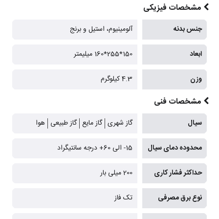
مشخصات فیزیکی
جنس بدنه
آلومینیوم، استیل و برنج
ابعاد
150*255*160 میلیمتر
وزن
4.3 کیلوگرم
مشخصات فنی
سیال
گاز شهری
گاز مایع
گاز طبیعی
هوا
محدوده دمای سیال
15- الی 60+ درجه سانتیگراد
حداکثر فشار کاری
200 میلی بار
نوع برق مصرفی
تک فاز