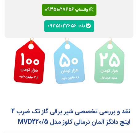
واتساپ 09351027656
09351027656
نقد و بررسی تخصصی شیر برقی گاز تک ضرب 2
اینچ دانگز آلمان نرمالی کلوز مدل MVD220/5