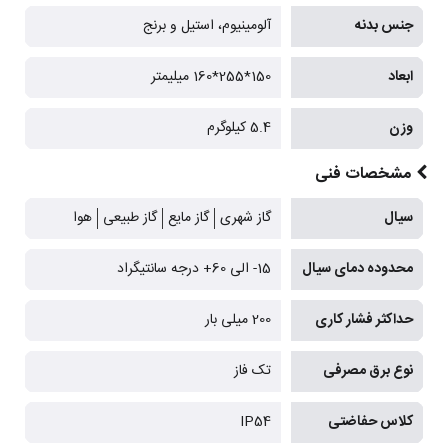
جنس بدنه
آلومینیوم، استیل و برنج
ابعاد
150*255*160 میلیمتر
وزن
5.4 کیلوگرم
مشخصات فنی
سیال
گاز شهری
گاز مایع
گاز طبیعی
هوا
محدوده دمای سیال
15- الی 60+ درجه سانتیگراد
حداکثر فشار کاری
200 میلی بار
نوع برق مصرفی
تک فاز
کلاس حفاضتی
IP54