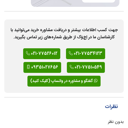
جهت کسب اطلاعات بیشتر و دریافت مشاوره خرید می‌توانید با
کارشناسان ما در اِچ‌وَک از طریق شماره‌های زیر تماس بگیرید.
021-77526012
021-77534123
09351027656
021-77510549
گفتگو و مشاوره در واتساپ (کلیک کنید)
نظرات
بدون نظر