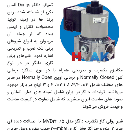
کمپانی دانگز Dungs آلمان
یکی از شناخته شده ترین
برند ها در زمینه تولید
محصولات کنترل و ایمنی
بوده که از جمله آن
می‌توان به انواع شیرهای
برقی تک ضرب و تدریجی
اشاره نمود. شیرهای برقی
گازی دانگز در دو نوع
مکانیزم تکضرب و تدریجی همراه با دو نوع عملکرد نرمالی
کلوز Normally Closed و نرمالی اوپن Normally Open در سایز
های مختلف شامل 1/2، 3/4، 1، 1 1/2، 2 و 3 اینچ در بازار موجود
می‌باشند. تولیدات دانگز در ایران شامل نمونه های اصلی آلمانی و
نمونه های ساخت ایران میشوند که شامل تفاوت در کیفیت ساخت
و قیمت فروش می‌شوند.
شیر برقی گاز تکضرب دانگز
مدل MVD220/5 با اتصالات دنده ای
سایز 2 اینچ و حداکثر فشار کاری 200mbar جهت قطع و وصل جریان