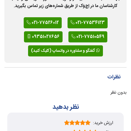
کارشناسان ما در اِچ‌وَک از طریق شماره‌های زیر تماس بگیرید.
021-77526012
021-77534123
09351027656
021-77510549
گفتگو و مشاوره در واتساپ (کلیک کنید)
نظرات
بدون نظر
نظر بدهید
ارزش خرید: