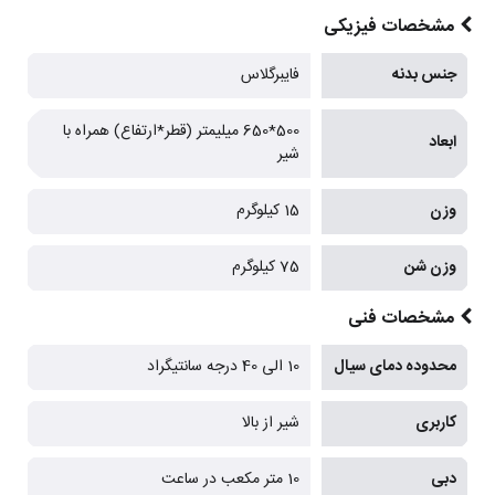
مشخصات فیزیکی
جنس بدنه
فایبرگلاس
500*650 میلیمتر (قطر*ارتفاع) همراه با
ابعاد
شیر
وزن
15 کیلوگرم
وزن شن
75 کیلوگرم
مشخصات فنی
محدوده دمای سیال
10 الی 40 درجه سانتیگراد
کاربری
شیر از بالا
دبی
10 متر مکعب در ساعت