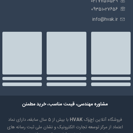
77510549 021
09351027656
info@hvak.ir
مشاوره مهندسی، قیمت مناسب، خرید مطمئن
فروشگاه آنلاین اِچ‌وَک
HVAK
با بیش از 5 سال سابقه، دارای نماد
اعتماد از مرکز توسعه تجارت الکترونیک و نشان ملی ثبت رسانه های