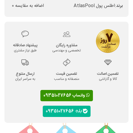
برند:
اطلس پول AtlasPool
اضافه به مقایسه
0
مشاوره رایگان
پیشنهاد صادقانه
تخصصی و مهندسی
طبق نیاز مشتری
تضمین اصالت
تضمین قیمت
ارسال متنوع
کالا و گارانتی
منصفانه و مناسب
به سراسر ایران
واتساپ 09351027656
09351027656