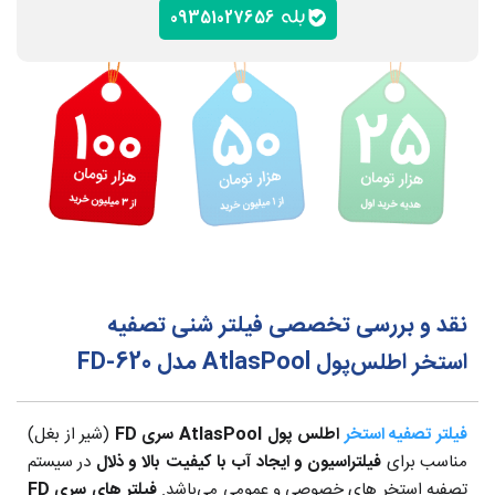
09351027656
نقد و بررسی تخصصی فیلتر شنی تصفیه
استخر اطلس‌پول AtlasPool مدل FD-620
فیلتر تصفیه استخر
اطلس پول AtlasPool سری FD
(شیر از بغل)
مناسب برای
فیلتراسیون و ایجاد آب با کیفیت بالا و ذلال
در سیستم
تصفیه استخر های خصوصی و عمومی می‌باشد.
فیلتر های سری FD