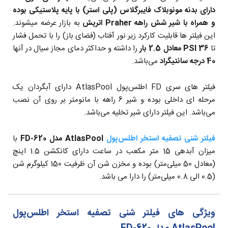
دارای بدنه مونوبلاک فایبرگلاس (پلی استر) با پایه پلاستیکی بوده
و همراه با شیر شش راهه Praher اتریش
به بازار عرضه میشوند.
این فیلتر ها قابلیت کارکرد زیر نور آفتاب (فضای باز) را با تحمل فشار
تا
36 PSI معادل 2.5 بار
را داشته و حداکثر دمای مجاز سیال در آنها
40 درجه سانتیگراد
می‌باشد.
فیلتر های سری FD اطلس‌پول AtlasPool دارای آبگردان یک
مرحله ای داخلی بوده و شیر 6 راهه با مانومتر بر روی آن نصب
می‌باشد. این فیلتر دارای شیر تخلیه می‌باشد.
فیلتر شنی تصفیه استخر اطلس‌پول
AtlasPool مدل FD-620
با
میزان آبدهی 15 متر مکعب در ساعت دارای کانکشن 1.5 اینچ
(معادل 50 میلی‌متر) بوده و مخزن شن آن ظرفیت 150 کیلوگرم شن
(0.5 الی 0.8 میلی‌متر) را دارا می باشد.
ویژگی های فیلتر شنی تصفیه استخر اطلس‌پول