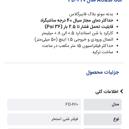
AtlasPool مدل FD-620
بدنه مونو بلاک فایبرگلاس
حداکثر دمای مجاز سیال 40 درجه سانتیگراد
قابلیت تحمل فشار تا 2.5 بار (36 Psi)
کارکرد با شن استاندارد 0.5 الی 0.8 میلیمتر
اتصال ورودی و خروجی 1.5 اینچ (50 میلی‌متر)
حداکثر فیلتراسیون 15 متر مکعب در ساعت
ساخت ترکیه
جزئیات محصول
اطلاعات کلی
مدل
FD-620
نوع
فیلتر شنی استخر