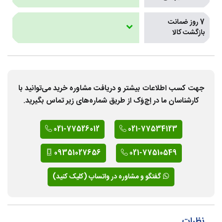
7 روز ضمانت
بازگشت کالا
جهت کسب اطلاعات بیشتر و دریافت مشاوره خرید می‌توانید با
کارشناسان ما در اِچ‌وَک از طریق شماره‌های زیر تماس بگیرید.
021-77526012
021-77534123
09351027656
021-77510549
گفتگو و مشاوره در واتساپ (کلیک کنید)
نظرات