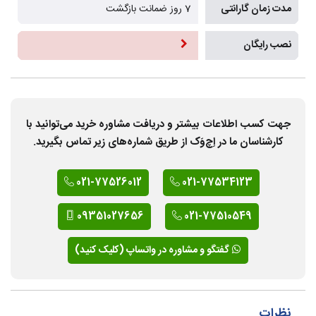
مدت زمان گارانتی
7 روز ضمانت بازگشت
نصب رایگان
جهت کسب اطلاعات بیشتر و دریافت مشاوره خرید می‌توانید با
کارشناسان ما در اِچ‌وَک از طریق شماره‌های زیر تماس بگیرید.
021-77526012
021-77534123
09351027656
021-77510549
گفتگو و مشاوره در واتساپ (کلیک کنید)
نظرات