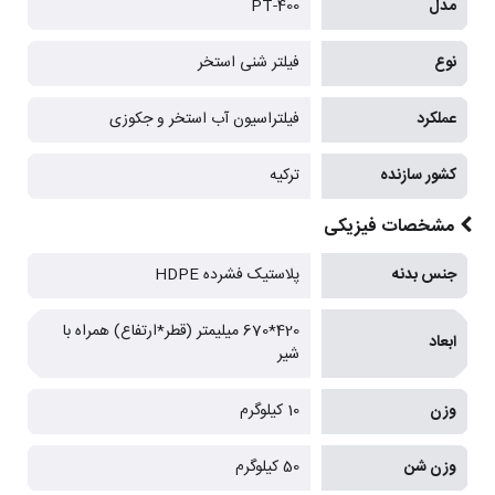
مدل
PT-400
نوع
فیلتر شنی استخر
عملکرد
فیلتراسیون آب استخر و جکوزی
کشور سازنده
ترکیه
مشخصات فیزیکی
جنس بدنه
پلاستیک فشرده HDPE
420*670 میلیمتر (قطر*ارتفاع) همراه با
ابعاد
شیر
وزن
10 کیلوگرم
وزن شن
50 کیلوگرم