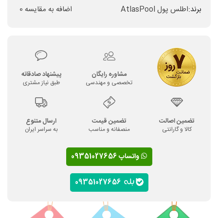
برند:
اطلس پول AtlasPool
اضافه به مقایسه
0
مشاوره رایگان
پیشنهاد صادقانه
تخصصی و مهندسی
طبق نیاز مشتری
تضمین اصالت
تضمین قیمت
ارسال متنوع
کالا و گارانتی
منصفانه و مناسب
به سراسر ایران
واتساپ 09351027656
09351027656