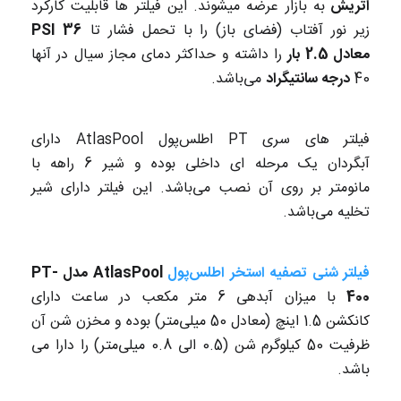
اتریش
به بازار عرضه میشوند. این فیلتر ها قابلیت کارکرد
زیر نور آفتاب (فضای باز) را با تحمل فشار تا
36 PSI
معادل 2.5 بار
را داشته و حداکثر دمای مجاز سیال در آنها
40
درجه سانتیگراد
می‌باشد.
فیلتر های سری PT اطلس‌پول AtlasPool دارای
آبگردان یک مرحله ای داخلی بوده و شیر 6 راهه با
مانومتر بر روی آن نصب می‌باشد. این فیلتر دارای شیر
تخلیه می‌باشد.
فیلتر شنی تصفیه استخر اطلس‌پول
AtlasPool مدل PT-
400
با میزان آبدهی 6 متر مکعب در ساعت دارای
کانکشن 1.5 اینچ (معادل 50 میلی‌متر) بوده و مخزن شن آن
ظرفیت 50 کیلوگرم شن (0.5 الی 0.8 میلی‌متر) را دارا می
باشد.