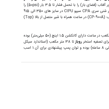
به بازار عرضه میشوند. این فیلتر ها قابلیت کارکرد زیر نور آفتاب (فضای باز) را با تحمل فشار تا 3.5 بار (50psi) را
می باشد. فیلتر شنی سری CPA سیپو CIPU در سایز های 350 الی 915
میلی‌متر (قطر فیلتر) با آبدهی 6.0 مترمکعب (CP-350A) الی 29.3 مترمکعب (CP-900A) در ساعت همراه با شیر متصل از بالا (Top)
فیلتر شنی تصفیه استخر سیپو مدل CP-500A با میزان فیلتراسیون 9.5 متر مکعب در ساعت دارای کانکشن 1.5 اینچ (50 میلی‌متر) بوده
روباز
تا 38 متر مکعب (استاندارد سیکل
تا 76 متر مکعب (استاندارد سیکل زمانی 8 ساعته) بوده و توان پمپ پیشنهادی برای آن 1 اسب