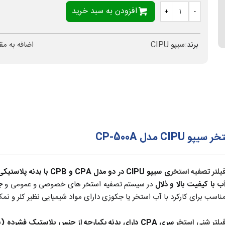
افزودن به سبد خرید
+
-
برند:
سیپو CIPU
اضافه به مق
مدل CP-500A
یلتر تصفیه استخر
ی سیپو CIPU در دو مدل CPA و CPB با بدنه پلاستیکی HDPE و شیر 6 مرحله‌ای
ب با کیفیت بالا و ذلال
در سیستم تصفیه استخر های خصوصی و عمومی و
ج
ناسب برای کارکرد با آب استخر یا جکوزی دارای مواد شیمیایی نظیر کلر و نم
یلتر شنی استخر