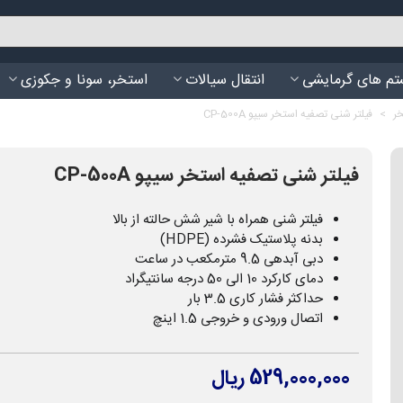
م های گرمایشی
انتقال سیالات
استخر، سونا و جکوزی
خر
>
فیلتر شنی تصفیه استخر سیپو CP-500A
فیلتر شنی تصفیه استخر سیپو CP-500A
فیلتر شنی همراه با شیر شش حالته از بالا
بدنه پلاستیک فشرده (HDPE)
دبی آبدهی 9.5 مترمکعب در ساعت
دمای کارکرد 10 الی 50 درجه سانتیگراد
حداکثر فشار کاری 3.5 بار
اتصال ورودی و خروجی 1.5 اینچ
529,000,000 ریال