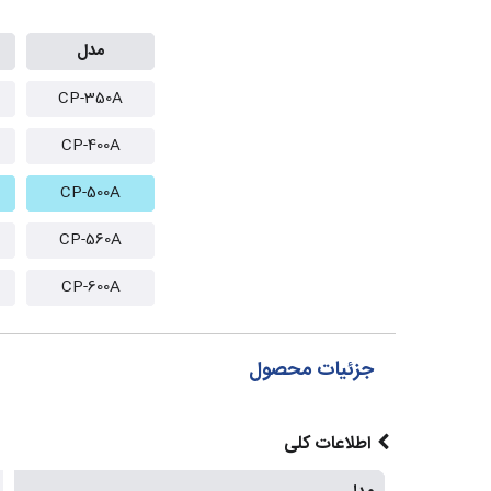
مدل
CP-350A
CP-400A
CP-500A
CP-560A
CP-600A
جزئیات محصول
اطلاعات کلی