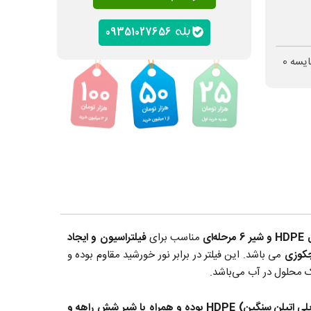
09351027656
ایسه
0
مناسب برای
فیلتراسیون و ایجاد
کوزی
می باشد. این فیلتر در برابر نور خورشید مقاوم بوده و
ک محلول در آب می‌باشد.
سری CPA دارای بدنه یکپارچه از جنس پلاستیک فشرده (پلی اتیلن سنگین) HDPE بوده و همراه با شیر شش راهه و