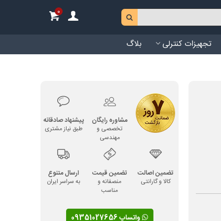
0
تجهیزات کنترلی
بلاگ
مشاوره رایگان
پیشنهاد صادقانه
تخصصی و
طبق نیاز مشتری
مهندسی
تضمین اصالت
تضمین قیمت
ارسال متنوع
کالا و گارانتی
منصفانه و
به سراسر ایران
مناسب
واتساپ 09351027656