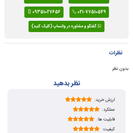
09351027656
021-77510549
گفتگو و مشاوره در واتساپ (کلیک کنید)
نظرات
بدون نظر
نظر بدهید
ارزش خرید:
عملکرد:
قابلیت ها:
کیفیت: