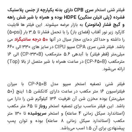
فیلتر شنی استخر
سری CPB دارای بدنه یکپارچه از جنس پلاستیک
فشرده (پلی اتیلن سنگین) HDPE بوده و همراه با شیر شش راهه
و گیج فشار (مانومتر)
به بازار عرضه میشوند. این فیلتر ها قابلیت
کارکرد زیر نور آفتاب (فضای باز) را با تحمل فشار تا 3.5 بار (50psi)
را داشته و حداکثر دمای مجاز سیال در آنها
50 درجه سانتیگراد
می
باشد. فیلتر شنی سری CPA سیپو CIPU در سایز های 330 الی 660
میلی‌متر (قطر فیلتر) با آبدهی 5.6 مترمکعب (CP-330B) الی 16
مترمکعب (CP-650B) در ساعت همراه با شیر متصل از بالا (Top)
ارائه می‌شود.
فیلتر شنی تصفیه استخر سیپو مدل CP-650B با میزان
فیلتراسیون 16 متر مکعب در ساعت دارای کانکشن 1.5 اینچ (50
میلی‌متر) بوده مخزن شن آن ظرفیت 136 کیلوگرم شن را دارا می
باشد. این فیلتر مناسب برای تصفیه استخر
روباز
تا 65 متر مکعب
(استاندارد سیکل زمانی 4 ساعته) و استخر
سرپوشیده
تا 130 متر
مکعب (استاندارد سیکل زمانی 8 ساعته) بوده و توان پمپ
پیشنهادی برای آن 1.5 اسب می‌باشد.