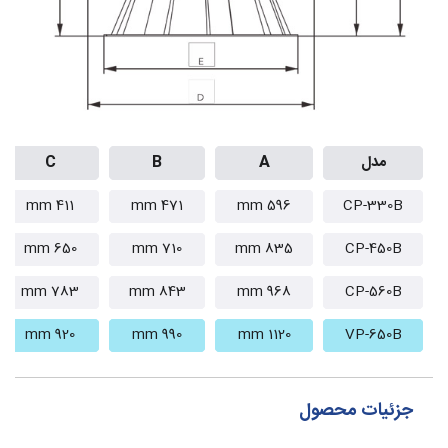
مدل
A
B
C
411 mm
471 mm
596 mm
CP-330B
650 mm
710 mm
835 mm
CP-450B
783 mm
843 mm
968 mm
CP-560B
920 mm
990 mm
1120 mm
VP-650B
جزئیات محصول