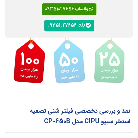
واتساپ 09351027656
09351027656
نقد و بررسی تخصصی فیلتر شنی تصفیه
استخر سیپو CIPU مدل CP-650B