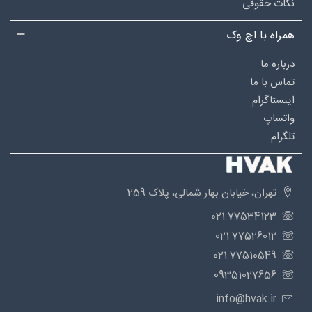
نکات حقوقی
همراه با اچ وک
درباره‌ ما
تماس با ما
اینستاگرام
واتساپ
تلگرام
تهران، خیابان بهار شمالی، پلاک 259
77534123 021
77526012 021
77510549 021
09351027656
info@hvak.ir