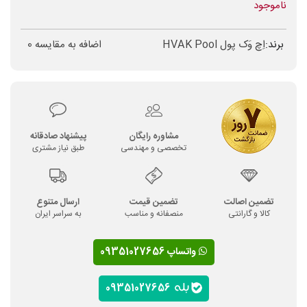
ناموجود
برند:
اِچ وَک پول HVAK Pool
اضافه به مقایسه
0
مشاوره رایگان
پیشنهاد صادقانه
تخصصی و مهندسی
طبق نیاز مشتری
تضمین اصالت
تضمین قیمت
ارسال متنوع
کالا و گارانتی
منصفانه و مناسب
به سراسر ایران
واتساپ 09351027656
09351027656