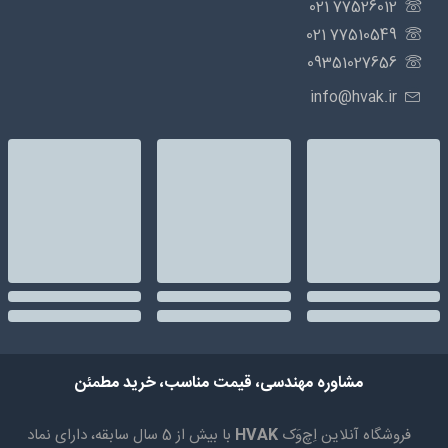
77526012 021
77510549 021
09351027656
info@hvak.ir
مشاوره مهندسی، قیمت مناسب، خرید مطمئن
فروشگاه آنلاین اِچ‌وَک
HVAK
با بیش از 5 سال سابقه، دارای نماد