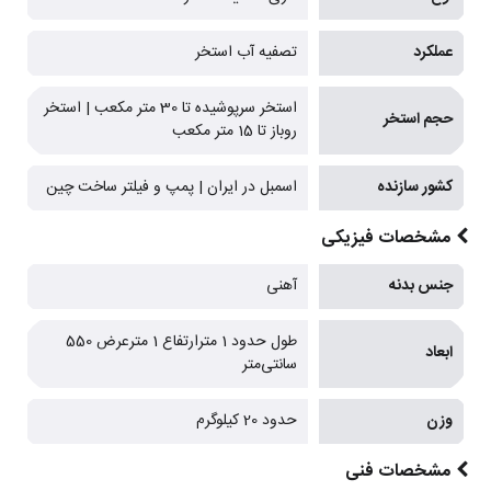
عملکرد
تصفیه آب استخر
استخر سرپوشیده تا 30 متر مکعب | استخر
حجم استخر
روباز تا 15 متر مکعب
کشور سازنده
اسمبل در ایران | پمپ و فیلتر ساخت چین
مشخصات فیزیکی
جنس بدنه
آهنی
طول حدود 1 مترارتفاع 1 مترعرض 550
ابعاد
سانتی‌متر
وزن
حدود 20 کیلوگرم
مشخصات فنی