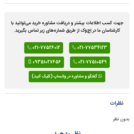
جهت کسب اطلاعات بیشتر و دریافت مشاوره خرید می‌توانید با
کارشناسان ما در اِچ‌وَک از طریق شماره‌های زیر تماس بگیرید.
021-77526012
021-77534123
09351027656
021-77510549
گفتگو و مشاوره در واتساپ (کلیک کنید)
نظرات
بدون نظر
نظر بدهید