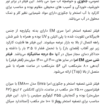
عمومی،
جکوزی
و حوضچه آب سرد می باشد. این فیلتر در برابر نور
خورشید، خوردگی و آسیب های محیطی مقاوم بوده و مناسب برای
کارکرد با آب استخر یا جکوزی دارای مواد شیمیایی نظیر کلر و نمک
محلول در آب می‌باشد.
فیلتر تصفیه استخر امرا سری EM دارای بدنه یکپارچه از جنس
فایبرگلاس تقویت شده با پلی اتیلن و UV بوده و همراه با شیر شش
راهه اتصال از بالا به بازار عرضه میشوند. این فیلتر ها قابلیت کارکرد
زیر نور آفتاب (فضای باز) را با تحمل فشار تا 3.5 بار را داشته و
حداکثر دمای مجاز سیال در آنها
50 درجه سانتیگراد
می‌باشد.
فیلتر
شنی سری EM امرا
در سایز های 400 الی 1400 میلی‌متر (قطر فیلتر) با
آبدهی 8.0 مترمکعب الی 56 مترمکعب در ساعت همراه با شیر
متصل از بالا (Top) ارائه می‌شود.
فیلتر شنی تصفیه استخر و جکوزی امرا Emra مدل EM800 با میزان
فیلتراسیون 25.00 متر مکعب در ساعت، دارای کانکشن 2 اینچ (63
میلی‌متر) بوده و گنجایش 355 کیلوگرم سیلیس را دارد. این فیلتر
مناسب برای تصفیه استخر
روباز
تا 100 متر مکعب (استاندارد سیکل