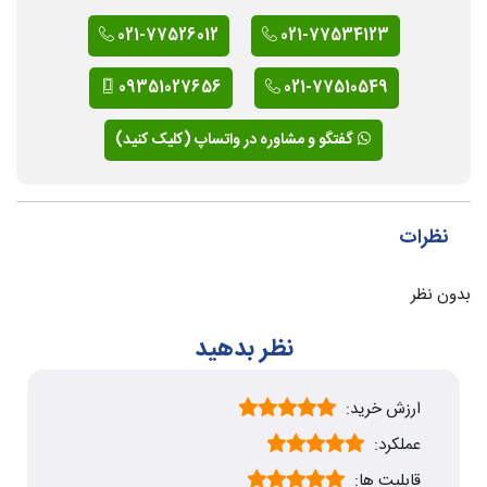
021-77526012
021-77534123
09351027656
021-77510549
گفتگو و مشاوره در واتساپ (کلیک کنید)
نظرات
بدون نظر
نظر بدهید
ارزش خرید:
عملکرد:
قابلیت ها: