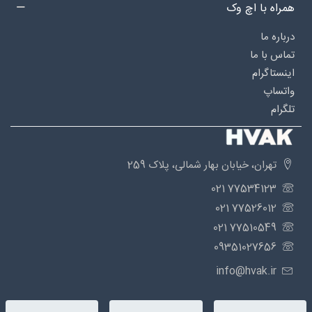
همراه با اچ وک
درباره‌ ما
تماس با ما
اینستاگرام
واتساپ
تلگرام
تهران، خیابان بهار شمالی، پلاک 259
77534123 021
77526012 021
77510549 021
09351027656
info@hvak.ir