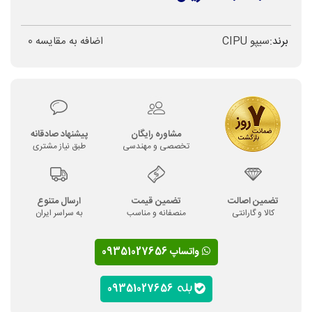
برند:
سیپو CIPU
اضافه به مقایسه
0
مشاوره رایگان
پیشنهاد صادقانه
تخصصی و مهندسی
طبق نیاز مشتری
تضمین اصالت
تضمین قیمت
ارسال متنوع
کالا و گارانتی
منصفانه و مناسب
به سراسر ایران
واتساپ 09351027656
09351027656