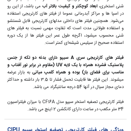
شنی استخری،
ابعاد کوچکتر و کیفیت بالاتر آب
می باشد، از این رو
در اسپا ها و مراکز آبدرمانی عموما از فیلتر های کارتریجی استفاده
می‌شود. همچنین فیلتر های داخلی مدلهای کارتریجی قابل شستشو
و استفاده طولانی مدت است که تفاوت مهمی نسبت به فیلتر های
شنی محسوب میشود، اگرچه طول عمر این فیلتر ها از یک دوره
استفاده صحیح از سیلیس شیشه‌ای کمتر است.
فیلتر های کارتریجی سری A سیپو دارای بدنه دو تکه از جنس
پلاستیک فشرده همراه با یک لایه UV (مقاوم در برابر نور آفتاب و
مناسب برای فضای باز) بوده و همراه کلمپ میانی
به بازار عرضه
میشوند. این فیلتر ها قابلیت تحمل فشار تا 3.5 بار داشته و حداکثر
دمای مجاز سیال در آنها 54 درجه سانتیگراد می باشد.
فیلتر کارتریجی تصفیه استخر سیپو مدل CF16A با میزان فیلتراسیون
34 متر مکعب در ساعت دارای کانکشن 2 اینچ می باشد.
ویژگی های فیلتر کارتریجی تصفیه استخر سیپو CIPU