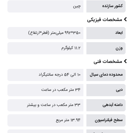
کشور سازنده
چین
مشخصات فیزیکی
ابعاد
350*992 میلی‌متر (قطر*ارتفاع)
وزن
11.2 کیلوگرم
مشخصات فنی
محدوده دمای سیال
10 الی 54 درجه سانتیگراد
دبی
34 متر مکعب در ساعت
دامنه آبدهی
33 متر مکعب در ساعت و بیشتر
سطح فیلتراسیون
13.94 متر مربع