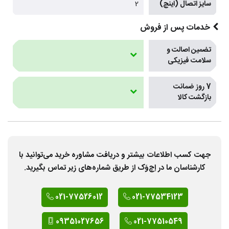
سایز اتصال (اینچ)
2
خدمات پس از فروش
تضمین اصالت و
سلامت فیزیکی
7 روز ضمانت
بازگشت کالا
جهت کسب اطلاعات بیشتر و دریافت مشاوره خرید می‌توانید با
کارشناسان ما در اِچ‌وَک از طریق شماره‌های زیر تماس بگیرید.
021-77526012
021-77534123
09351027656
021-77510549