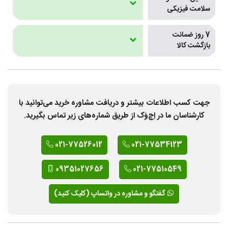
سلامت فیزیکی
7 روز ضمانت
بازگشت کالا
جهت کسب اطلاعات بیشتر و دریافت مشاوره خرید می‌توانید با
کارشناسان ما در اِچ‌وَک از طریق شماره‌های زیر تماس بگیرید.
021-77526012
021-77534123
09351027656
021-77510549
گفتگو و مشاوره در واتساپ (کلیک کنید)