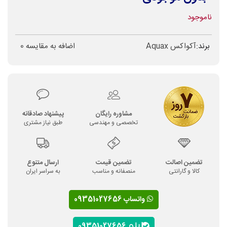
ناموجود
برند:
آکواکس Aquax
اضافه به مقایسه
0
مشاوره رایگان
پیشنهاد صادقانه
تخصصی و مهندسی
طبق نیاز مشتری
تضمین اصالت
تضمین قیمت
ارسال متنوع
کالا و گارانتی
منصفانه و مناسب
به سراسر ایران
واتساپ 09351027656
09351027656