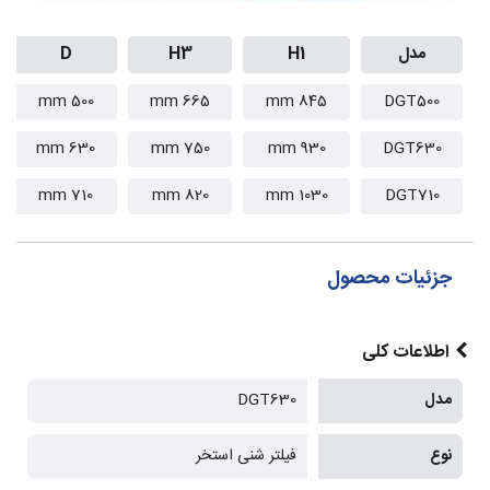
مدل
H1
H3
D
500 mm
665 mm
845 mm
DGT500
630 mm
750 mm
930 mm
DGT630
710 mm
820 mm
1030 mm
DGT710
جزئیات محصول
اطلاعات کلی
مدل
DGT630
نوع
فیلتر شنی استخر