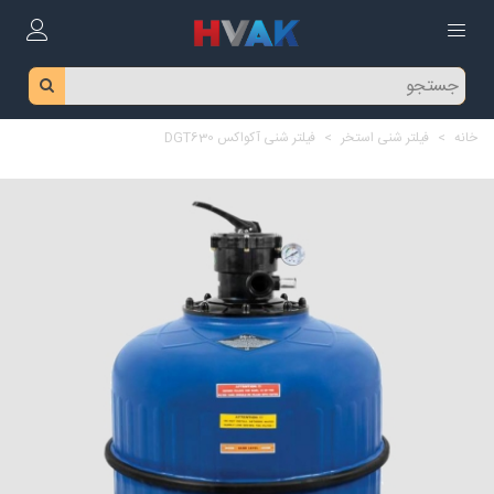
خانه
>
فیلتر شنی استخر
>
فیلتر شنی آکواکس DGT630