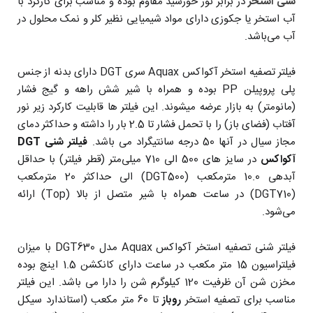
شنی استخر
در برابر نور خورشید مقاوم بوده و مناسب برای کارکرد با
آب استخر یا جکوزی دارای مواد شیمیایی نظیر کلر و نمک محلول در
آب می‌باشد.
فیلتر تصفیه استخر آکواکس Aquax سری DGT دارای بدنه از جنس
پلی پروپیلن PP بوده و همراه با شیر شش راهه و گیج فشار
(مانومتر) به بازار عرضه میشوند. این فیلتر ها قابلیت کارکرد زیر نور
آفتاب (فضای باز) را با تحمل فشار تا 2.5 بار را داشته و حداکثر دمای
مجاز سیال در آنها 50 درجه سانتیگراد می باشد.
فیلتر شنی DGT
آکواکس
در سایز های 500 الی 710 میلی‌متر (قطر فیلتر) با حداقل
آبدهی 10.0 مترمکعب (DGT500) الی حداکثر 20 مترمکعب
(DGT710) در ساعت همراه با شیر متصل از بالا (Top) ارائه
می‌شود.
فیلتر شنی تصفیه استخر آکواکس Aquax مدل DGT630 با میزان
فیلتراسیون 15 متر مکعب در ساعت دارای کانکشن 1.5 اینچ بوده
مخزن شن آن ظرفیت 120 کیلوگرم شن را دارا می باشد. این فیلتر
مناسب برای تصفیه استخر
روباز
تا 60 متر مکعب (استاندارد سیکل