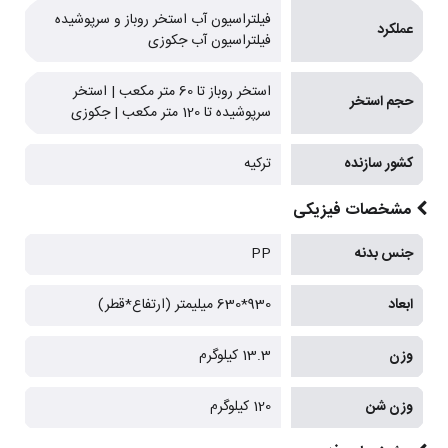
فیلتراسیون آب استخر روباز و سرپوشیده
عملکرد
فیلتراسیون آب جکوزی
استخر روباز تا 60 متر مکعب | استخر
حجم استخر
سرپوشیده تا 120 متر مکعب | جکوزی
کشور سازنده
ترکیه
مشخصات فیزیکی
جنس بدنه
PP
ابعاد
930*630 میلیمتر (ارتفاع*قطر)
وزن
13.3 کیلوگرم
وزن شن
120 کیلوگرم