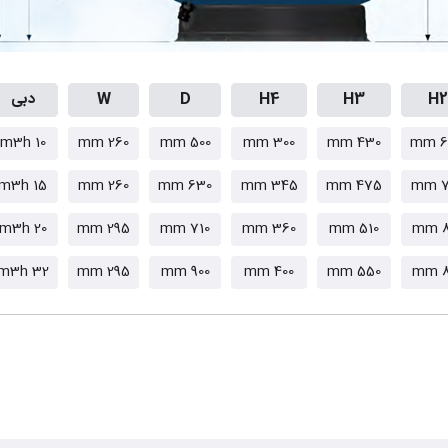
H2
H3
H4
D
W
دبی
10 m3h
260 mm
500 mm
300 mm
430 mm
6
15 m3h
260 mm
630 mm
345 mm
475 mm
7
20 m3h
295 mm
710 mm
360 mm
510 mm
8
32 m3h
295 mm
900 mm
400 mm
550 mm
8