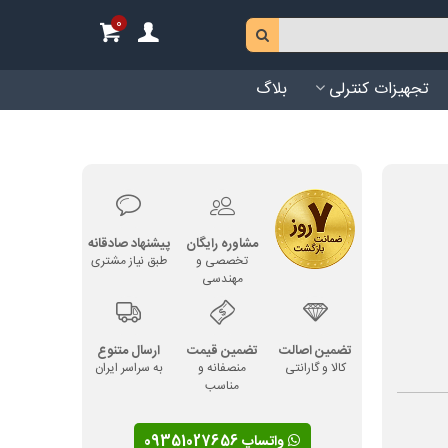
0
تجهیزات کنترلی
بلاگ
مشاوره رایگان
پیشنهاد صادقانه
تخصصی و
طبق نیاز مشتری
مهندسی
تضمین اصالت
تضمین قیمت
ارسال متنوع
کالا و گارانتی
منصفانه و
به سراسر ایران
مناسب
واتساپ 09351027656