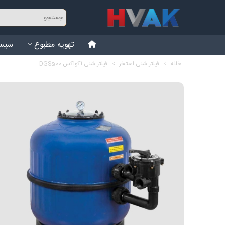
تهویه مطبوع
سیست
خانه
>
فیلتر شنی استخر
>
فیلتر شنی آکواکس DGS500