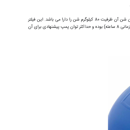
فیلتر شنی تصفیه استخر آکواکس Aquax مدل DGS500 با میزان فیلتراسیون 10 متر مکعب در ساعت دارای کانکشن 1.5 اینچ بوده مخزن شن آن ظرفیت 80 کیلوگرم شن را دارا می باشد. این فیلتر
تا 80 متر مکعب (استاندارد سیکل زمانی 8 ساعته) بوده و حداکثر توان پمپ پیشنهادی برای آن