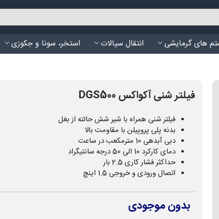
م های گرمایشی
انتقال سیالات
استخر، سونا و جکوزی
فیلتر شنی آکواکس DGS500
فیلتر شنی همراه با شیر شش حالته از بغل
بدنه پلی پروپیلن با مقاومت بالا
دبی آبدهی 10 مترمکعب در ساعت
دمای کارکرد 10 الی 50 درجه سانتیگراد
حداکثر فشار کاری 2.5 بار
اتصال ورودی و خروجی 1.5 اینچ
بدون موجودی