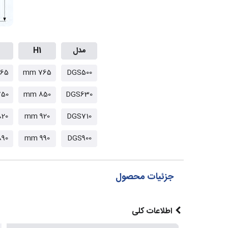
مدل
H1
65 mm
765 mm
DGS500
50 mm
850 mm
DGS630
20 mm
920 mm
DGS710
90 mm
990 mm
DGS900
جزئیات محصول
اطلاعات کلی