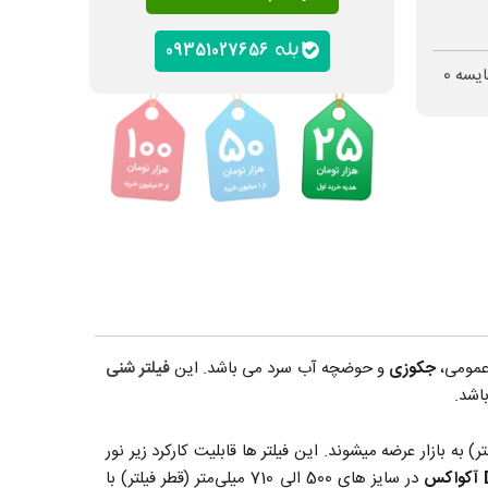
09351027656
ایسه
0
عمومی،
جکوزی
و حوضچه آب سرد می باشد. این
فیلتر شنی
اشد.
اه با شیر شش راهه و گیج فشار (مانومتر) به بازار عرضه میشوند. این فیلتر ها قابلیت کارکرد زیر نور
در سایز های 500 الی 710 میلی‌متر (قطر فیلتر) با