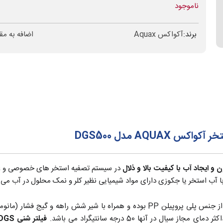
ناموجود
برند:
آکواکس Aquax
اضافه به مق
AQU مدل DGS500
ن و ایجاد آب با کیفیت بالا و ذلال
در سیستم تصفیه استخر های خصوصی و 
 با آب استخر یا جکوزی دارای مواد شیمیایی نظیر کلر و نمک محلول در آب می‌ب
فیلتر تصفیه استخر آکواکس Aquax سری DGS دارای بدنه از جنس پلی پروپیلن PP بوده و همر
فیلتر شنی DGS آکواکس