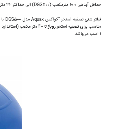
حداقل آبدهی 10.0 مترمکعب (DGS500) الی حداکثر 32 مترمکعب (DGS900) در ساعت همراه با شیر متصل از بغل (Side) ارائه می‌شود.
مناسب برای تصفیه استخر
روباز
تا 40 متر مکعب (استاندارد سیکل زمانی 4 ساعته) و استخر
1 اسب می‌باشد.