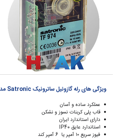
ویژگی های رله گازوئیل ساترونیک Satronic مدل TF974
عملکرد ساده و آسان
قاب پلی کربنات نسوز و نشکن
دارای استاندارد ایران
استاندارد عایق IP40
فیوز سریع
۱۰
آمپر یا 6 آمپر کند