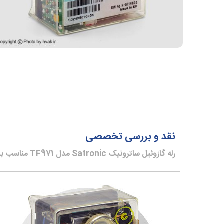
نقد و بررسی تخصصی
رله گازوئیل ساترونیک Satronic مدل TF971 مناسب برای مشعل های گازوئیلی