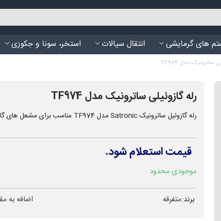
م های گرمایشی
انتقال سیالات
استخر، سونا و جکوزی
ی ساترونیک مدل TF974
رله گازوئیلی ساترونیک مدل TF974
رله گازوئیل ساترونیک Satronic مدل TF974 مناسب برای مشعل های گازوئیلی
قیمت استعلام شود.
موجودی محدود
برند:
متفرقه
اضافه به مق