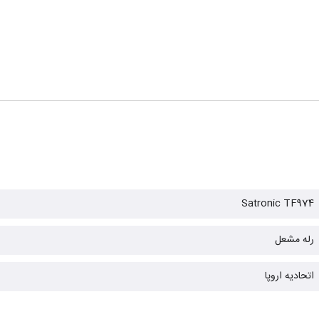
Satronic TF974
رله مشعل
اتحادیه اروپا