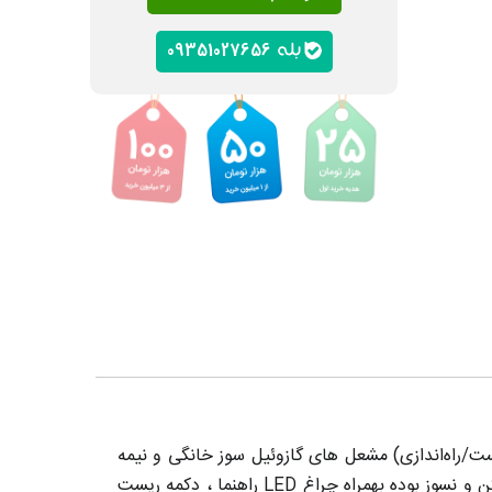
09351027656
TF97 مناسب برای کنترل (ریست/راه‌اندازی) مشعل های گازوئیل سوز خانگی و نیمه
صنعتی کاربر دارد. این محصول الکتورنیکی دارای قاب پلی کربنات نشکن و نسوز بوده بهمراه چراغ LED راهنما ، دکمه ریست