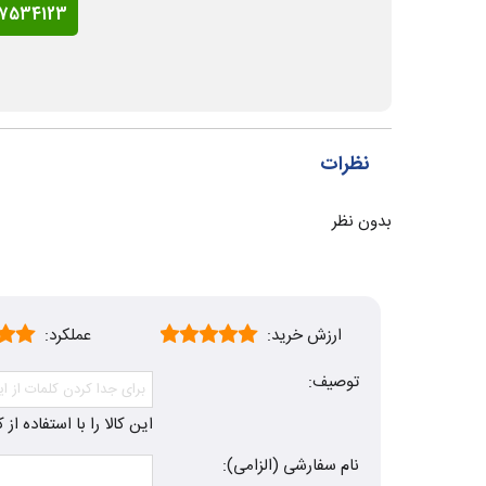
77534123
نظرات
بدون نظر
ارزش خرید:
عملکرد:
توصیف:
این کالا را با استفاده ا
نام سفارشی (الزامی):