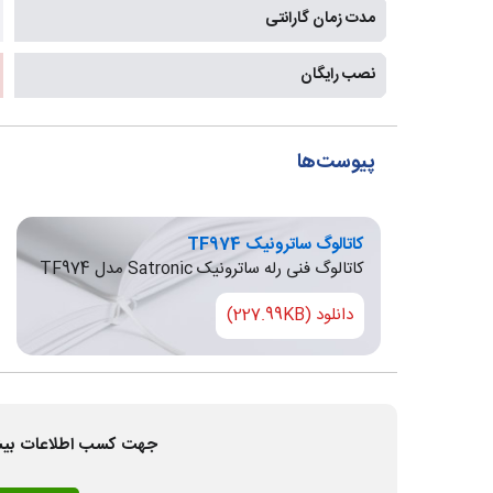
مدت زمان گارانتی
نصب رایگان
پیوست‌ها
کاتالوگ ساترونیک TF974
کاتالوگ فنی رله ساترونیک Satronic مدل TF974
دانلود (227.99KB)
جهت کسب اطلاعات بیشتر و