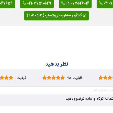
027656
021-77510549
021-77526012
021-
گفتگو و مشاوره در واتساپ (کلیک کنید)
نظر بدهید
قابلیت ها:
کیفیت:
ز کلمات کوتاه و ساده توضیح دهید.