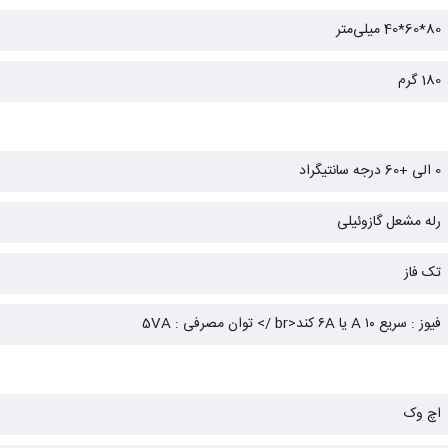
80*60*40 میلی‌متر
180 گرم
0 الی +60 درجه سانتیگراد
رله مشعل گازوئیلی
تک فاز
فیوز : سریع ۱۰ A یا ۶A کند<br /> توان مصرفی : 5VA
اچ وک