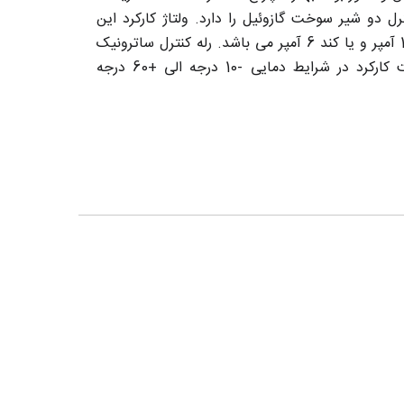
و شیر سوخت گازوئیل را دارد. ولتاژ کارکرد این
محصول 220/240 ولت معادل برق شهری بوده و دارای فیوز سریع 10 آمپر و یا کند 6 آمپر می باشد. رله کنترل ساترونیک
Satronic مدل TF974 دارای استاندارد عایق IP40 بوده و قابلیت کارکرد در شرایط دمایی -10 درجه الی +60 درجه