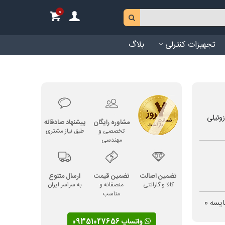
0
تجهیزات کنترلی
بلاگ
مشاوره رایگان
پیشنهاد صادقانه
تخصصی و
طبق نیاز مشتری
مهندسی
تضمین اصالت
تضمین قیمت
ارسال متنوع
کالا و گارانتی
منصفانه و
به سراسر ایران
مناسب
ایسه
0
واتساپ 09351027656